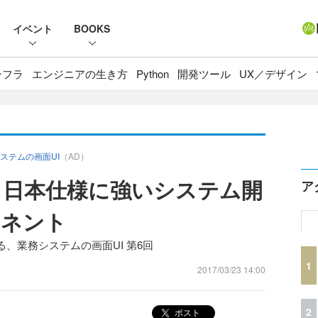
イベント
BOOKS
ンフラ
エンジニアの生き方
Python
開発ツール
UX／デザイン
ステムの画面UI
（AD）
 日本仕様に強いシステム開
ア
ーネント
、業務システムの画面UI 第6回
1
2017/03/23 14:00
2
ポスト