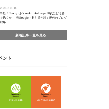
/08/05 09:00
議事録「Rimo」はOpenAI、Anthropic時代にどう勝
を描くか──元Google・相川氏が説く現代のプロダ
戦略
新着記事一覧を見る
ベント