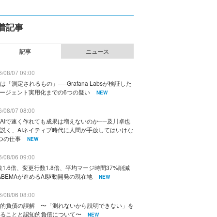
着記事
記事
ニュース
/08/07 09:00
は「測定されるもの」──Grafana Labsが検証した
エージェント実用化までの6つの疑い
NEW
/08/07 08:00
AIで速く作れても成果は増えないのか──及川卓也
説く、AIネイティブ時代に人間が手放してはいけな
つの仕事
NEW
/08/06 09:00
数1.6倍、変更行数1.8倍、平均マージ時間37%削減
ABEMAが進めるAI駆動開発の現在地
NEW
/08/06 08:00
的負債の誤解 〜「測れないから説明できない」を
ることと認知的負債について〜
NEW