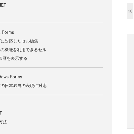
.NET
10
s Forms
ズに対応したセル編集
sPakの機能を利用できるセル
llに和暦を表示する
ndows Forms
どの日本独自の表現に対応
ET
方法