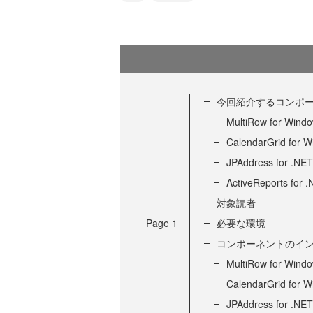
今回紹介するコンポ
MultiRow for Wind
CalendarGrid for 
JPAddress for .NET
ActiveReports for 
対象読者
Page
1
必要な環境
コンポーネントのイ
MultiRow for Wind
CalendarGrid for 
JPAddress for .NET