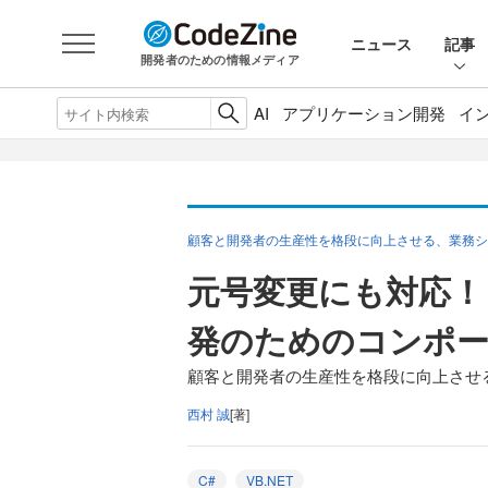
ニュース
記事
開発者のための情報メディア
AI
アプリケーション開発
イ
顧客と開発者の生産性を格段に向上させる、業務シ
元号変更にも対応！
発のためのコンポ
顧客と開発者の生産性を格段に向上させる
西村 誠
[著]
C#
VB.NET