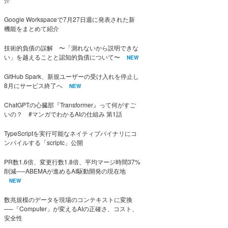
Google Workspaceで7月27日週に発表された新
機能をまとめて紹介
技術的負債の誤解 〜「測れないから説明できな
い」を越えることと認知的負債について〜
NEW
GitHub Spark、新規ユーザーの受け入れを停止し
8月にサービス終了へ
NEW
ChatGPTの心臓部『Transformer』って何がすご
いの？ #マンガでわかるAIの仕組み 第1話
TypeScriptを実行可能なネイティブバイナリにコ
ンパイルする「scriptc」公開
PR数1.6倍、変更行数1.8倍、平均マージ時間37%
削減──ABEMAが進めるAI駆動開発の現在地
NEW
数兆規模のデータを現場のコンテキストに変換
──「Computer」が変えるAIの正確さ、コスト、
安全性