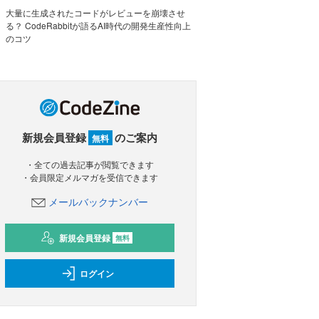
大量に生成されたコードがレビューを崩壊させ
る？ CodeRabbitが語るAI時代の開発生産性向上
のコツ
新規会員登録
のご案内
無料
・全ての過去記事が閲覧できます
・会員限定メルマガを受信できます
メールバックナンバー
新規会員登録
無料
ログイン