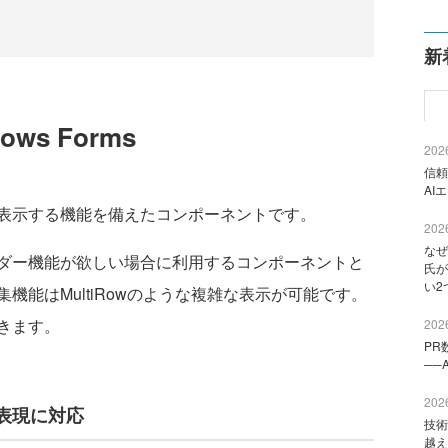
新
dows Forms
2026
信頼
AI
日付を表示する機能を備えたコンポーネントです。
2026
なぜ
ダー機能が欲しい場合に利用するコンポーネントと
氏が
い2
機能はMultiRowのような複雑な表示が可能です。
きます。
2026
PR
──
2026
表現に対応
技術
越え