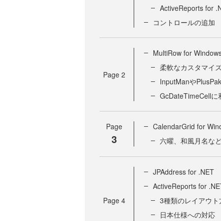
ActiveReports for 
コントロールの追加
MultiRow for Window
柔軟なカスタマイ
Page
2
InputManやPlu
GcDateTimeCe
Page
CalendarGrid for Wi
3
六曜、和風月名な
JPAddress for .NET
ActiveReports for .N
Page
4
3種類のレイアウト
日本仕様への対応