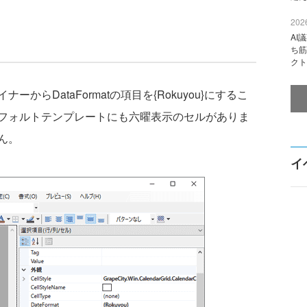
2026
AI
ち筋
クト
ナーからDataFormatの項目を{Rokuyou}にするこ
idのデフォルトテンプレートにも六曜表示のセルがありま
ん。
イ