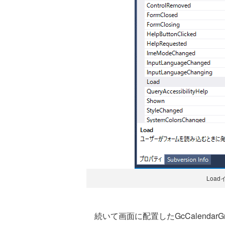
Loa
続いて画面に配置したGcCalendarGrid