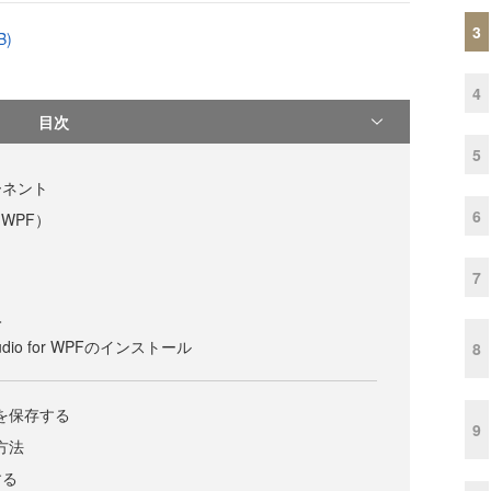
3
B)
4
目次
5
ーネント
6
r WPF）
7
入
tudio for WPFのインストール
8
ルを保存する
9
方法
する