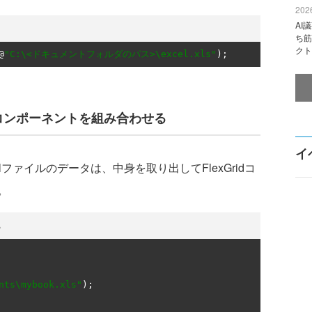
2026
AI
ち筋
クト
@
"C:\<ドキュメントフォルダのパス>\excel.xls"
);
他コンポーネントを組み合わせる
イ
lファイルのデータは、中身を取り出してFlexGridコ
。
る
nts\mybook.xls"
);