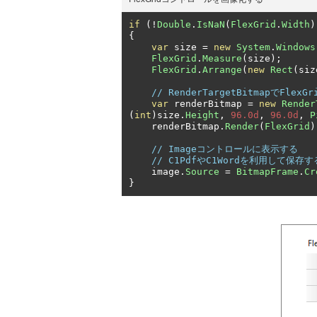
if
(!
Double
.
IsNaN
(
FlexGrid
.
Width
)
{
var
 size 
=
new
System
.
Windows
FlexGrid
.
Measure
(
size
);
FlexGrid
.
Arrange
(
new
Rect
(
siz
// RenderTargetBitmapでFlex
var
 renderBitmap 
=
new
Render
(
int
)
size
.
Height
,
96.0d
,
96.0d
,
P
    renderBitmap
.
Render
(
FlexGrid
)
// Imageコントロールに表示する
// C1PdfやC1Wordを利用して保存
    image
.
Source
=
BitmapFrame
.
Cr
}