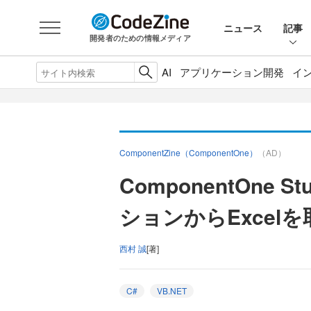
ニュース
記事
開発者のための情報メディア
AI
アプリケーション開発
イ
ComponentZine（ComponentOne）
（AD）
ComponentOne S
ションからExcel
西村 誠
[著]
C#
VB.NET