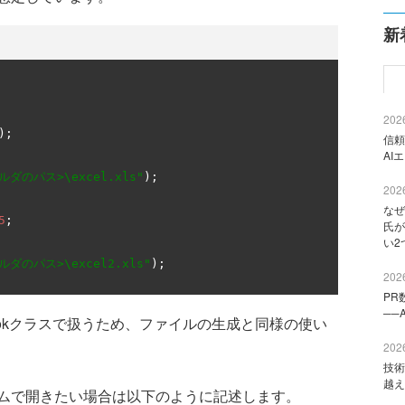
新
2026
);
信頼
AI
ダのパス>\excel.xls"
);
2026
なぜ
5
;
氏が
い2
ダのパス>\excel2.xls"
);
2026
PR
──
okクラスで扱うため、ファイルの生成と同様の使い
2026
技術
越え
ムで開きたい場合は以下のように記述します。