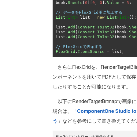
book
.
Sheets
[
0
][
0
,
0
].
Value
=
5
;
// データをFlexGrid用に加工する
List
<int>
 list 
=
new
List
<int>
();
list
.
Add
(
Convert
.
ToInt32
(
book
.
She
list
.
Add
(
Convert
.
ToInt32
(
book
.
She
list
.
Add
(
Convert
.
ToInt32
(
book
.
She
// FlexGridで表示する
FlexGrid
.
ItemsSource
=
 list
;
さらにFlexGridを、RenderTarg
ンポーネントを用いてPDFとして保存し
したりすることが可能になります。
以下にRenderTargetBitmap
場合は、「
ComponentOne Stud
う
」などを参考にして置き換えてくだ
FlexGridコントロールを画像化する