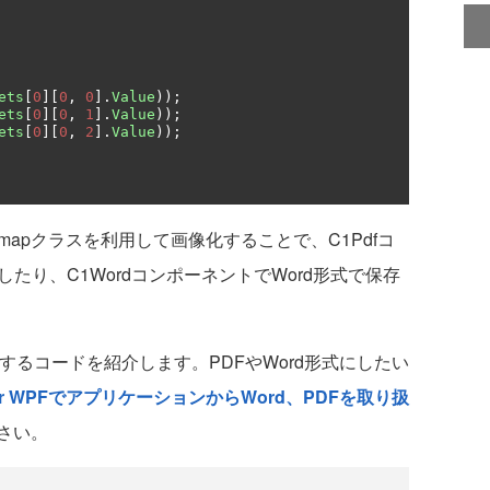
ets
[
0
][
0
,
0
].
Value
));
ets
[
0
][
0
,
1
].
Value
));
ets
[
0
][
0
,
2
].
Value
));
etBitmapクラスを利用して画像化することで、C1Pdfコ
たり、C1WordコンポーネントでWord形式で保存
で画像にするコードを紹介します。PDFやWord形式にしたい
io for WPFでアプリケーションからWord、PDFを取り扱
さい。