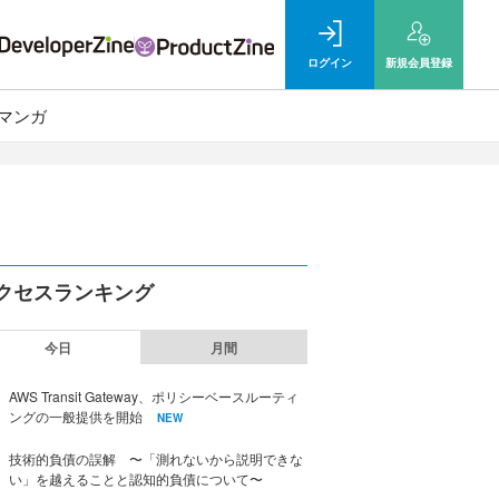
ログイン
新規
会員登録
マンガ
クセスランキング
今日
月間
AWS Transit Gateway、ポリシーベースルーティ
ングの一般提供を開始
NEW
技術的負債の誤解 〜「測れないから説明できな
い」を越えることと認知的負債について〜