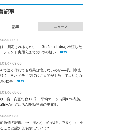
着記事
記事
ニュース
/08/07 09:00
は「測定されるもの」──Grafana Labsが検証した
エージェント実用化までの6つの疑い
NEW
/08/07 08:00
AIで速く作れても成果は増えないのか──及川卓也
説く、AIネイティブ時代に人間が手放してはいけな
つの仕事
NEW
/08/06 09:00
数1.6倍、変更行数1.8倍、平均マージ時間37%削減
ABEMAが進めるAI駆動開発の現在地
/08/06 08:00
的負債の誤解 〜「測れないから説明できない」を
ることと認知的負債について〜