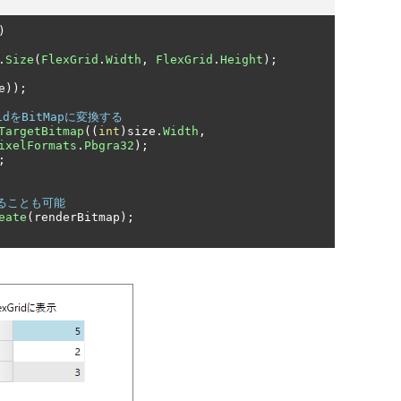
)
.
Size
(
FlexGrid
.
Width
,
FlexGrid
.
Height
);
e
));
GridをBitMapに変換する
TargetBitmap
((
int
)
size
.
Width
,
ixelFormats
.
Pbgra32
);
;
することも可能
eate
(
renderBitmap
);