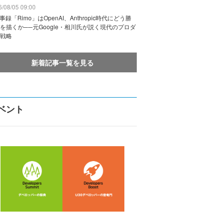
/08/05 09:00
議事録「Rimo」はOpenAI、Anthropic時代にどう勝
を描くか──元Google・相川氏が説く現代のプロダ
戦略
新着記事一覧を見る
ベント