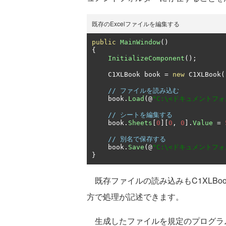
既存のExcelファイルを編集する
public
MainWindow
()
{
InitializeComponent
();
    C1XLBook book 
=
new
 C1XLBook
(
// ファイルを読み込む
    book
.
Load
(@
"C:\<ドキュメントフォル
// シートを編集する
    book
.
Sheets
[
0
][
0
,
0
].
Value
=
// 別名で保存する
    book
.
Save
(@
"C:\<ドキュメントフォル
}
既存ファイルの読み込みもC1XLBo
方で処理が記述できます。
生成したファイルを規定のプログラ