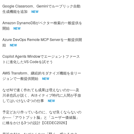
Google Classroom、Geminiでルーブリック自動
生成機能を追加
NEW
Amazon DynamoDBがベクター検索の一般提供を
開始
NEW
Azure DevOps Remote MCP Serverを一般提供開
始
NEW
Copilot Agents Windowでエージェントファース
トに進化したVS Codeを試そう
AWS Transform、継続的モダナイズ機能を全リー
ジョンで一般提供開始
NEW
なぜAIで速く作れても成果は増えないのか──及
川卓也氏が説く、AIネイティブ時代に人間が手放
してはいけない2つの仕事
NEW
予定どおり作っているのに、なぜ良くならないの
か──「アウトプット脳」と「ユーザー価値脳」
に橋をかける3つの設計【CEDEC2026】
最近のAIは、なぜこんなに「賢く」感じるの？