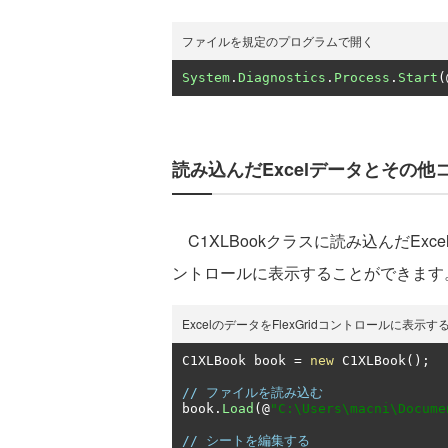
ファイルを規定のプログラムで開く
System
.
Diagnostics
.
Process
.
Start
(
読み込んだExcelデータとその
C1XLBookクラスに読み込んだExce
ントロールに表示することができます
ExcelのデータをFlexGridコントロールに表示す
C1XLBook book 
=
new
 C1XLBook
();
// ファイルを読み込む
book
.
Load
(@
"C:\Users\macni\Docume
// シートを編集する