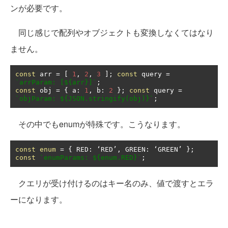
ンが必要です。
同じ感じで配列やオブジェクトも変換しなくてはなり
ません。
const
 arr 
=
[
1
,
2
,
3
];
const
 query 
=
`arrParam: [${arr}]`
;
const
 obj 
=
{
 a
:
1
,
 b
:
2
};
const
 query 
=
`objParam: ${JSON.stringify(obj)}`
;
その中でもenumが特殊です。こうなります。
const
enum
=
{
 RED
:
‘
RED
’,
 GREEN
:
‘
GREEN
’
};
const
`enumParams: ${enum.RED}`
;
クエリが受け付けるのはキー名のみ、値で渡すとエラ
ーになります。