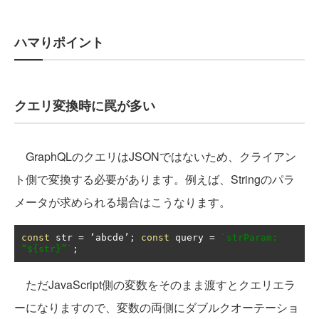
ハマりポイント
クエリ変換時に罠が多い
GraphQLのクエリはJSONではないため、クライアン
ト側で変換する必要があります。例えば、Stringのパラ
メータが求められる場合はこうなります。
const
 str 
=
‘
abcde
’;
const
 query 
=
`strParam: 
“${str}”`
;
ただJavaScript側の変数をそのまま渡すとクエリエラ
ーになりますので、変数の両側にダブルクオーテーショ