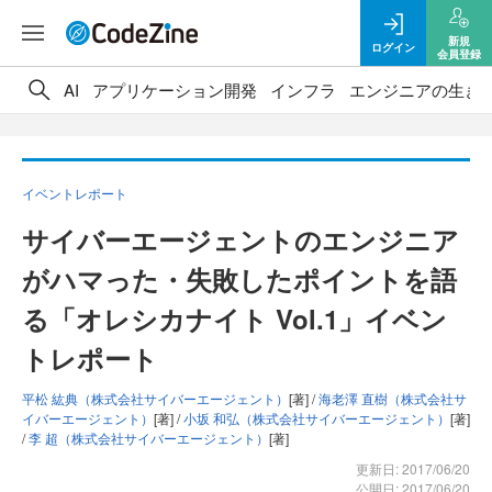
新規
ログイン
会員登録
AI
アプリケーション開発
インフラ
エンジニアの生き
イベントレポート
サイバーエージェントのエンジニア
がハマった・失敗したポイントを語
る「オレシカナイト Vol.1」イベン
トレポート
平松 紘典（株式会社サイバーエージェント）
[著] /
海老澤 直樹（株式会社サ
イバーエージェント）
[著] /
小坂 和弘（株式会社サイバーエージェント）
[著]
/
李 超（株式会社サイバーエージェント）
[著]
更新日: 2017/06/20
公開日: 2017/06/20