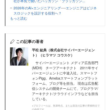
社が本気で開いたハッカソン「ブラッカソン...
2026年のAI×エンジニアリング──エンジニアはビジネ
スロジックを設計する役割へ？
もっと読む
この記事の著者
平松 紘典（株式会社サイバーエージェン
ト）（ヒラマツ コウスケ）
サイバーエージェント メディア広告部門
(MDH) チーフアーキテクト 2011年サイ
バーエージェントに中途入社。スマートフ
ォンPigg、Amebaスマートフォンプラット
フォーム、ブログ等を担当。 現在は広告配
信システムの開発チームにて、プログラマ/
アーキテクト/クラウドインフラなどを担当
している。
※プロフィールは、執筆時点、または直近の記事の寄稿時点で
の内容です