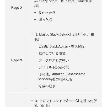
みて良かった点、困った点（海老澤 直
樹）
Page
2
良かった点
困った点
3. Elastic Stackにstuckした話（小坂 和
弘）
Elastic Stackの用途・導入経緯
動作している環境
Page
3
データロスとの戦い
デフォルト設定の罠
その他、Amazon Elasticsearch
Service特有の制限たち
今後の動き
4. フロントエンドでGraphQLを使った所
感（李 超）