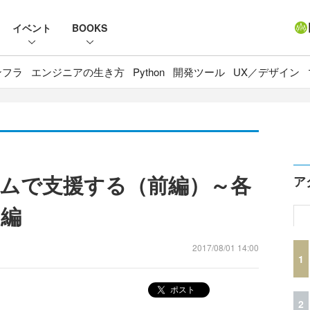
イベント
BOOKS
ンフラ
エンジニアの生き方
Python
開発ツール
UX／デザイン
ムで支援する（前編）～各
ア
ト編
2017/08/01 14:00
1
ポスト
2