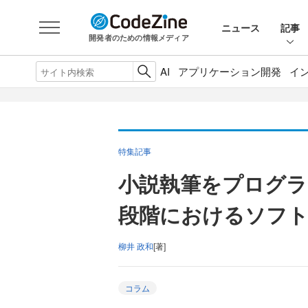
ニュース
記事
開発者のための情報メディア
AI
アプリケーション開発
イ
特集記事
小説執筆をプログラ
段階におけるソフ
柳井 政和
[著]
コラム