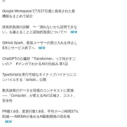
Google Workspaceで7月27日週に発表された新
機能をまとめて紹介
技術的負債の誤解 〜「測れないから説明できな
い」を越えることと認知的負債について〜
NEW
GitHub Spark、新規ユーザーの受け入れを停止し
8月にサービス終了へ
NEW
ChatGPTの心臓部『Transformer』って何がすご
いの？ #マンガでわかるAIの仕組み 第1話
TypeScriptを実行可能なネイティブバイナリにコ
ンパイルする「scriptc」公開
数兆規模のデータを現場のコンテキストに変換
──「Computer」が変えるAIの正確さ、コスト、
安全性
PR数1.6倍、変更行数1.8倍、平均マージ時間37%
削減──ABEMAが進めるAI駆動開発の現在地
NEW