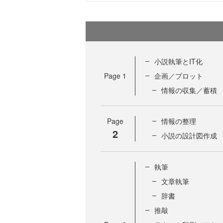
小説執筆とIT化
Page
1
企画／プロット
情報の収集／蓄積
Page
情報の整理
2
小説の設計図作成
執筆
文章執筆
辞書
推敲