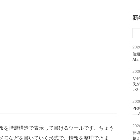
新
2026
信頼
AI
2026
なぜ
氏が
い2
2026
PR
──
2026
報を階層構造で表示して書けるツールです。ちょう
技術
メモなどを書いていく形式で、情報を整理できま
越え