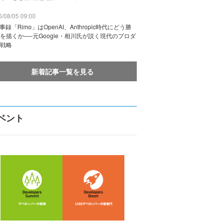
/08/05 09:00
議事録「Rimo」はOpenAI、Anthropic時代にどう勝
を描くか──元Google・相川氏が説く現代のプロダ
戦略
新着記事一覧を見る
ベント