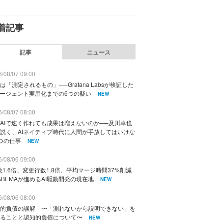
着記事
記事
ニュース
/08/07 09:00
は「測定されるもの」──Grafana Labsが検証した
エージェント実用化までの6つの疑い
NEW
/08/07 08:00
AIで速く作れても成果は増えないのか──及川卓也
説く、AIネイティブ時代に人間が手放してはいけな
つの仕事
NEW
/08/06 09:00
数1.6倍、変更行数1.8倍、平均マージ時間37%削減
ABEMAが進めるAI駆動開発の現在地
NEW
/08/06 08:00
的負債の誤解 〜「測れないから説明できない」を
ることと認知的負債について〜
NEW