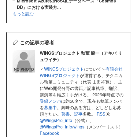
Microsoft AzureのNoSQLデータベース「Cosmos
DB」における実装方...
もっと読む
この記事の著者
WINGSプロジェクト 秋葉 龍一（アキバ リ
ュウイチ）
＜
WINGSプロジェクト
について＞
有限会社
WINGSプロジェクト
が運営する、テクニカ
ル執筆コミュニティ（代表 山田祥寛）。主
にWeb開発分野の書籍／記事執筆、翻訳、
講演等を幅広く手がける。 2026年時点での
登録メンバ
は約50名で、現在も執筆メンバ
を
募集中
。興味のある方は、どしどし応募
頂きたい。
著書
、
記事
多数。
RSS
X:
@WingsPro_info
（公式）、
@WingsPro_info/wings
（メンバーリスト）
Facebook