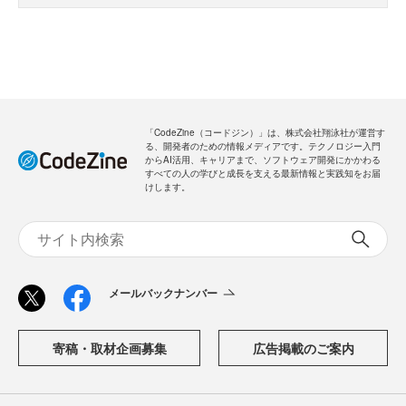
「CodeZine（コードジン）」は、株式会社翔泳社が運営す
る、開発者のための情報メディアです。テクノロジー入門
からAI活用、キャリアまで、ソフトウェア開発にかかわる
すべての人の学びと成長を支える最新情報と実践知をお届
けします。
メールバックナンバー
寄稿・取材企画募集
広告掲載のご案内