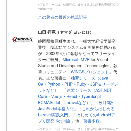
※プロフィールは、執筆時点、または直近の記事の寄稿時点で
の内容です
この著者の最近の執筆記事
山田 祥寛（ヤマダ ヨシヒロ）
静岡県榛原町生まれ。一橋大学経済学部卒
業後、NECにてシステム企画業務に携わる
が、2003年4月に念願かなってフリーライ
ターに転身。
Microsoft MVP
for Visual
Studio and Development Technologies。執
筆コミュニティ「
WINGSプロジェクト
」代
表。主な著書に「
独習シリーズ（Java・
C#・Python・PHP・Ruby・JSP＆サーブレ
ットなど）
」「
速習シリーズ（ASP.NET
Core・Vue.js・React・TypeScript・
ECMAScript、Laravelなど）
」「
改訂3版
JavaScript本格入門
」「
これからはじめる
Laravel実践入門
」「
はじめてのAndroidア
プリ開発 Kotlin編
」他、
著書多数
。
※プロフィールは、執筆時点、または直近の記事の寄稿時点で