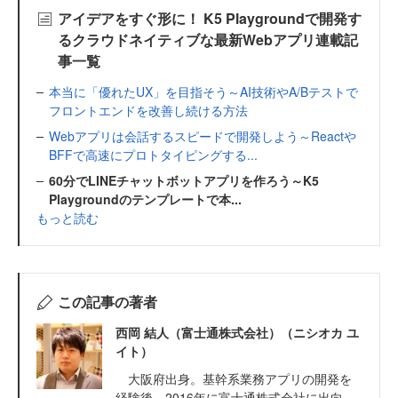
アイデアをすぐ形に！ K5 Playgroundで開発す
るクラウドネイティブな最新Webアプリ連載記
事一覧
本当に「優れたUX」を目指そう～AI技術やA/Bテストで
フロントエンドを改善し続ける方法
Webアプリは会話するスピードで開発しよう～Reactや
BFFで高速にプロトタイピングする...
60分でLINEチャットボットアプリを作ろう～K5
Playgroundのテンプレートで本...
もっと読む
この記事の著者
西岡 結人（富士通株式会社）（ニシオカ ユ
イト）
大阪府出身。基幹系業務アプリの開発を
経験後、2016年に富士通株式会社に出向。