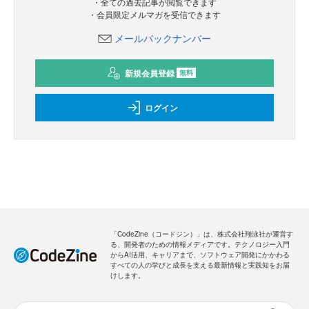
・全ての過去記事が閲覧できます
・会員限定メルマガを受信できます
メールバックナンバー
新規会員登録
無料
ログイン
「CodeZine（コードジン）」は、株式会社翔泳社が運営す
る、開発者のための情報メディアです。テクノロジー入門
からAI活用、キャリアまで、ソフトウェア開発にかかわる
すべての人の学びと成長を支える最新情報と実践知をお届
けします。