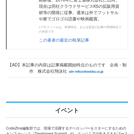
現在は同社クラウドサービスK5の拡販用資
材等の開発に従事。週末は外でフットサル
や家でゴロゴロ読書や映画鑑賞。
※プロフィールは、執筆時点、または直近の記事の寄稿時点で
の内容です
この著者の最近の執筆記事
【AD】本記事の内容は記事掲載開始時点のものです 企画・制
作 株式会社翔泳社
イベント
CodeZine編集部では、現場で活躍するデベロッパーをスターにするための
カンファレンス「Developers Summit」や、エンジニアの生きざまをブース