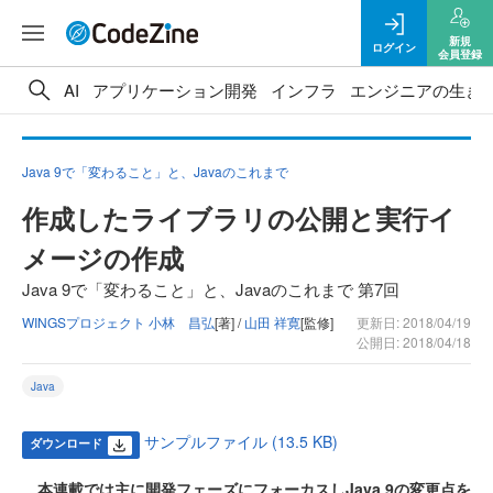
新規
ログイン
会員登録
AI
アプリケーション開発
インフラ
エンジニアの生き
Java 9で「変わること」と、Javaのこれまで
作成したライブラリの公開と実行イ
メージの作成
Java 9で「変わること」と、Javaのこれまで 第7回
WINGSプロジェクト 小林 昌弘
[著] /
山田 祥寛
[監修]
更新日: 2018/04/19
公開日: 2018/04/18
Java
サンプルファイル (13.5 KB)
ダウンロード
本連載では主に開発フェーズにフォーカスしJava 9の変更点を