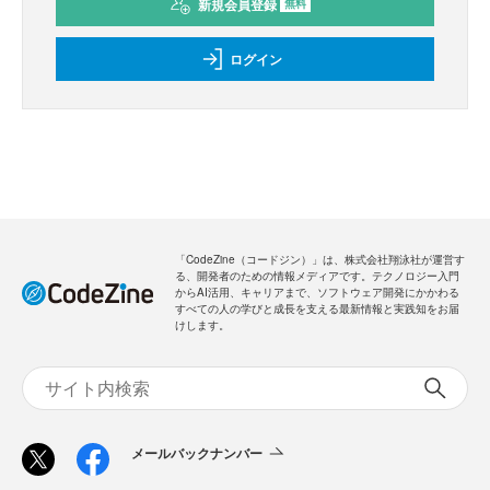
新規会員登録
無料
ログイン
「CodeZine（コードジン）」は、株式会社翔泳社が運営す
る、開発者のための情報メディアです。テクノロジー入門
からAI活用、キャリアまで、ソフトウェア開発にかかわる
すべての人の学びと成長を支える最新情報と実践知をお届
けします。
メールバックナンバー