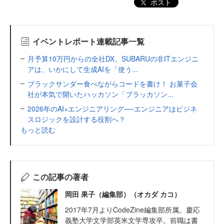
ポスト
イベントレポート連載記事一覧
月予算10万円からの全社DX。SUBARUの非ITエンジニ
アは、いかにして生成AIを「使う...
ブラックサンダー食べながらコードを書け！ お菓子会
社が本気で開いたハッカソン「ブラッカソン...
2026年のAI×エンジニアリング──エンジニアはビジネ
スロジックを設計する役割へ？
もっと読む
この記事の著者
岡田 果子（編集部）（オカダ カコ）
2017年7月よりCodeZine編集部所属。慶応
義塾大学文学部英米文学専攻卒。前職は書