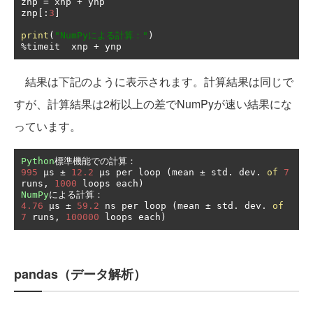
znp 
=
 xnp 
+
 ynp

znp
[:
3
]
print
(
"NumPyによる計算："
)
%
timeit  xnp 
+
 ynp
結果は下記のように表示されます。計算結果は同じで
すが、計算結果は2桁以上の差でNumPyが速い結果にな
っています。
Python
標準機能での計算：
995
µ
s 
±
12.2
µ
s per loop 
(
mean 
±
 std
.
 dev
.
of
7
runs
,
1000
 loops each
)
NumPy
による計算：
4.76
µ
s 
±
59.2
 ns per loop 
(
mean 
±
 std
.
 dev
.
of
7
 runs
,
100000
 loops each
)
pandas（データ解析）