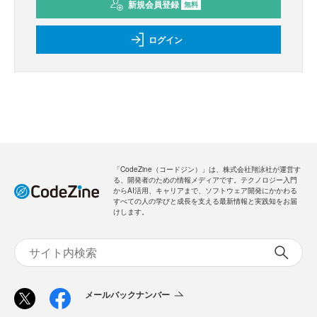
新規会員登録
無料
ログイン
「CodeZine（コードジン）」は、株式会社翔泳社が運営す
る、開発者のための情報メディアです。テクノロジー入門
からAI活用、キャリアまで、ソフトウェア開発にかかわる
すべての人の学びと成長を支える最新情報と実践知をお届
けします。
メールバックナンバー