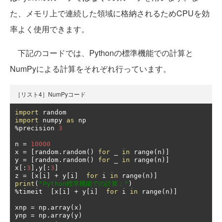
た、メモリ上で連続した領域に格納されるためCPUを効
率よく使用できます。
下記のコードでは、Pythonの標準機能での計算と
NumPyによる計算をそれぞれ行っています。
［リスト4］NumPyコード
import
import
 numpy 
as
%
precision 
3
n 
=
10000
x 
=
[
random
.
random
()
for
 _ 
in
 range
(
n
)]
y 
=
[
random
.
random
()
for
 _ 
in
 range
(
n
)]
x
[:
3
],
y
[:
3
]
z 
=
[
x
[
i
]
+
 y
[
i
]
for
 i 
in
 range
(
n
)]
print
(
"Python標準機能での計算："
)
%
timeit  
[
x
[
i
]
+
 y
[
i
]
for
 i 
in
 range
(
n
)]
xnp 
=
 np
.
array
(
x
)
ynp 
=
 np
.
array
(
y
)