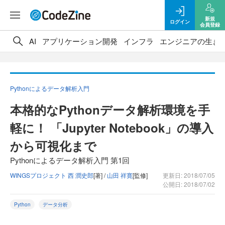
新規
ログイン
会員登録
AI
アプリケーション開発
インフラ
エンジニアの生き
Pythonによるデータ解析入門
本格的なPythonデータ解析環境を手
軽に！ 「Jupyter Notebook」の導入
から可視化まで
Pythonによるデータ解析入門 第1回
WINGSプロジェクト 西 潤史郎
[著] /
山田 祥寛
[監修]
更新日: 2018/07/05
公開日: 2018/07/02
Python
データ分析