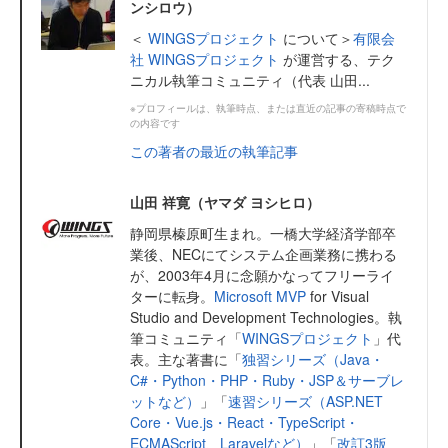
ンシロウ）
＜
WINGSプロジェクト
について＞
有限会
社 WINGSプロジェクト
が運営する、テク
ニカル執筆コミュニティ（代表 山田...
※プロフィールは、執筆時点、または直近の記事の寄稿時点で
の内容です
この著者の最近の執筆記事
山田 祥寛（ヤマダ ヨシヒロ）
静岡県榛原町生まれ。一橋大学経済学部卒
業後、NECにてシステム企画業務に携わる
が、2003年4月に念願かなってフリーライ
ターに転身。
Microsoft MVP
for Visual
Studio and Development Technologies。執
筆コミュニティ「
WINGSプロジェクト
」代
表。主な著書に「
独習シリーズ（Java・
C#・Python・PHP・Ruby・JSP＆サーブレ
ットなど）
」「
速習シリーズ（ASP.NET
Core・Vue.js・React・TypeScript・
ECMAScript、Laravelなど）
」「
改訂3版