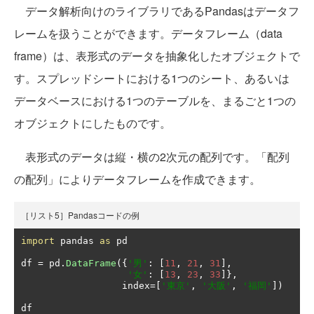
データ解析向けのライブラリであるPandasはデータフ
レームを扱うことができます。データフレーム（data
frame）は、表形式のデータを抽象化したオブジェクトで
す。スプレッドシートにおける1つのシート、あるいは
データベースにおける1つのテーブルを、まるごと1つの
オブジェクトにしたものです。
表形式のデータは縦・横の2次元の配列です。「配列
の配列」によりデータフレームを作成できます。
［リスト5］Pandasコードの例
import
 pandas 
as
 pd

df 
=
 pd
.
DataFrame
({
'男'
:
[
11
,
21
,
31
],
'女'
:
[
13
,
23
,
33
]},
                  index
=[
'東京'
,
'大阪'
,
'福岡'
])
df