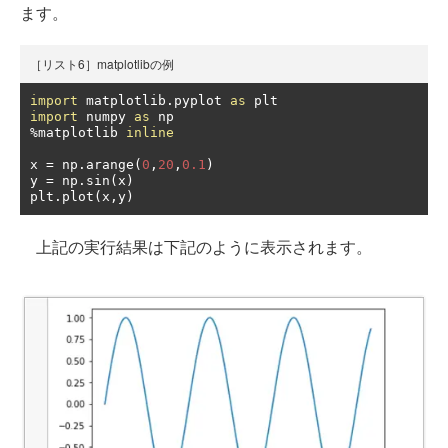
ます。
［リスト6］matplotlibの例
import
 matplotlib
.
pyplot 
as
import
 numpy 
as
%
matplotlib 
inline
x 
=
 np
.
arange
(
0
,
20
,
0.1
)
y 
=
 np
.
sin
(
x
)
plt
.
plot
(
x
,
y
)
上記の実行結果は下記のように表示されます。