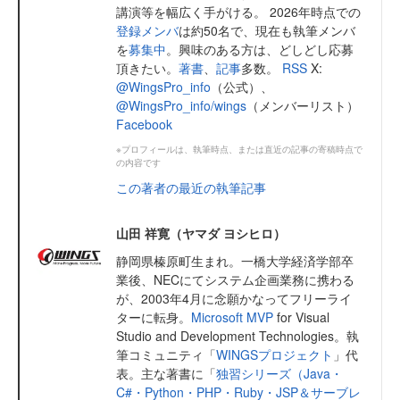
講演等を幅広く手がける。 2026年時点での
登録メンバ
は約50名で、現在も執筆メンバ
を
募集中
。興味のある方は、どしどし応募
頂きたい。
著書
、
記事
多数。
RSS
X:
@WingsPro_info
（公式）、
@WingsPro_info/wings
（メンバーリスト）
Facebook
※プロフィールは、執筆時点、または直近の記事の寄稿時点で
の内容です
この著者の最近の執筆記事
山田 祥寛（ヤマダ ヨシヒロ）
静岡県榛原町生まれ。一橋大学経済学部卒
業後、NECにてシステム企画業務に携わる
が、2003年4月に念願かなってフリーライ
ターに転身。
Microsoft MVP
for Visual
Studio and Development Technologies。執
筆コミュニティ「
WINGSプロジェクト
」代
表。主な著書に「
独習シリーズ（Java・
C#・Python・PHP・Ruby・JSP＆サーブレ