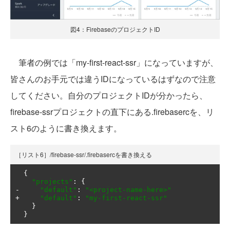
図4：FirebaseのプロジェクトID
筆者の例では「my-first-react-ssr」になっていますが、
皆さんのお手元では違うIDになっているはずなので注意
してください。自分のプロジェクトIDが分かったら、
firebase-ssrプロジェクトの直下にある.firebasercを、リ
スト6のように書き換えます。
［リスト6］/firebase-ssr/.firebasercを書き換える
{
"projects"
:
{
-
"default"
:
"<project-name-here>"
+
"default"
:
"my-first-react-ssr"
}
}