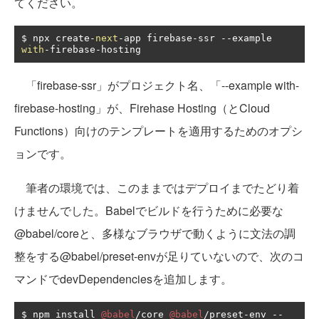
てください。
$ npx create
-
next
-
app firebase
-
ssr 
--
example 
with
-
firebase
-
hosting
「firebase-ssr」がプロジェクト名、「--example with-
firebase-hosting」が、Firehase Hosting（とCloud
Functions）向けのテンプレートを適用するためのオプシ
ョンです。
筆者の環境では、このままではデプロイまでたどり着
けませんでした。Babelでビルドを行うために必要な
@babel/coreと、多様なブラウザで動くように文法の調
整をする@babel/preset-envが足りていないので、次のコ
マンドでdevDependenciesを追加します。
$ npm install 
@babel
/
core 
@babel
/
preset
-
env 
--