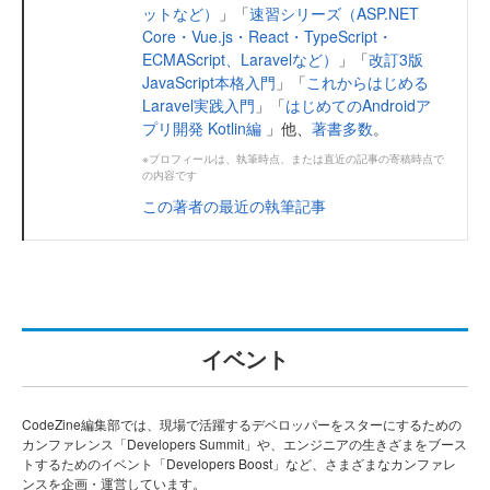
ットなど）
」「
速習シリーズ（ASP.NET
Core・Vue.js・React・TypeScript・
ECMAScript、Laravelなど）
」「
改訂3版
JavaScript本格入門
」「
これからはじめる
Laravel実践入門
」「
はじめてのAndroidア
プリ開発 Kotlin編
」他、
著書多数
。
※プロフィールは、執筆時点、または直近の記事の寄稿時点で
の内容です
この著者の最近の執筆記事
イベント
CodeZine編集部では、現場で活躍するデベロッパーをスターにするための
カンファレンス「Developers Summit」や、エンジニアの生きざまをブース
トするためのイベント「Developers Boost」など、さまざまなカンファレ
ンスを企画・運営しています。