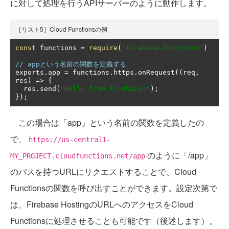
に対して処理を行うAPIサーバーのように動作します。
［リスト5］Cloud Functionsの例
const
 functions 
=
require
(
'firebase-functions'
)
// appという名前の関数を定義する
exports
.
app 
=
 functions
.
https
.
onRequest
((
req
,
res
)
=>
{
  res
.
send
(
"Hello from Firebase!"
);
});
この場合は「app」という名前の関数を定義したの
で、
https://us-central1-
のように「/app」
MY_PROJECT.cloudfunctions.net/app
のパスを持つURLにリクエストすることで、Cloud
Functionsの関数を呼び出すことができます。設定次第で
は、Firebase HostingのURLへのアクセスをCloud
Functionsに処理させることも可能です（後述します）。