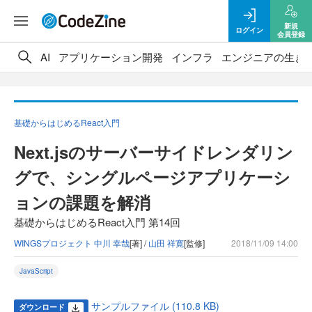
新規
ログイン
会員登録
AI
アプリケーション開発
インフラ
エンジニアの生き
基礎からはじめるReact入門
Next.jsのサーバーサイドレンダリン
グで、シングルページアプリケーシ
ョンの課題を解消
基礎からはじめるReact入門 第14回
WINGSプロジェクト 中川 幸哉
[著] /
山田 祥寛
[監修]
2018/11/09 14:00
JavaScript
サンプルファイル (110.8 KB)
ダウンロード