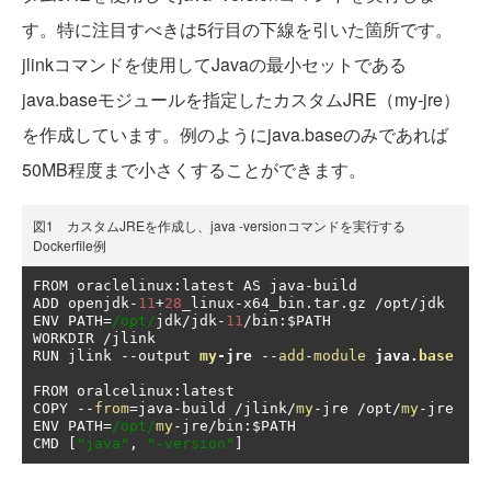
す。特に注目すべきは5行目の下線を引いた箇所です。
jlinkコマンドを使用してJavaの最小セットである
java.baseモジュールを指定したカスタムJRE（my-jre）
を作成しています。例のようにjava.baseのみであれば
50MB程度まで小さくすることができます。
図1 カスタムJREを作成し、java -versionコマンドを実行する
Dockerfile例
FROM oraclelinux
:
latest AS java
-
build

ADD openjdk
-
11
+
28
_linux
-
x64_bin
.
tar
.
gz 
/
opt
/
jdk

ENV PATH
=
/opt/
jdk
/
jdk
-
11
/
bin
:
$PATH

WORKDIR 
/
RUN jlink 
--
output 
my
-
jre
--
add
-
module
java
.
base
FROM oralcelinux
:
latest

COPY 
--
from
=
java
-
build 
/
jlink
/
my
-
jre 
/
opt
/
my
-
jre

ENV PATH
=
/opt/
my
-
jre
/
bin
:
$PATH

CMD 
[
"java"
,
"-version"
]