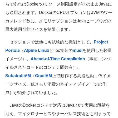
らであればDockerのリソース制限設定がそのままJavaに
も適用されます。DockerのCPUオプションはJVMのワー
カスレッド数に、メモリオプションはJavaヒープなどの
最大適用可能サイズを制限します。
セッションでは他にも試験的な機能として、
Project
Portola
（
Alpine Linux
とlibc実装の
musl
を使用した軽量
イメージ）、
Ahead-of-Time Compilation
（事前コンパ
イルされたコードのコンテナ間共有）、
SubstrateVM
（
GraalVM
上で動作する高速起動、低イメ
ージサイズ、低メモリ消費のネイティブイメージの作
成）が紹介されていました。
JavaのDockerコンテナ対応はJava 10で実用の段階を
迎え、マイクロサービスやサーバレス技術とも相まって