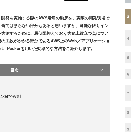
3
開発を実施する際のAWS活用の勘所を、実際の開発現場で
は当てはまらない部分もあると思いますが、可能な限りイン
を実施するために、最低限抑えておく実務上役立つ点につい
4
の工数がかかる部分であるAWS上のWeb／アプリケーショ
ant、Packerを用いた効率的な方法をご紹介します。
5
目次
6
7
Packerの役割
8
9