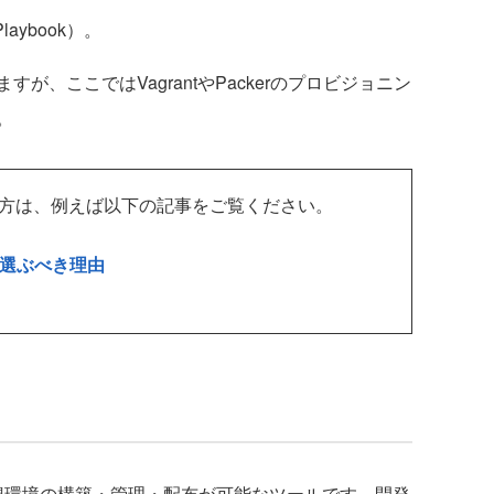
aybook）。
、ここではVagrantやPackerのプロビジョニン
。
たい方は、例えば以下の記事をご覧ください。
を選ぶべき理由
る仮想環境の構築・管理・配布が可能なツールです。開発