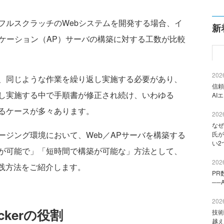
ルスクラッチのWebシステムを開発する場合、イ
新
リケーション（AP）サーバの構築に対する工数が比較
2026
、同じような作業を繰り返し実施する必要があり、
信頼
し実施する中で手順書が修正され続け、いわゆる
AI
るケースが多々あります。
2026
なぜ
ジング環境において、Web／APサーバを構築する
氏が
い2
が可能で」「短時間で構築が可能な」方法として、
2026
用いた実践方法をご紹介します。
PR
──
2026
ackerの役割
技術
越え