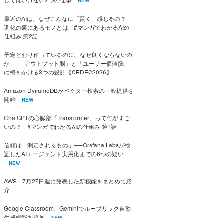
NEW
最近のAIは、なぜこんなに「賢く」感じるの？
進化の裏にあるモノとは #マンガでわかるAIの
仕組み 第2話
予定どおり作っているのに、なぜ良くならないの
か──「アウトプット脳」と「ユーザー価値脳」
に橋をかける3つの設計【CEDEC2026】
Amazon DynamoDBがベクター検索の一般提供を
開始
NEW
ChatGPTの心臓部『Transformer』って何がすご
いの？ #マンガでわかるAIの仕組み 第1話
信頼は「測定されるもの」──Grafana Labsが検
証したAIエージェント実用化までの6つの疑い
NEW
AWS、7月27日週に発表した新機能をまとめて紹
介
Google Classroom、Geminiでルーブリック自動
生成機能を追加
NEW