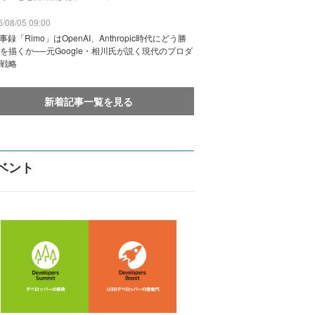
/08/05 09:00
議事録「Rimo」はOpenAI、Anthropic時代にどう勝
を描くか──元Google・相川氏が説く現代のプロダ
戦略
新着記事一覧を見る
ベント