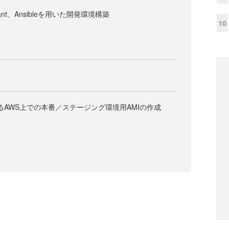
ant、Ansibleを用いた開発環境構築
10
）
）
leによるAWS上での本番／ステージング環境用AMIの作成