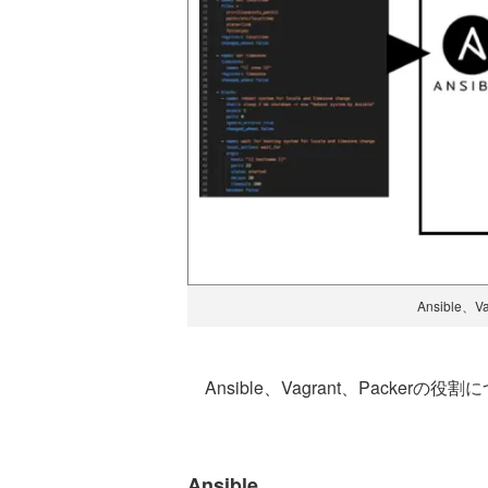
Ansible、
Ansible、Vagrant、Packer
Ansible