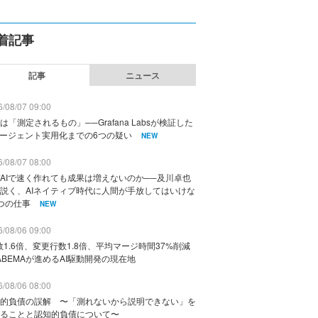
着記事
記事
ニュース
/08/07 09:00
は「測定されるもの」──Grafana Labsが検証した
エージェント実用化までの6つの疑い
NEW
/08/07 08:00
AIで速く作れても成果は増えないのか──及川卓也
説く、AIネイティブ時代に人間が手放してはいけな
つの仕事
NEW
/08/06 09:00
数1.6倍、変更行数1.8倍、平均マージ時間37%削減
ABEMAが進めるAI駆動開発の現在地
/08/06 08:00
的負債の誤解 〜「測れないから説明できない」を
ることと認知的負債について〜