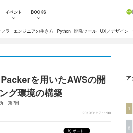
イベント
BOOKS
ンフラ
エンジニアの生き方
Python
開発ツール
UX／デザイン
nt、Packerを用いたAWSの開
ア
ング環境の構築
所 第2回
1
2019/01/17 11:00
2
ポスト