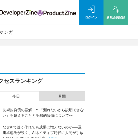
ログイン
新規
会員登録
マンガ
クセスランキング
今日
月間
技術的負債の誤解 〜「測れないから説明できな
い」を越えることと認知的負債について〜
なぜAIで速く作れても成果は増えないのか──及
川卓也氏が説く、AIネイティブ時代に人間が手放
してはいけない2つの仕事