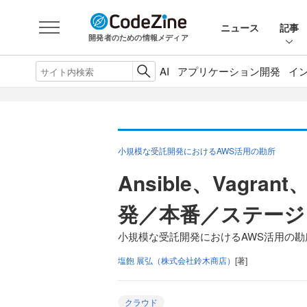
ニュース
記事
開発者のための情報メディア
AI
アプリケーション開発
イ
小規模な受託開発におけるAWS活用の勘所
Ansible、Vagra
発／本番／ステージ
小規模な受託開発におけるAWS活用の勘
塩飽 展弘（株式会社鈴木商店）
[著]
クラウド