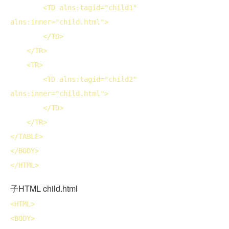
<
TD
 alns:tagid="child1" 
alns:inner="child.html">
</
TD
>
</
TR
>
<
TR
>
<
TD
 alns:tagid="child2" 
alns:inner="child.html">
</
TD
>
</
TR
>
</
TABLE
>
</
BODY
>
</
HTML
>
子HTML child.html
<
HTML
>
<
BODY
>