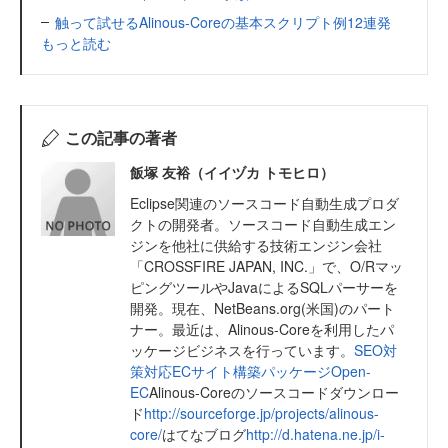
触って試せるAlinous-Coreの基本スクリプト例12連発
もっと読む
この記事の著者
飯塚 友裕（イイヅカ トモヒロ）
Eclipse関連のソースコード自動生成プロダ
クトの開発者。ソースコード自動生成エン
ジンを他社に供給する技術エンジン会社
「CROSSFIRE JAPAN, INC.」で、O/Rマッ
ピングツールやJavaによるSQLパーサーを
開発。現在、NetBeans.org(米国)のパート
ナー。最近は、Alinous-Coreを利用したパ
ッケージビジネスを行っています。
SEO対
策対応ECサイト構築パッケージOpen-
EC
Alinous-Coreのソースコードダウンロー
ド
http://sourceforge.jp/projects/alinous-
core/
はてなブログ
http://d.hatena.ne.jp/i-