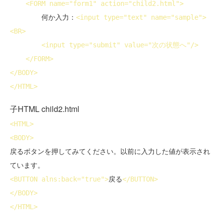
<
FORM
name
="form1" 
action
="child2.html">
        何か入力：
<
input
type
="text" 
name
="sample">
<
BR
>
<
input
type
="submit" 
value
="次の状態へ"/>
</
FORM
>
</
BODY
>
</
HTML
>
子HTML child2.html
<
HTML
>
<
BODY
>
戻るボタンを押してみてください。以前に入力した値が表示され
<
BUTTON
 alns:back="true">
戻る
</
BUTTON
>
</
BODY
>
</
HTML
>