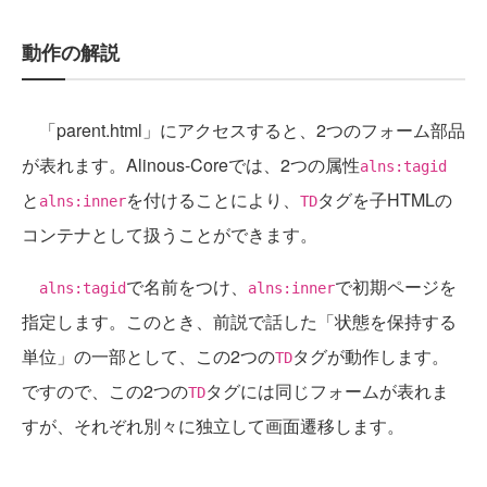
動作の解説
「parent.html」にアクセスすると、2つのフォーム部品
が表れます。Alinous-Coreでは、2つの属性
alns:tagid
と
を付けることにより、
タグを子HTMLの
alns:inner
TD
コンテナとして扱うことができます。
で名前をつけ、
で初期ページを
alns:tagid
alns:inner
指定します。このとき、前説で話した「状態を保持する
単位」の一部として、この2つの
タグが動作します。
TD
ですので、この2つの
タグには同じフォームが表れま
TD
すが、それぞれ別々に独立して画面遷移します。