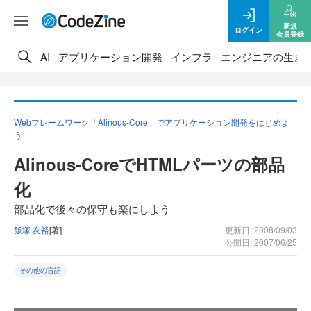
新規
ログイン
会員登録
AI
アプリケーション開発
インフラ
エンジニアの生き
Webフレームワーク「Alinous-Core」でアプリケーション開発をはじめよ
う
Alinous-CoreでHTMLパーツの部品
化
部品化で後々の保守も楽にしよう
飯塚 友裕
[著]
更新日: 2008/09/03
公開日: 2007/06/25
その他の言語