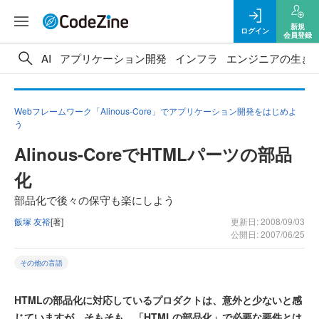
新規
ログイン
会員登録
AI
アプリケーション開発
インフラ
エンジニアの生き
Webフレームワーク「Alinous-Core」でアプリケーション開発をはじめよ
う
Alinous-CoreでHTMLパーツの部品
化
部品化で後々の保守も楽にしよう
飯塚 友裕
[著]
更新日: 2008/09/03
公開日: 2007/06/25
その他の言語
HTMLの部品化に対応しているプロダクトは、意外と少ないと感
じていますが、そもそも、「HTMLの部品化」で必要な要件とは