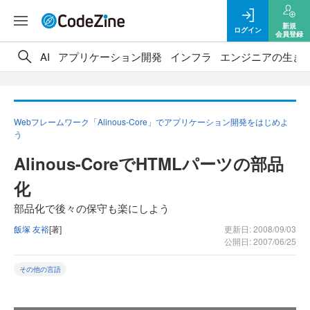
新規
ログイン
会員登録
AI
アプリケーション開発
インフラ
エンジニアの生き
Webフレームワーク「Alinous-Core」でアプリケーション開発をはじめよ
う
Alinous-CoreでHTMLパーツの部品
化
部品化で後々の保守も楽にしよう
飯塚 友裕
[著]
更新日: 2008/09/03
公開日: 2007/06/25
その他の言語