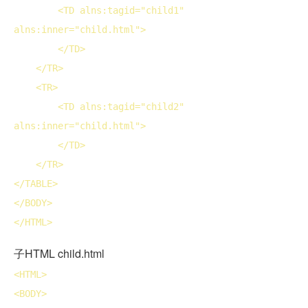
<
TD
 alns:tagid="child1" 
alns:inner="child.html">
</
TD
>
</
TR
>
<
TR
>
<
TD
 alns:tagid="child2" 
alns:inner="child.html">
</
TD
>
</
TR
>
</
TABLE
>
</
BODY
>
</
HTML
>
子HTML child.html
<
HTML
>
<
BODY
>