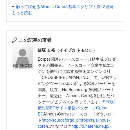
触って試せるAlinous-Coreの基本スクリプト例12連発
もっと読む
この記事の著者
飯塚 友裕（イイヅカ トモヒロ）
Eclipse関連のソースコード自動生成プロダ
クトの開発者。ソースコード自動生成エン
ジンを他社に供給する技術エンジン会社
「CROSSFIRE JAPAN, INC.」で、O/Rマッ
ピングツールやJavaによるSQLパーサーを
開発。現在、NetBeans.org(米国)のパート
ナー。最近は、Alinous-Coreを利用したパ
ッケージビジネスを行っています。
SEO対
策対応ECサイト構築パッケージOpen-
EC
Alinous-Coreのソースコードダウンロー
ド
http://sourceforge.jp/projects/alinous-
core/
はてなブログ
http://d.hatena.ne.jp/i-