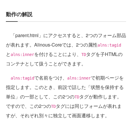
動作の解説
「parent.html」にアクセスすると、2つのフォーム部品
が表れます。Alinous-Coreでは、2つの属性
alns:tagid
と
を付けることにより、
タグを子HTMLの
alns:inner
TD
コンテナとして扱うことができます。
で名前をつけ、
で初期ページを
alns:tagid
alns:inner
指定します。このとき、前説で話した「状態を保持する
単位」の一部として、この2つの
タグが動作します。
TD
ですので、この2つの
タグには同じフォームが表れま
TD
すが、それぞれ別々に独立して画面遷移します。