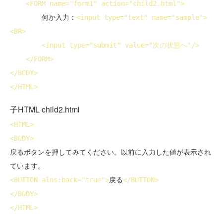
<
FORM
name
="form1" 
action
="child2.html">
        何か入力：
<
input
type
="text" 
name
="sample">
<
BR
>
<
input
type
="submit" 
value
="次の状態へ"/>
</
FORM
>
</
BODY
>
</
HTML
>
子HTML child2.html
<
HTML
>
<
BODY
>
戻るボタンを押してみてください。以前に入力した値が表示され
<
BUTTON
 alns:back="true">
戻る
</
BUTTON
>
</
BODY
>
</
HTML
>