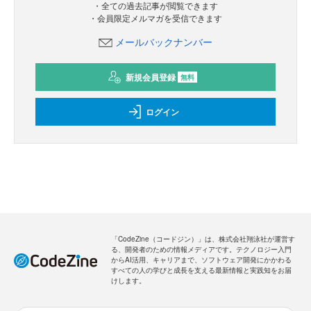
・全ての過去記事が閲覧できます
・会員限定メルマガを受信できます
メールバックナンバー
新規会員登録
無料
ログイン
「CodeZine（コードジン）」は、株式会社翔泳社が運営す
る、開発者のための情報メディアです。テクノロジー入門
からAI活用、キャリアまで、ソフトウェア開発にかかわる
すべての人の学びと成長を支える最新情報と実践知をお届
けします。