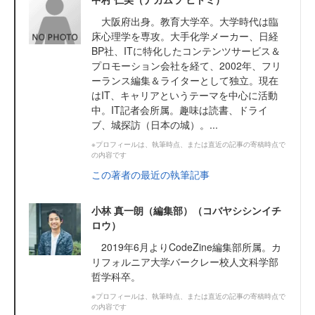
大阪府出身。教育大学卒。大学時代は臨
床心理学を専攻。大手化学メーカー、日経
BP社、ITに特化したコンテンツサービス＆
プロモーション会社を経て、2002年、フリ
ーランス編集＆ライターとして独立。現在
はIT、キャリアというテーマを中心に活動
中。IT記者会所属。趣味は読書、ドライ
ブ、城探訪（日本の城）。...
※プロフィールは、執筆時点、または直近の記事の寄稿時点で
の内容です
この著者の最近の執筆記事
小林 真一朗（編集部）（コバヤシシンイチ
ロウ）
2019年6月よりCodeZine編集部所属。カ
リフォルニア大学バークレー校人文科学部
哲学科卒。
※プロフィールは、執筆時点、または直近の記事の寄稿時点で
の内容です