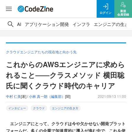
新規
ログイン
会員登録
AI
アプリケーション開発
インフラ
エンジニアの生き
クラウドエンジニアたちの現在地と向かう先
これからのAWSエンジニアに求めら
れること――クラスメソッド 横田聡
氏に聞くクラウド時代のキャリア
中村 仁美
[著] /
小林 真一朗（編集部）
[聞]
2021/09/13 11:00
インタビュー
クラウド
エンジニアの生き方
エンジニアにとって、クラウドは今や欠かせない開発プラット
フォームだ。多くの企業で加速度的に導入が進む中で、これを使