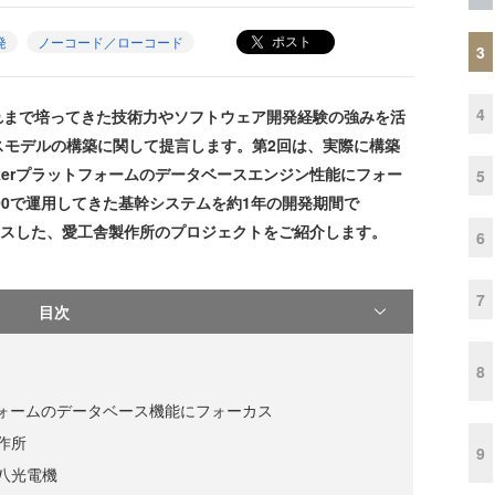
ポスト
発
ノーコード／ローコード
3
4
れまで培ってきた技術力やソフトウェア開発経験の強みを活
スモデルの構築に関して提言します。第2回は、実際に構築
akerプラットフォームのデータベースエンジン性能にフォー
5
00で運用してきた基幹システムを約1年の開発期間で
プレースした、愛工舎製作所のプロジェクトをご紹介します。
6
7
目次
8
ットフォームのデータベース機能にフォーカス
作所
9
八光電機