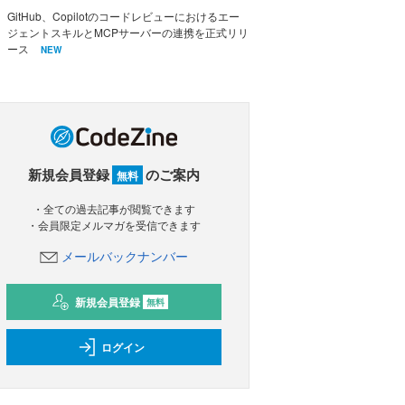
GitHub、Copilotのコードレビューにおけるエー
ジェントスキルとMCPサーバーの連携を正式リリ
ース
NEW
新規会員登録
のご案内
無料
・全ての過去記事が閲覧できます
・会員限定メルマガを受信できます
メールバックナンバー
新規会員登録
無料
ログイン