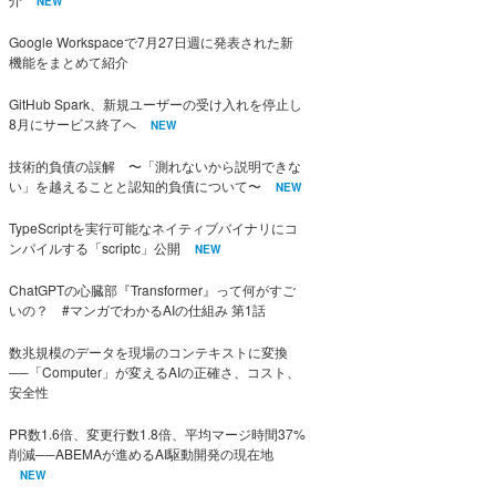
NEW
Google Workspaceで7月27日週に発表された新
機能をまとめて紹介
GitHub Spark、新規ユーザーの受け入れを停止し
8月にサービス終了へ
NEW
技術的負債の誤解 〜「測れないから説明できな
い」を越えることと認知的負債について〜
NEW
TypeScriptを実行可能なネイティブバイナリにコ
ンパイルする「scriptc」公開
NEW
ChatGPTの心臓部『Transformer』って何がすご
いの？ #マンガでわかるAIの仕組み 第1話
数兆規模のデータを現場のコンテキストに変換
──「Computer」が変えるAIの正確さ、コスト、
安全性
PR数1.6倍、変更行数1.8倍、平均マージ時間37%
削減──ABEMAが進めるAI駆動開発の現在地
NEW