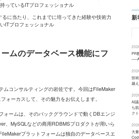
持っているITプロフェッショナル
に移行するに当たり、これまでに培ってきた経験や技術力
新
いITプロフェッショナル
2026
トフォームのデータベース機能にフ
PR
──
2026
技術
越え
コンサルティングの岩佐です。今回はFileMaker
2026
にフォーカスして、その魅力をお伝えします。
AI
ち筋
ォームは、そのバックグラウンドで動くDBエンジ
クト
L Server、MySQLなどの商用RDBMSプロダクトが用いら
2026
大量
leMakerプラットフォームは独自のデータベースエ
Co