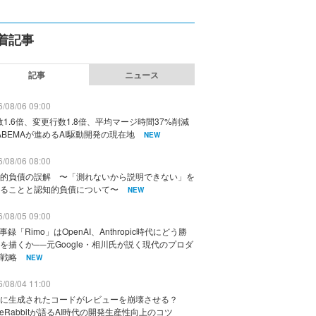
着記事
記事
ニュース
/08/06 09:00
数1.6倍、変更行数1.8倍、平均マージ時間37%削減
ABEMAが進めるAI駆動開発の現在地
NEW
/08/06 08:00
的負債の誤解 〜「測れないから説明できない」を
ることと認知的負債について〜
NEW
/08/05 09:00
議事録「Rimo」はOpenAI、Anthropic時代にどう勝
を描くか──元Google・相川氏が説く現代のプロダ
戦略
NEW
/08/04 11:00
に生成されたコードがレビューを崩壊させる？
deRabbitが語るAI時代の開発生産性向上のコツ