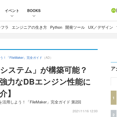
イベント
BOOKS
ンフラ
エンジニアの生き方
Python
開発ツール
UX／デザイン
「FileMaker」完全ガイド
（AD）
システム」が構築可能？
ア
rverの強力なDBエンジン性能に
介】
1
しよう！「FileMaker」完全ガイド 第2回
2021/11/16 12:00
2