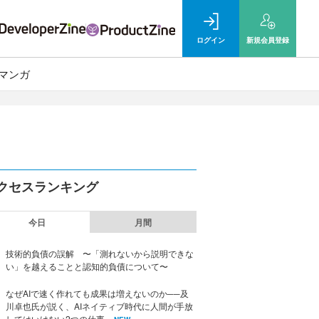
ログイン
新規
会員登録
マンガ
クセスランキング
今日
月間
技術的負債の誤解 〜「測れないから説明できな
い」を越えることと認知的負債について〜
なぜAIで速く作れても成果は増えないのか──及
川卓也氏が説く、AIネイティブ時代に人間が手放
してはいけない2つの仕事