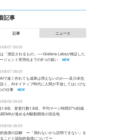
着記事
記事
ニュース
/08/07 09:00
は「測定されるもの」──Grafana Labsが検証した
エージェント実用化までの6つの疑い
NEW
/08/07 08:00
AIで速く作れても成果は増えないのか──及川卓也
説く、AIネイティブ時代に人間が手放してはいけな
つの仕事
NEW
/08/06 09:00
数1.6倍、変更行数1.8倍、平均マージ時間37%削減
ABEMAが進めるAI駆動開発の現在地
/08/06 08:00
的負債の誤解 〜「測れないから説明できない」を
ることと認知的負債について〜