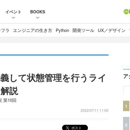
イベント
BOOKS
ンフラ
エンジニアの生き方
Python
開発ツール
UX／デザイン
義して状態管理を行うライ
ア
を解説
 第10回
1
2022/07/11 11:00
2
ポスト