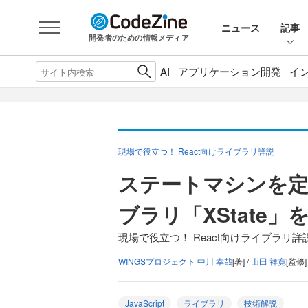
ニュース
記事
開発者のための情報メディア
AI
アプリケーション開発
イ
現場で役立つ！ React向けライブラリ詳説
ステートマシンを定
ブラリ「XState」
現場で役立つ！ React向けライブラリ詳説
WINGSプロジェクト 中川 幸哉
[著] /
山田 祥寛
[監修]
JavaScript
ライブラリ
技術解説