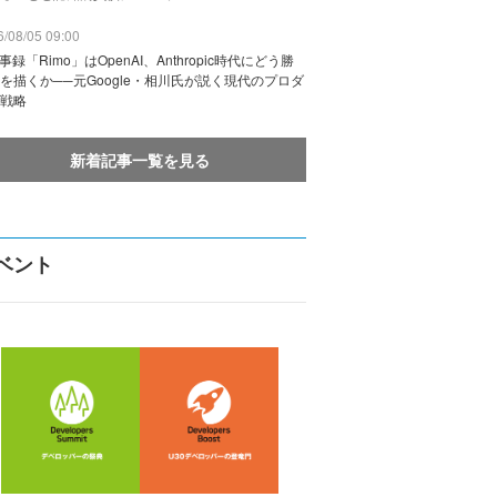
/08/05 09:00
議事録「Rimo」はOpenAI、Anthropic時代にどう勝
を描くか──元Google・相川氏が説く現代のプロダ
戦略
新着記事一覧を見る
ベント