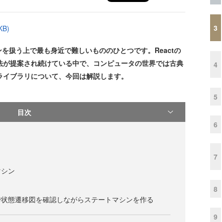
3
B)
扱う上で最も身近で難しいもののひとつです。Reactの
手法が提案され続けている中で、コンピュータの世界では古典
4
うライブラリについて、今回は解説します。
5
目次
6
7
マシン
8
で状態遷移図を確認しながらステートマシンを作る
9