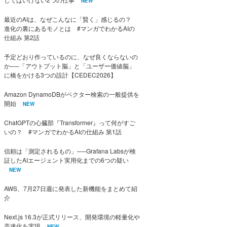
NEW
最近のAIは、なぜこんなに「賢く」感じるの？
進化の裏にあるモノとは #マンガでわかるAIの
仕組み 第2話
予定どおり作っているのに、なぜ良くならないの
か──「アウトプット脳」と「ユーザー価値脳」
に橋をかける3つの設計【CEDEC2026】
Amazon DynamoDBがベクター検索の一般提供を
開始
NEW
ChatGPTの心臓部『Transformer』って何がすご
いの？ #マンガでわかるAIの仕組み 第1話
信頼は「測定されるもの」──Grafana Labsが検
証したAIエージェント実用化までの6つの疑い
NEW
AWS、7月27日週に発表した新機能をまとめて紹
介
Next.js 16.3が正式リリース、開発環境の軽量化や
高速化を実現
NEW