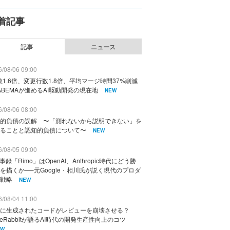
着記事
記事
ニュース
/08/06 09:00
数1.6倍、変更行数1.8倍、平均マージ時間37%削減
ABEMAが進めるAI駆動開発の現在地
NEW
/08/06 08:00
的負債の誤解 〜「測れないから説明できない」を
ることと認知的負債について〜
NEW
/08/05 09:00
議事録「Rimo」はOpenAI、Anthropic時代にどう勝
を描くか──元Google・相川氏が説く現代のプロダ
戦略
NEW
/08/04 11:00
に生成されたコードがレビューを崩壊させる？
deRabbitが語るAI時代の開発生産性向上のコツ
EW