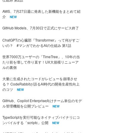
AWS、7月27日週に発表した新機能をまとめて紹
介
NEW
GitHub Models、7月30日で正式にサービス終了
ChatGPTの心臓部『Transformer』って何がすご
いの？ #マンガでわかるAIの仕組み 第1話
世界7000万ユーザーの「TimeTree」、10年の当
たり前を壊して作り直す！UX大規模リニューア
ルの裏側
大量に生成されたコードがレビューを崩壊させ
る？ CodeRabbitが語るAI時代の開発生産性向上
のコツ
NEW
GitHub、Copilot Enterprise向けチーム単位のモデ
ル管理機能を公開プレビュー
NEW
TypeScriptを実行可能なネイティブバイナリにコ
ンパイルする「scriptc」公開
NEW