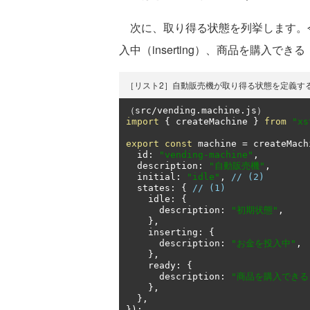
次に、取り得る状態を列挙します。今
入中（inserting）、商品を購入で
［リスト2］自動販売機が取り得る状態を定義す
（
src
/
vending
.
machine
.
js
）
import
{
 createMachine 
}
from
"xs
export
const
 machine 
=
 createMach
  id
:
"vending-machine"
,
  description
:
"自動販売機"
,
  initial
:
"idle"
,
// (2)
  states
:
{
// (1)
    idle
:
{
      description
:
"初期状態"
,
},
    inserting
:
{
      description
:
"お金を投入中"
,
},
    ready
:
{
      description
:
"商品を購入できる
},
},
});