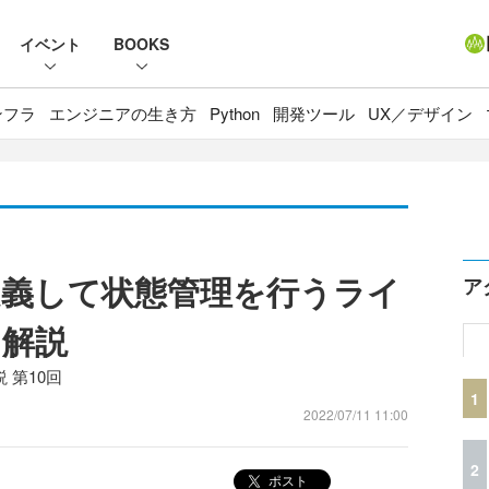
イベント
BOOKS
ンフラ
エンジニアの生き方
Python
開発ツール
UX／デザイン
義して状態管理を行うライ
ア
を解説
 第10回
1
2022/07/11 11:00
2
ポスト