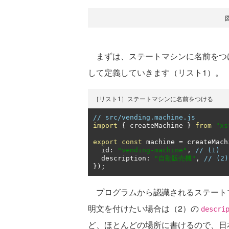
まずは、ステートマシンに名前をつ
して定義していきます（リスト1）。
［リスト1］ステートマシンに名前をつける
// src/vending.machine.js
import
{
 createMachine 
}
from
"xs
export
const
 machine 
=
 createMach
  id
:
"vending-machine"
,
// (1)
  description
:
"自動販売機"
,
// (2)
});
プログラムから認識されるステート
明文を付けたい場合は（2）の
descri
ど、ほとんどの場所に書けるので、日