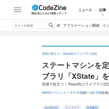
ニュース
記事
開発者のための情報メディア
AI
アプリケーション開発
イ
現場で役立つ！ React向けライブラリ詳説
ステートマシンを定
ブラリ「XState」
現場で役立つ！ React向けライブラリ詳説
WINGSプロジェクト 中川 幸哉
[著] /
山田 祥寛
[監修]
JavaScript
ライブラリ
技術解説