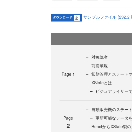
サンプルファイル (292.2 K
ダウンロード
対象読者
前提環境
Page
1
状態管理とステート
XStateとは
ビジュアライザー
自動販売機のステー
Page
更新可能なデータ
2
ReactからXStat