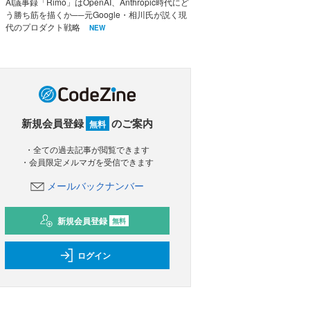
AI議事録「Rimo」はOpenAI、Anthropic時代にど
う勝ち筋を描くか──元Google・相川氏が説く現
代のプロダクト戦略
NEW
新規会員登録
のご案内
無料
・全ての過去記事が閲覧できます
・会員限定メルマガを受信できます
メールバックナンバー
新規会員登録
無料
ログイン