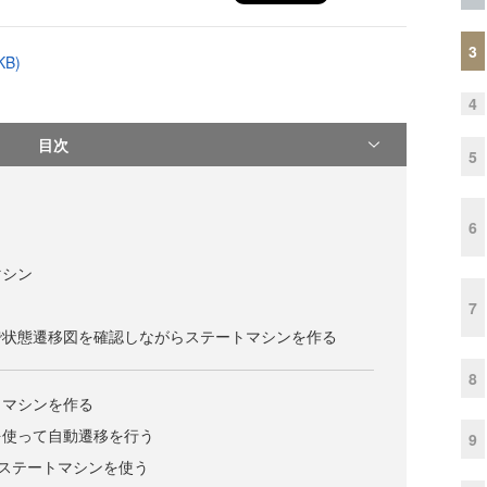
3
B)
4
目次
5
6
マシン
7
で状態遷移図を確認しながらステートマシンを作る
8
トマシンを作る
を使って自動遷移を行う
9
e製のステートマシンを使う