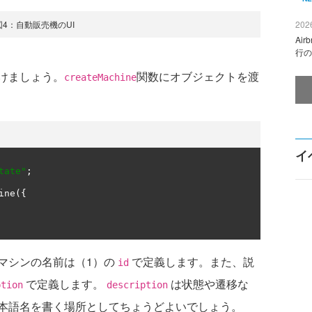
図4：自動販売機のUI
2026
Ai
行の
けましょう。
関数にオブジェクトを渡
createMachine
イ
tate"
;
ine
({
マシンの名前は（1）の
で定義します。また、説
id
で定義します。
は状態や遷移な
ption
description
本語名を書く場所としてちょうどよいでしょう。