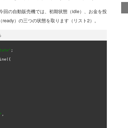
回の自動販売機では、初期状態（idle）、お金を投
きる（ready）の三つの状態を取ります（リスト2）。
る
tate"
;
ine
({
"
,