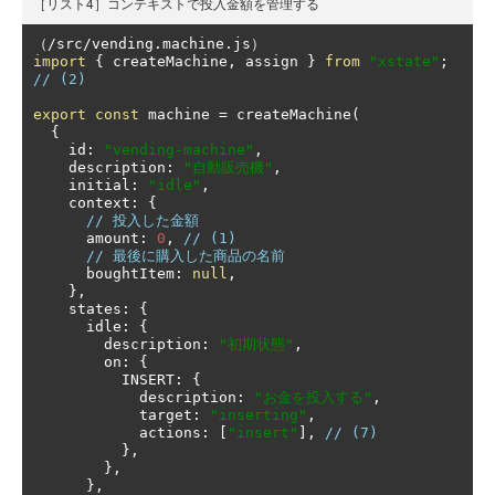
［リスト4］コンテキストで投入金額を管理する
（/
src
/
vending
.
machine
.
js
）
import
{
 createMachine
,
 assign 
}
from
"xstate"
;
// (2)
export
const
 machine 
=
 createMachine
(
{
    id
:
"vending-machine"
,
    description
:
"自動販売機"
,
    initial
:
"idle"
,
    context
:
{
// 投入した金額
      amount
:
0
,
// (1)
// 最後に購入した商品の名前
      boughtItem
:
null
,
},
    states
:
{
      idle
:
{
        description
:
"初期状態"
,
        on
:
{
          INSERT
:
{
            description
:
"お金を投入する"
,
            target
:
"inserting"
,
            actions
:
[
"insert"
],
// (7)
},
},
},