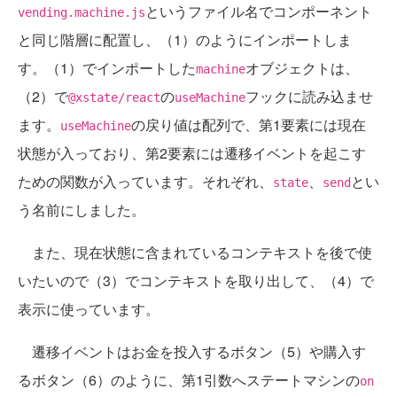
というファイル名でコンポーネント
vending.machine.js
と同じ階層に配置し、（1）のようにインポートしま
す。（1）でインポートした
オブジェクトは、
machine
（2）で
の
フックに読み込ませ
@xstate/react
useMachine
ます。
の戻り値は配列で、第1要素には現在
useMachine
状態が入っており、第2要素には遷移イベントを起こす
ための関数が入っています。それぞれ、
、
とい
state
send
う名前にしました。
また、現在状態に含まれているコンテキストを後で使
いたいので（3）でコンテキストを取り出して、（4）で
表示に使っています。
遷移イベントはお金を投入するボタン（5）や購入す
るボタン（6）のように、第1引数へステートマシンの
on