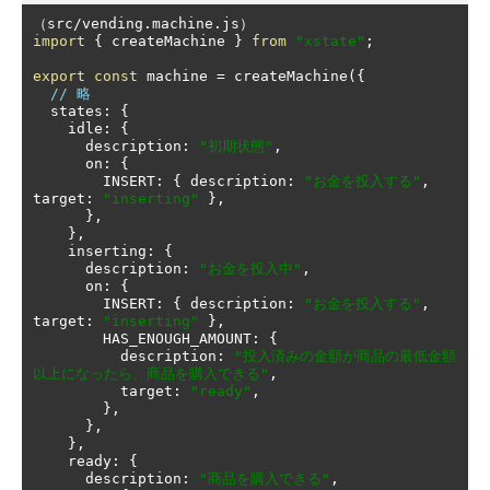
（
src
/
vending
.
machine
.
js
）
import
{
 createMachine 
}
from
"xstate"
;
export
const
 machine 
=
 createMachine
({
// 略
  states
:
{
    idle
:
{
      description
:
"初期状態"
,
      on
:
{
        INSERT
:
{
 description
:
"お金を投入する"
,
target
:
"inserting"
},
},
},
    inserting
:
{
      description
:
"お金を投入中"
,
      on
:
{
        INSERT
:
{
 description
:
"お金を投入する"
,
target
:
"inserting"
},
        HAS_ENOUGH_AMOUNT
:
{
          description
:
"投入済みの金額が商品の最低金額
以上になったら、商品を購入できる"
,
          target
:
"ready"
,
},
},
},
    ready
:
{
      description
:
"商品を購入できる"
,