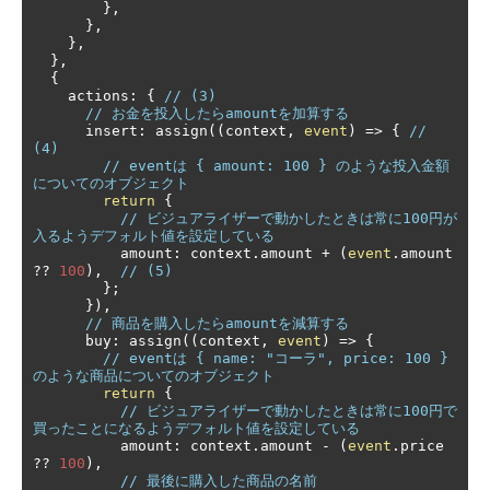
},
},
},
},
{
    actions
:
{
// (3)
// お金を投入したらamountを加算する
      insert
:
 assign
((
context
,
event
)
=>
{
// 
(4)
// eventは { amount: 100 } のような投入金額
についてのオブジェクト
return
{
// ビジュアライザーで動かしたときは常に100円が
入るようデフォルト値を設定している
          amount
:
 context
.
amount 
+
(
event
.
amount 
??
100
),
// (5)
};
}),
// 商品を購入したらamountを減算する
      buy
:
 assign
((
context
,
event
)
=>
{
// eventは { name: "コーラ", price: 100 } 
のような商品についてのオブジェクト
return
{
// ビジュアライザーで動かしたときは常に100円で
買ったことになるようデフォルト値を設定している
          amount
:
 context
.
amount 
-
(
event
.
price 
??
100
),
// 最後に購入した商品の名前