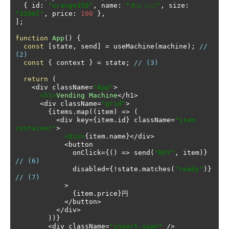
{
 id
:
"orange350"
,
 name
:
"オレンジ"
,
 size
:
"350ml"
,
 price
:
100
},
];
function
App
()
{
const
[
state
,
 send
]
=
 useMachine
(
machine
);
// 
(2)
const
{
 context 
}
=
 state
;
// (3)
return
(
<
div className
=
"App"
>
<h1>
Vending
Machine
</
h1
>
<
div className
=
"grid"
>
{
items
.
map
((
item
)
=>
(
<
div key
={
item
.
id
}
 className
=
"item 
container"
>
<div>
{
item
.
name
}</
div
>
<
button

              onClick
={()
=>
 send
(
"BUY"
,
 item
)}
// (6)
              disabled
={!
state
.
matches
(
"ready"
)}
// (7)
>
{
item
.
price
}円
</
button
>
</
div
>
))}
<
div className
=
"insert-span"
/>