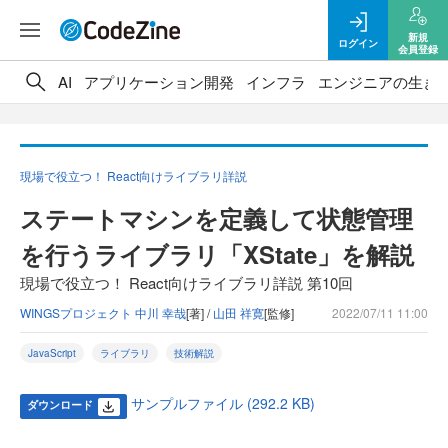
新規
ログイン
会員登録
AI
アプリケーション開発
インフラ
エンジニアの生き
現場で役立つ！ React向けライブラリ詳説
ステートマシンを定義して状態管理
を行うライブラリ「XState」を解説
現場で役立つ！ React向けライブラリ詳説 第10回
WINGSプロジェクト 中川 幸哉
[著] /
山田 祥寛
[監修]
2022/07/11 11:00
JavaScript
ライブラリ
技術解説
サンプルファイル (292.2 KB)
ダウンロード