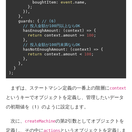
          boughtItem
:
event
.
name
,
};
}),
},
    guards
:
{
// (6)
// 投入金額が100円以上ならOK
      hasEnoughAmount
:
(
context
)
=>
{
return
 context
.
amount 
>=
100
;
},
// 投入金額が100円未満ならOK
      hasNotEnoughAmount
:
(
context
)
=>
{
return
 context
.
amount 
<
100
;
},
},
}
);
まずは、ステートマシン定義の一番上の階層に
context
というキーでオブジェクトを定義し、管理したいデータ
の初期値を（1）のように設定します。
次に、
の第2引数としてオブジェクトを
createMachine
定義し、その中に
というオブジェクトを定義しま
actions