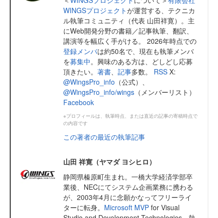
WINGSプロジェクト
が運営する、テクニカ
ル執筆コミュニティ（代表 山田祥寛）。主
にWeb開発分野の書籍／記事執筆、翻訳、
講演等を幅広く手がける。 2026年時点での
登録メンバ
は約50名で、現在も執筆メンバ
を
募集中
。興味のある方は、どしどし応募
頂きたい。
著書
、
記事
多数。
RSS
X:
@WingsPro_info
（公式）、
@WingsPro_info/wings
（メンバーリスト）
Facebook
※プロフィールは、執筆時点、または直近の記事の寄稿時点で
の内容です
この著者の最近の執筆記事
山田 祥寛（ヤマダ ヨシヒロ）
静岡県榛原町生まれ。一橋大学経済学部卒
業後、NECにてシステム企画業務に携わる
が、2003年4月に念願かなってフリーライ
ターに転身。
Microsoft MVP
for Visual
Studio and Development Technologies。執