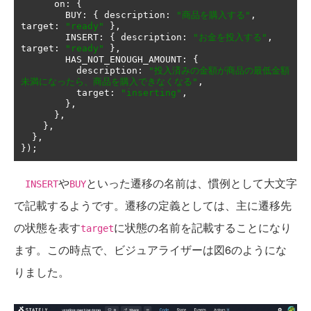
      on
:
{
        BUY
:
{
 description
:
"商品を購入する"
,
target
:
"ready"
},
        INSERT
:
{
 description
:
"お金を投入する"
,
target
:
"ready"
},
        HAS_NOT_ENOUGH_AMOUNT
:
{
          description
:
"投入済みの金額が商品の最低金額
未満になったら、商品を購入できなくなる"
,
          target
:
"inserting"
,
},
},
},
},
});
や
といった遷移の名前は、慣例として大文字
INSERT
BUY
で記載するようです。遷移の定義としては、主に遷移先
の状態を表す
に状態の名前を記載することになり
target
ます。この時点で、ビジュアライザーは図6のようにな
りました。