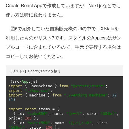
Create React Appで作成していますが、Next.jsなどでも
使い方は特に変わりません。
図6で紹介していた自動販売機のUIの中で、XStateを
利用したものがリスト7です。スタイルのApp.cssはサン
プルコードに含まれているので、手元で実行する場合は
コピーしてお使いください。
［リスト7］ReactでXstateを扱う
（
src
/
App
.
js
）
import
{
 useMachine 
}
from
"@xstate/react"
;
import
"./App.css"
;
import
{
 machine 
}
from
"./vending.machine"
;
// 
(1)
export
const
 items 
=
[
{
 id
:
"coke350"
,
 name
:
"コーラ"
,
 size
:
"350ml"
,
price
:
100
},
{
 id
:
"water500"
,
 name
:
"おいしい水"
,
 size
:
"500ml"
,
 price
:
100
},