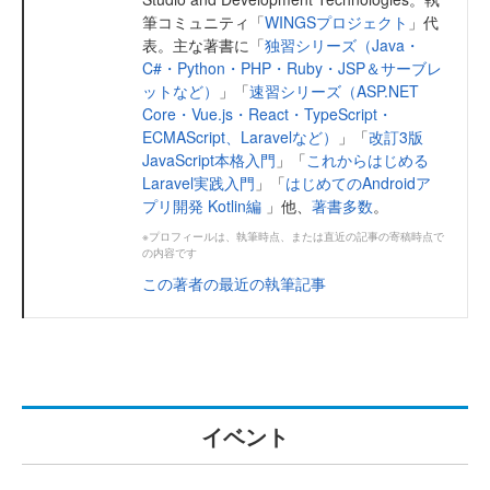
筆コミュニティ「
WINGSプロジェクト
」代
表。主な著書に「
独習シリーズ（Java・
C#・Python・PHP・Ruby・JSP＆サーブレ
ットなど）
」「
速習シリーズ（ASP.NET
Core・Vue.js・React・TypeScript・
ECMAScript、Laravelなど）
」「
改訂3版
JavaScript本格入門
」「
これからはじめる
Laravel実践入門
」「
はじめてのAndroidア
プリ開発 Kotlin編
」他、
著書多数
。
※プロフィールは、執筆時点、または直近の記事の寄稿時点で
の内容です
この著者の最近の執筆記事
イベント