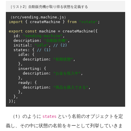
［リスト2］自動販売機が取り得る状態を定義する
（
src
/
vending
.
machine
.
js
）
import
{
 createMachine 
}
from
"xstate"
;
export
const
 machine 
=
 createMachine
({
  id
:
"vending-machine"
,
  description
:
"自動販売機"
,
  initial
:
"idle"
,
// (2)
  states
:
{
// (1)
    idle
:
{
      description
:
"初期状態"
,
},
    inserting
:
{
      description
:
"お金を投入中"
,
},
    ready
:
{
      description
:
"商品を購入できる"
,
},
},
});
（1）のように
という名前のオブジェクトを定
states
義し、その中に状態の名前をキーとして列挙していきま