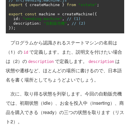
// src/vending.machine.js
import
{
 createMachine 
}
from
"xstate"
;
export
const
 machine 
=
 createMachine
({
  id
:
"vending-machine"
,
// (1)
  description
:
"自動販売機"
,
// (2)
});
プログラムから認識されるステートマシンの名前は
（1）の
で定義します。また、説明文を付けたい場合
id
は（2）の
で定義します。
は
description
description
状態や遷移など、ほとんどの場所に書けるので、日本語
名を書く場所としてちょうどよいでしょう。
次に、取り得る状態を列挙します。今回の自動販売機
では、初期状態（idle）、お金を投入中（inserting）、商
品を購入できる（ready）の三つの状態を取ります（リス
ト2）。