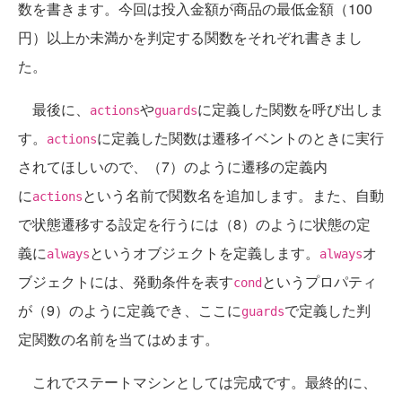
数を書きます。今回は投入金額が商品の最低金額（100
円）以上か未満かを判定する関数をそれぞれ書きまし
た。
最後に、
や
に定義した関数を呼び出しま
actions
guards
す。
に定義した関数は遷移イベントのときに実行
actions
されてほしいので、（7）のように遷移の定義内
に
という名前で関数名を追加します。また、自動
actions
で状態遷移する設定を行うには（8）のように状態の定
義に
というオブジェクトを定義します。
オ
always
always
ブジェクトには、発動条件を表す
というプロパティ
cond
が（9）のように定義でき、ここに
で定義した判
guards
定関数の名前を当てはめます。
これでステートマシンとしては完成です。最終的に、