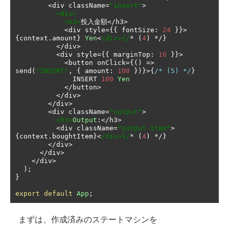
<
div className
=
"insert"
>
<div>
<h3>
投入金額</
h3
>
<
div style
={{
 fontSize
:
24
}}>
{
context
.
amount
}
Yen
<
/div>{/
*
(
4
)
*/}
</
div
>
<
div style
={{
 marginTop
:
16
}}>
<
button onClick
={()
=>
send
(
"INSERT"
,
{
 amount
:
100
})}>{
/* (5) */
}
              INSERT 
100
Yen
</
button
>
</
div
>
</
div
>
<
div className
=
"output"
>
<h3>
Output
:</
h3
>
<
div className
=
"output-item"
>
{
context
.
boughtItem
}<
/div>{/
*
(
4
)
*/}
</
div
>
</
div
>
</
div
>
);
}
export
default
App
;
まずは、作成済みのステートマシンを