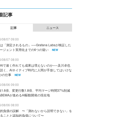
着記事
記事
ニュース
/08/07 09:00
は「測定されるもの」──Grafana Labsが検証した
エージェント実用化までの6つの疑い
NEW
/08/07 08:00
AIで速く作れても成果は増えないのか──及川卓也
説く、AIネイティブ時代に人間が手放してはいけな
つの仕事
NEW
/08/06 09:00
数1.6倍、変更行数1.8倍、平均マージ時間37%削減
ABEMAが進めるAI駆動開発の現在地
/08/06 08:00
的負債の誤解 〜「測れないから説明できない」を
ることと認知的負債について〜