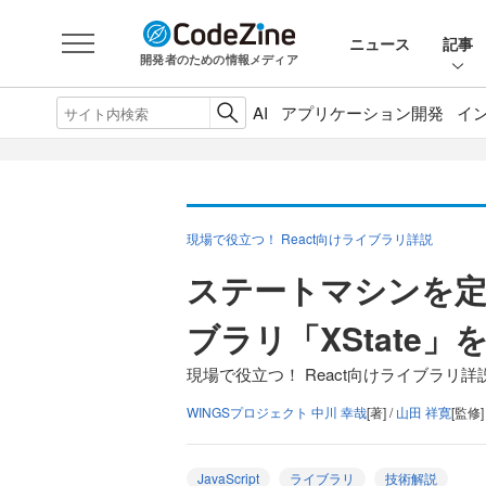
ニュース
記事
開発者のための情報メディア
AI
アプリケーション開発
イ
現場で役立つ！ React向けライブラリ詳説
ステートマシンを定
ブラリ「XState」
現場で役立つ！ React向けライブラリ詳説
WINGSプロジェクト 中川 幸哉
[著] /
山田 祥寛
[監修]
JavaScript
ライブラリ
技術解説