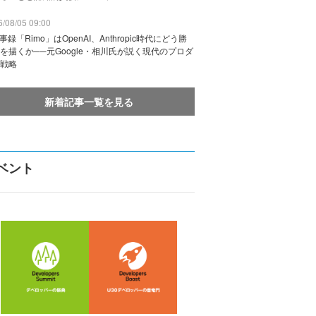
/08/05 09:00
議事録「Rimo」はOpenAI、Anthropic時代にどう勝
を描くか──元Google・相川氏が説く現代のプロダ
戦略
新着記事一覧を見る
ベント