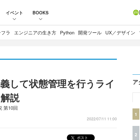
イベント
BOOKS
ンフラ
エンジニアの生き方
Python
開発ツール
UX／デザイン
義して状態管理を行うライ
ア
を解説
 第10回
1
2022/07/11 11:00
2
ポスト