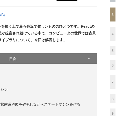
3
B)
扱う上で最も身近で難しいもののひとつです。Reactの
手法が提案され続けている中で、コンピュータの世界では古典
4
うライブラリについて、今回は解説します。
5
目次
6
7
マシン
8
で状態遷移図を確認しながらステートマシンを作る
9