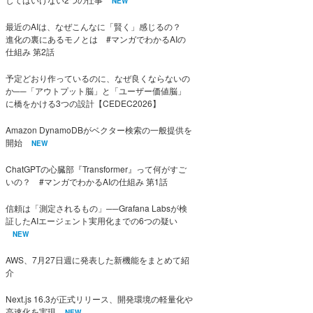
NEW
最近のAIは、なぜこんなに「賢く」感じるの？
進化の裏にあるモノとは #マンガでわかるAIの
仕組み 第2話
予定どおり作っているのに、なぜ良くならないの
か──「アウトプット脳」と「ユーザー価値脳」
に橋をかける3つの設計【CEDEC2026】
Amazon DynamoDBがベクター検索の一般提供を
開始
NEW
ChatGPTの心臓部『Transformer』って何がすご
いの？ #マンガでわかるAIの仕組み 第1話
信頼は「測定されるもの」──Grafana Labsが検
証したAIエージェント実用化までの6つの疑い
NEW
AWS、7月27日週に発表した新機能をまとめて紹
介
Next.js 16.3が正式リリース、開発環境の軽量化や
高速化を実現
NEW