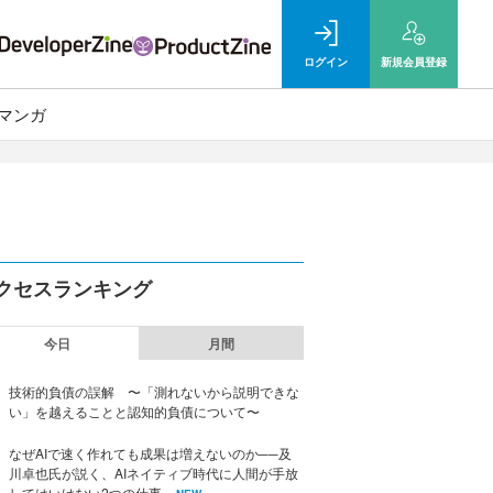
ログイン
新規
会員登録
マンガ
クセスランキング
今日
月間
技術的負債の誤解 〜「測れないから説明できな
い」を越えることと認知的負債について〜
なぜAIで速く作れても成果は増えないのか──及
川卓也氏が説く、AIネイティブ時代に人間が手放
してはいけない2つの仕事