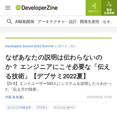
新規
ログイン
会員登録
AI駆動開発
アーキテクチャ・設計
開発生産性
セキュ
Developers Summit 2022 Summer レポート
（AD）
なぜあなたの説明は伝わらないの
か？ エンジニアにこそ必要な「伝え
る技術」【デブサミ2022夏】
【D-5】エンドユーザー500人にシステムを説明したらわかっ
た「伝え方の技術」
伊藤 真美
[著]
2022/09/22 12:00
エンジニアの生き方
デブサミ
イベントレポート