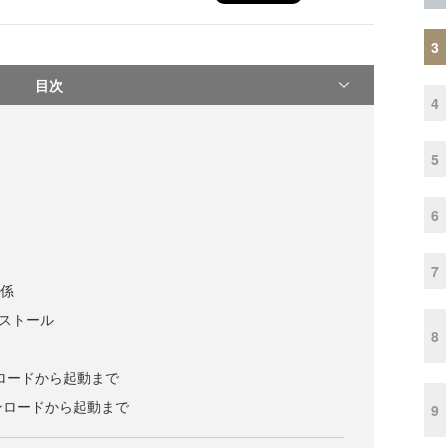
3
目次
4
5
6
7
関係
ンストール
8
ンロードから起動まで
ウンロードから起動まで
9