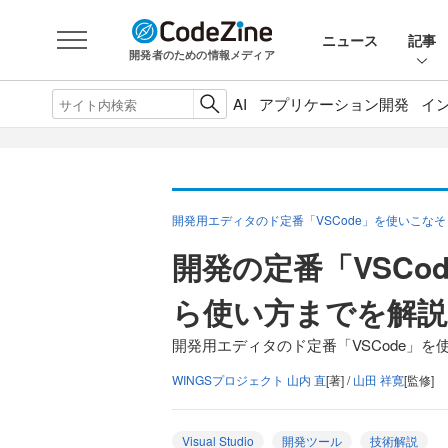
ニュース
記事
開発者のための情報メディア
AI
アプリケーション開発
イ
開発用エディタのド定番「VSCode」を使いこなそ
開発の定番「VSCo
ら使い方までを解説
開発用エディタのド定番「VSCode」を
WINGSプロジェクト 山内 直
[著] /
山田 祥寛
[監修]
Visual Studio
開発ツール
技術解説