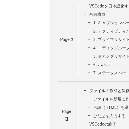
VSCodeを日本語化
画面構成
1. キャプションバ
2. アクティビティ
Page
2
3. プライマリサイ
4. エディタグルー
5. セカンダリサイ
6. パネル
7. ステータスバー
ファイルの作成と保
ファイルを新規に
言語（HTML）を
Page
ひな型を入力する
3
VSCodeの終了