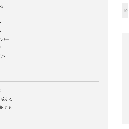
する
10
ー
バー
ドバー
プ
ドバー
存
作成する
選択する