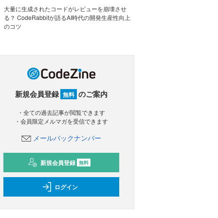
大量に生成されたコードがレビューを崩壊させ
る？ CodeRabbitが語るAI時代の開発生産性向上
のコツ
新規会員登録
のご案内
無料
・全ての過去記事が閲覧できます
・会員限定メルマガを受信できます
メールバックナンバー
新規会員登録
無料
ログイン