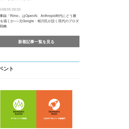
/08/05 09:00
議事録「Rimo」はOpenAI、Anthropic時代にどう勝
を描くか──元Google・相川氏が説く現代のプロダ
戦略
新着記事一覧を見る
ベント