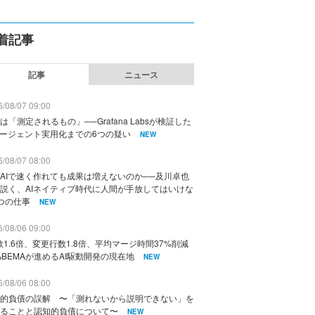
着記事
記事
ニュース
/08/07 09:00
は「測定されるもの」──Grafana Labsが検証した
エージェント実用化までの6つの疑い
NEW
/08/07 08:00
AIで速く作れても成果は増えないのか──及川卓也
説く、AIネイティブ時代に人間が手放してはいけな
つの仕事
NEW
/08/06 09:00
数1.6倍、変更行数1.8倍、平均マージ時間37%削減
ABEMAが進めるAI駆動開発の現在地
NEW
/08/06 08:00
的負債の誤解 〜「測れないから説明できない」を
ることと認知的負債について〜
NEW