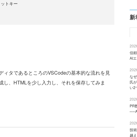
カットキー
新
2026
信頼
AI
2026
ィタであるところのVSCodeの基本的な流れを見
なぜ
成し、HTMLを少し入力し、それを保存してみま
氏が
い2
2026
PR
──
2026
技術
越え