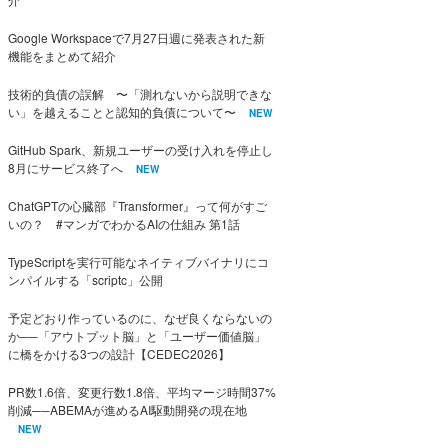
Google Workspaceで7月27日週に発表された新
機能をまとめて紹介
技術的負債の誤解 〜「測れないから説明できな
い」を越えることと認知的負債について〜
NEW
GitHub Spark、新規ユーザーの受け入れを停止し
8月にサービス終了へ
NEW
ChatGPTの心臓部『Transformer』って何がすご
いの？ #マンガでわかるAIの仕組み 第1話
TypeScriptを実行可能なネイティブバイナリにコ
ンパイルする「scriptc」公開
予定どおり作っているのに、なぜ良くならないの
か──「アウトプット脳」と「ユーザー価値脳」
に橋をかける3つの設計【CEDEC2026】
PR数1.6倍、変更行数1.8倍、平均マージ時間37%
削減──ABEMAが進めるAI駆動開発の現在地
NEW