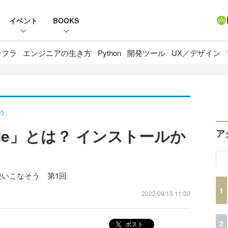
イベント
BOOKS
ンフラ
エンジニアの生き方
Python
開発ツール
UX／デザイン
う
de」とは？ インストールか
ア
使いこなそう 第1回
1
2022/09/15 11:00
2
ポスト