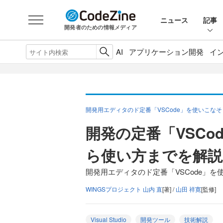
ニュース
記事
開発者のための情報メディア
AI
アプリケーション開発
イ
開発用エディタのド定番「VSCode」を使いこなそ
開発の定番「VSCo
ら使い方までを解説
開発用エディタのド定番「VSCode」を
WINGSプロジェクト 山内 直
[著] /
山田 祥寛
[監修]
Visual Studio
開発ツール
技術解説