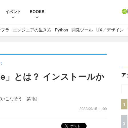
イベント
BOOKS
ンフラ
エンジニアの生き方
Python
開発ツール
UX／デザイン
う
de」とは？ インストールか
ア
使いこなそう 第1回
1
2022/09/15 11:00
2
ポスト