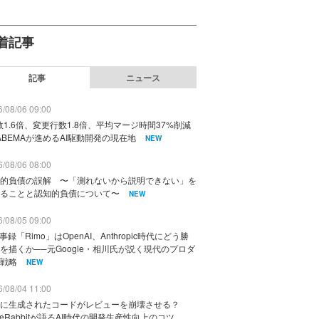
着記事
記事
ニュース
/08/06 09:00
数1.6倍、変更行数1.8倍、平均マージ時間37%削減
ABEMAが進めるAI駆動開発の現在地
NEW
/08/06 08:00
的負債の誤解 〜「測れないから説明できない」を
ることと認知的負債について〜
NEW
/08/05 09:00
議事録「Rimo」はOpenAI、Anthropic時代にどう勝
を描くか──元Google・相川氏が説く現代のプロダ
戦略
NEW
/08/04 11:00
に生成されたコードがレビューを崩壊させる？
deRabbitが語るAI時代の開発生産性向上のコツ