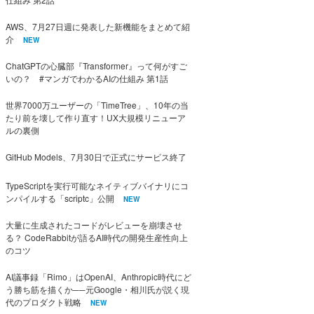
AWS、7月27日週に発表した新機能をまとめて紹
介
NEW
ChatGPTの心臓部『Transformer』って何がすご
いの？ #マンガでわかるAIの仕組み 第1話
世界7000万ユーザーの「TimeTree」、10年の当
たり前を壊して作り直す！UX大規模リニューア
ルの裏側
GitHub Models、7月30日で正式にサービス終了
TypeScriptを実行可能なネイティブバイナリにコ
ンパイルする「scriptc」公開
NEW
大量に生成されたコードがレビューを崩壊させ
る？ CodeRabbitが語るAI時代の開発生産性向上
のコツ
AI議事録「Rimo」はOpenAI、Anthropic時代にど
う勝ち筋を描くか──元Google・相川氏が説く現
代のプロダクト戦略
NEW