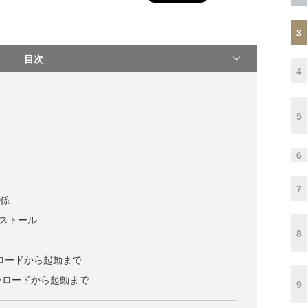
3
目次
4
5
6
7
関係
ンストール
8
ンロードから起動まで
ウンロードから起動まで
9