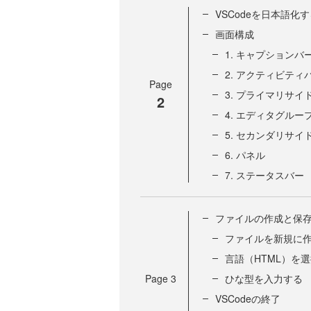
VSCodeを日本語化
画面構成
1. キャプションバ
2. アクティビティ
Page
3. プライマリサイ
2
4. エディタグルー
5. セカンダリサイ
6. パネル
7. ステータスバー
ファイルの作成と保
ファイルを新規に
言語（HTML）を
Page
3
ひな型を入力する
VSCodeの終了