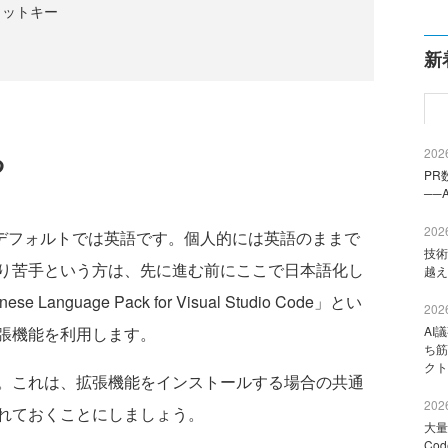
カットキー
新
る
2026
PR
──
2026
はデフォルトでは英語です。個人的には英語のままで
技術
り苦手という方は、先に進む前にここで日本語化し
越え
guage Pack for Visual Studio Code」とい
2026
る拡張機能を利用します。
AI
ち筋
クト
。これは、拡張機能をインストールする場合の共通
2026
れておくことにしましょう。
大量
Co