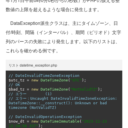
年1月1日午前0時0分0秒からの秒数）がPHPの扱える整
数値の上限を超えるような場合に発生します。
DataException派生クラスは、主にタイムゾーン、日
付/時刻、間隔（インターバル）、期間（ピリオド）文字
列のパースの失敗により発生します。以下のリストは、
これらを確かめる例です。
リスト datetime_exception.php
// DateInvalidTimeZoneException
$utc_tz 
=
new
DateTimeZone
(
"UTC"
);
// OK
$bad_tz 
=
new
DateTimeZone
(
"NotValidTZ"
);
// エラー	(1)
// エラー：Uncaught DateInvalidTimeZoneException: 
DateTimeZone::__construct(): Unknown or bad 
timezone (NotValidTZ)
// DateInvalidOperationException
$now_dt 
=
new
DateTimeImmutable
(
"2023-11-23 
12:34:56 JST"
);