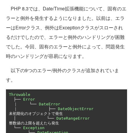
PHP 8.3では、Date/Time拡張機能について、固有のエ
ラーと例外を発生するようになりました。以前は、エラ
ーはErrorクラス、例外はExceptionクラスがスローされ
るだけでしたので、エラーと例外のハンドリングが困難
でした。今回、固有のエラーと例外によって、問題発生
時のハンドリングが容易になります。
以下の9つのエラー/例外のクラスが追加されていま
す。
Throwable
├──
Error
｜
└──
DateError
｜
├──
DateObjectError
未初期化のオブジェクトで発生
│
└──
DateRangeError
整数値の上限を超えたら発生
└──
Exception
└──
DateException