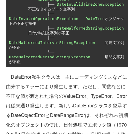
├──
DateInvalidTimeZoneException
不正なタイムゾーン文字列
├──
DateInvalidOperationException
DateTime
オブジェク
トの不正な操作
├──
DateMalformedStringException
日付/時刻文字列が不正
├──
DateMalformedIntervalStringException
間隔文字列
が不正
└──
DateMalformedPeriodStringException
期間文字列
が不正
DataError派生クラスは、主にコーディングミスなどに
由来するエラーにより発生します。ただし、関数などに
不正な値が渡された場合のValueError、TypeError、Error
は従来通り発生します。新しいDateErrorクラスを継承す
るDateObjectErrorとDateRangeErrorは、それぞれ未初期
化のオブジェクトの使用、日付処理でエポック値（1970