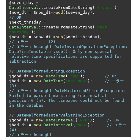
$seven_day 
=
DateInterval
::
createFromDateString
(
'7 days'
);
$now_dt 
=
 $now_dt
->
add
(
$seven_day
);
// OK         
$next_thrsday 
=
DateInterval
::
createFromDateString
(
'next 
thursday'
);
$now_dt 
=
 $now_dt
->
sub
(
$next_thrsday
);
// エラー	(2)
// エラー：Uncaught DateInvalidOperationException: 
DateTimeImmutable::sub(): Only non-special 
relative time specifications are supported for 
subtraction
// DateMalformedStringException
$good_dt 
=
new
DateTime
(
'now'
);
// OK
$bad_dt 
=
new
DateTime
(
'not now'
);
// エラー	
(3)
// エラー：Uncaught DateMalformedStringException: 
Failed to parse time string (not now) at 
position 0 (n): The timezone could not be found 
in the databas
// DateMalformedIntervalStringException
$good_di 
=
new
DateInterval
(
'P7D'
);
// OK
$bad_di 
=
new
DateInterval
(
'now'
);
// エラー	
(4)
// エラー：Uncaught 