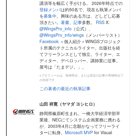
講演等を幅広く手がける。 2026年時点での
登録メンバ
は約50名で、現在も執筆メンバ
を
募集中
。興味のある方は、どしどし応募
頂きたい。
著書
、
記事
多数。
RSS
X:
@WingsPro_info
（公式）、
@WingsPro_info/wings
（メンバーリスト）
Facebook
＜個人紹介＞WINGSプロジェク
ト所属のテクニカルライター。出版社を経
てフリーランスとして独立。ライター、エ
ディター、デベロッパー、講師業に従事。
屋号は「たまデジ。」。
※プロフィールは、執筆時点、または直近の記事の寄稿時点で
の内容です
この著者の最近の執筆記事
山田 祥寛（ヤマダ ヨシヒロ）
静岡県榛原町生まれ。一橋大学経済学部卒
業後、NECにてシステム企画業務に携わる
が、2003年4月に念願かなってフリーライ
ターに転身。
Microsoft MVP
for Visual