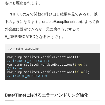
ものも廃止されます。
PHP 8.3のみで関数の呼び出し結果を見てみると、以
下のようになります。enableExceptions(true)によって例
外発生に設定できるが、元に戻そうとすると
E_DEPRECATEDとなるわけです。
リスト sqlite_except.php
var_dump
(
$sqlite3
->
enableExceptions
());
// false（E_DEPRECATED）
var_dump
(
$sqlite3
->
enableExceptions
(
true
));
// false
var_dump
(
$sqlite3
->
enableExceptions
(
false
));
// true（E_DEPRECATED）
Date/Timeにおけるエラーハンドリング強化