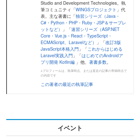
Studio and Development Technologies。執
筆コミュニティ「
WINGSプロジェクト
」代
表。主な著書に「
独習シリーズ（Java・
C#・Python・PHP・Ruby・JSP＆サーブレ
ットなど）
」「
速習シリーズ（ASP.NET
Core・Vue.js・React・TypeScript・
ECMAScript、Laravelなど）
」「
改訂3版
JavaScript本格入門
」「
これからはじめる
Laravel実践入門
」「
はじめてのAndroidア
プリ開発 Kotlin編
」他、
著書多数
。
※プロフィールは、執筆時点、または直近の記事の寄稿時点で
の内容です
この著者の最近の執筆記事
イベント