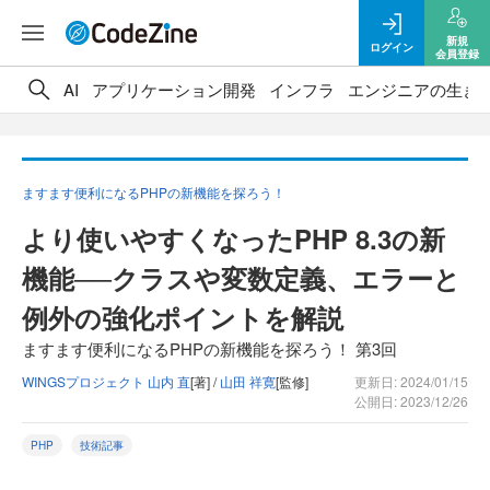
新規
ログイン
会員登録
AI
アプリケーション開発
インフラ
エンジニアの生き
ますます便利になるPHPの新機能を探ろう！
より使いやすくなったPHP 8.3の新
機能──クラスや変数定義、エラーと
例外の強化ポイントを解説
ますます便利になるPHPの新機能を探ろう！ 第3回
WINGSプロジェクト 山内 直
[著] /
山田 祥寛
[監修]
更新日: 2024/01/15
公開日: 2023/12/26
PHP
技術記事