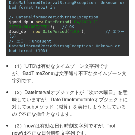
DateMalformedIntervalStringException: Unknown or 
bad format (now) in
// DateMalformedPeriodStringException
$good_dp 
=
new
DatePeriod
(
'R4/2023-11-
23T00:00:00Z/P7D'
);
// OK
$bad_dp 
=
new
DatePeriod
(
'10D'
);
// エラー	
(5)
// エラー：Uncaught 
DateMalformedPeriodStringException: Unknown or 
bad format (10D)
（1）'UTC'は有効なタイムゾーン文字列です
が、'BadTimeZone'は文字通り不正なタイムゾーン文
字列です。
（2）DateIntervalオブジェクトが「次の木曜日」を意
味していますが、DateTimeImmutableオブジェクトに
対してsubメソッド（減算）を実行しようとしている
ので不正な操作となります。
（3）'now'は有効な日付時刻文字列ですが、'not
now'は不正な日付時刻文字列です。