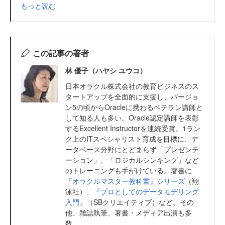
もっと読む
この記事の著者
林 優子（ハヤシ ユウコ）
日本オラクル株式会社の教育ビジネスのス
タートアップを全面的に支援し、バージョ
ン5の頃からOracleに携わるベテラン講師と
して知る人も多い。Oracle認定講師を表彰
するExcellent Instructorを連続受賞。1ラン
ク上のITスペシャリスト育成を目標に、デ
ータベース分野にとどまらず「プレゼンテ
ーション」、「ロジカルシンキング」など
のトレーニングも手がけている。著書に
『オラクルマスター教科書』シリーズ
（翔
泳社）、
『プロとしてのデータモデリング
入門』
（SBクリエイティブ）など。その
他、雑誌執筆、著書・メディア出演も多
数。