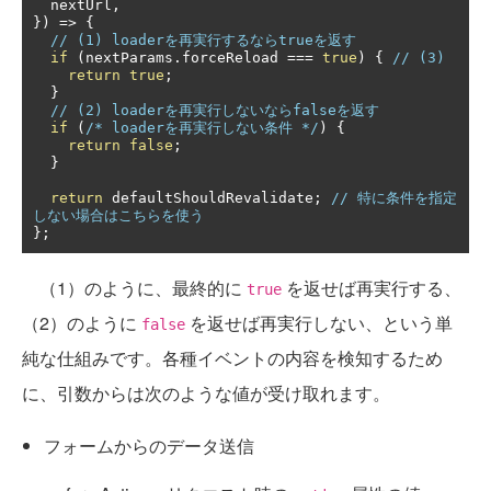
  nextUrl
,
})
=>
{
// (1) loaderを再実行するならtrueを返す
if
(
nextParams
.
forceReload 
===
true
)
{
// (3)
return
true
;
}
// (2) loaderを再実行しないならfalseを返す
if
(
/* loaderを再実行しない条件 */
)
{
return
false
;
}
return
 defaultShouldRevalidate
;
// 特に条件を指定
しない場合はこちらを使う
};
（1）のように、最終的に
を返せば再実行する、
true
（2）のように
を返せば再実行しない、という単
false
純な仕組みです。各種イベントの内容を検知するため
に、引数からは次のような値が受け取れます。
フォームからのデータ送信