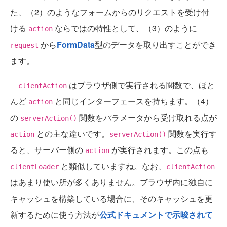
た、（2）のようなフォームからのリクエストを受け付
ける
ならではの特性として、（3）のように
action
から
FormData
型のデータを取り出すことができ
request
ます。
はブラウザ側で実行される関数で、ほと
clientAction
んど
と同じインターフェースを持ちます。（4）
action
の
関数をパラメータから受け取れる点が
serverAction()
との主な違いです。
関数を実行す
action
serverAction()
ると、サーバー側の
が実行されます。この点も
action
と類似していますね。なお、
clientLoader
clientAction
はあまり使い所が多くありません。ブラウザ内に独自に
キャッシュを構築している場合に、そのキャッシュを更
新するために使う方法が
公式ドキュメントで示唆されて