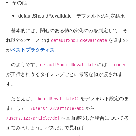
その他
defaultShouldRevalidate：デフォルトの判定結果
基本的には、関心のある値の変化のみを判定して、そ
れ以外のケースでは
を返すの
defaultShouldRevalidate
が
ベストプラクティス
のようです。
には、
defaultShouldRevalidate
loader
が実行されうるタイミングごとに最適な値が渡されま
す。
たとえば、
をデフォルト設定のま
shouldRevalidate()
まにして、
から
/users/123/article/abc
へ画面遷移した場合について考
/users/123/article/def
えてみましょう。パスだけで見れば