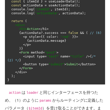
const
{
 itemId 
}
=
 useLoaderData
();
const
 actionData 
=
 useActionData
();
  console
.
log
(
'itemId'
,
 itemId
);
  console
.
log
(
'actionData'
,
 actionData
);
return
(
<div>
<h1>
Action
</
h1
>
{
actionData
?.
success 
===
false
&&
(
// (6)
<
p style
={{
 color
:
'red'
}}>
{
actionData
.
message
}
</
p
>
)}
<
Form
 method
=
"post"
>
<
input type
=
"text"
 name
=
"title"
/>{
/* 
(2) */
}
<
button type
=
"submit"
>
Submit
</
button
>
</
Form
>
</
div
>
);
}
は
と同じインターフェースを持つた
action
loader
め、（1）のように
からルーティングに定義した
params
パラメータ（
）を受け取ることができます。ま
$itemId