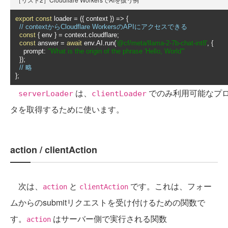
export
const
 loader 
=
({
 context 
})
=>
{
// contextからCloudflare WorkersのAPIにアクセスできる
const
{
 env 
}
=
 context
.
cloudflare
;
const
 answer 
=
await
 env
.
AI
.
run
(
'@cf/meta/l
lama-2-7b-chat-int8'
,
{
    prompt
:
"What is the origin of the phrase 'Hello, World'"
});
// 略
};
は、
でのみ利用可能なプ
serverLoader
clientLoader
タを取得するために使います。
action / clientAction
次は、
と
です。これは、フォー
action
clientAction
ムからのsubmitリクエストを受け付けるための関数で
す。
はサーバー側で実行される関数
action