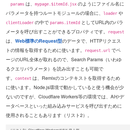
は、
のようにファイル名に
params
mypage.$itemId.jsx
パラメータを持つルートモジュールの場合に、
や
loader
の中で
としてURL内のパラ
clientLoader
params.itemId
メータを呼び出すことができるプロパティです。
request
は、
Web標準のRequest型
のデータで、HTTPリクエス
トの情報を取得するために使います。
でペ
request.url
ージのURL全体が取れるので、Search Params（いわゆ
るクエリパラメータ）を読み出すことも可能で
す。
は、Remixのコンテキストを取得するため
context
に使います。Node.js環境で動かしていると使う機会が少
ないのですが、Cloudflare Workers等の環境では、AIやデ
ータベースといった組み込みサービスを呼び出すために
使用されることもあります（リスト2）。
［リスト2］Cloudflare WorkersでAIを扱う例