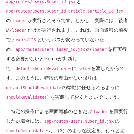
と
app/routes/users.$user_id.jsx
app/routes/users.$user_id.article.$article_id.jsx
の
が実行されそうです。しかし、実際には、後者
loader
の
だけが実行されます。これは、画面遷移の前後
loader
で
というパスが変わっていないた
/users/123
め、
の
を再実行
app/routes/users.$user_id.jsx
loader
する必要がないとRemixが判断し
て、
に
を渡したからで
defaultShouldRevalidate
false
す。このように、特段の理由がない限りは
の挙動に任せられるように
defaultShouldRevalidate
を実装しておくとよいでしょう。
shouldRevalidate()
特定の操作による画面遷移のときだけ
を再実行
loader
したい場合には、
の
app/routes/users.$user_id.jsx
へ、（3）のような設定を。行うとよ
shouldRevalidate