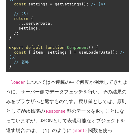
const
 settings 
=
 getSettings
();
// (4)
// (5)
return
{
...
serverData
,
    settings
,
};
}
export
default
function
Component
()
{
const
{
 item
,
 settings 
}
=
 useLoaderData
();
// 
(6)
// 省略
}
については本連載の中で何度か例示してきたよ
loader
うに、サーバー側でデータフェッチを行い、その結果の
みをブラウザへと返すものです。戻り値としては、原則
としてWeb標準の
型のデータを返すことにな
Response
っていますが、JSONとして表現可能なオブジェクトを
返す場合には、（1）のように
関数を使っ
json()