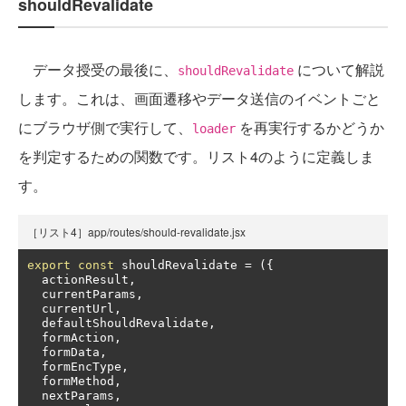
shouldRevalidate
データ授受の最後に、
について解説
shouldRevalidate
します。これは、画面遷移やデータ送信のイベントごと
にブラウザ側で実行して、
を再実行するかどうか
loader
を判定するための関数です。リスト4のように定義しま
す。
［リスト4］app/routes/should-revalidate.jsx
export
const
 shouldRevalidate 
=
({
  actionResult
,
  currentParams
,
  currentUrl
,
  defaultShouldRevalidate
,
  formAction
,
  formData
,
  formEncType
,
  formMethod
,
  nextParams
,