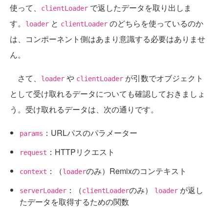
使って、
で返したデータを取り出しま
clientLoader
す。
と
のどちらを使っているのか
loader
clientLoader
は、コンポーネント側はあまり意識する必要はありませ
ん。
さて、
や
が引数でオブジェクト
loader
clientLoader
として受け取れるデータについても確認しておきましょ
う。受け取れるデータは、次の通りです。
：URLパスのパラメーター
params
：HTTPリクエスト
request
：（
のみ）Remixのコンテキスト
context
loader
：（
のみ）
が返し
serverLoader
clientLoader
loader
たデータを取得するための関数