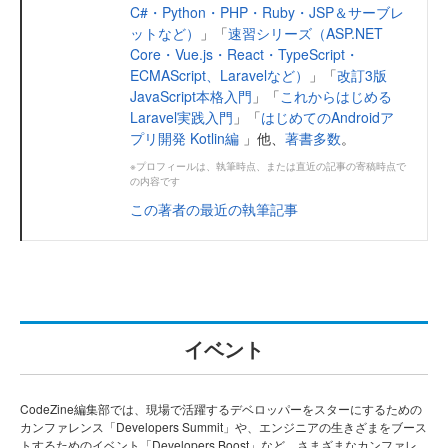
C#・Python・PHP・Ruby・JSP＆サーブレ
ットなど）
」「
速習シリーズ（ASP.NET
Core・Vue.js・React・TypeScript・
ECMAScript、Laravelなど）
」「
改訂3版
JavaScript本格入門
」「
これからはじめる
Laravel実践入門
」「
はじめてのAndroidア
プリ開発 Kotlin編
」他、
著書多数
。
※プロフィールは、執筆時点、または直近の記事の寄稿時点で
の内容です
この著者の最近の執筆記事
イベント
CodeZine編集部では、現場で活躍するデベロッパーをスターにするための
カンファレンス「Developers Summit」や、エンジニアの生きざまをブース
トするためのイベント「Developers Boost」など、さまざまなカンファレ