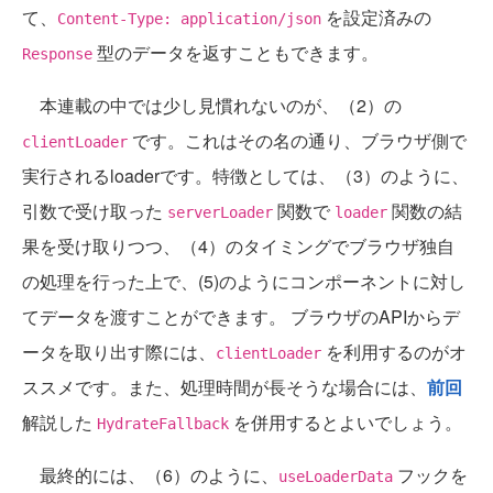
て、
を設定済みの
Content-Type: application/json
型のデータを返すこともできます。
Response
本連載の中では少し見慣れないのが、（2）の
です。これはその名の通り、ブラウザ側で
clientLoader
実行されるloaderです。特徴としては、（3）のように、
引数で受け取った
関数で
関数の結
serverLoader
loader
果を受け取りつつ、（4）のタイミングでブラウザ独自
の処理を行った上で、(5)のようにコンポーネントに対し
てデータを渡すことができます。 ブラウザのAPIからデ
ータを取り出す際には、
を利用するのがオ
clientLoader
ススメです。また、処理時間が長そうな場合には、
前回
解説した
を併用するとよいでしょう。
HydrateFallback
最終的には、（6）のように、
フックを
useLoaderData