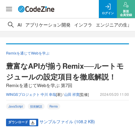
新規
ログイン
会員登録
AI
アプリケーション開発
インフラ
エンジニアの生き
Remixを通じてWebを学ぶ
豊富なAPIが揃うRemix──ルートモ
ジュールの設定項目を徹底解説！
Remixを通じてWebを学ぶ 第7回
WINGSプロジェクト 中川 幸哉
[著] /
山田 祥寛
[監修]
2024/05/20 11:00
JavaScript
技術解説
Remix
サンプルファイル (108.2 KB)
ダウンロード