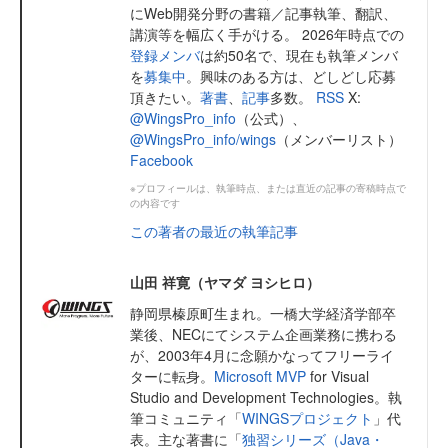
にWeb開発分野の書籍／記事執筆、翻訳、
講演等を幅広く手がける。 2026年時点での
登録メンバ
は約50名で、現在も執筆メンバ
を
募集中
。興味のある方は、どしどし応募
頂きたい。
著書
、
記事
多数。
RSS
X:
@WingsPro_info
（公式）、
@WingsPro_info/wings
（メンバーリスト）
Facebook
※プロフィールは、執筆時点、または直近の記事の寄稿時点で
の内容です
この著者の最近の執筆記事
山田 祥寛（ヤマダ ヨシヒロ）
静岡県榛原町生まれ。一橋大学経済学部卒
業後、NECにてシステム企画業務に携わる
が、2003年4月に念願かなってフリーライ
ターに転身。
Microsoft MVP
for Visual
Studio and Development Technologies。執
筆コミュニティ「
WINGSプロジェクト
」代
表。主な著書に「
独習シリーズ（Java・