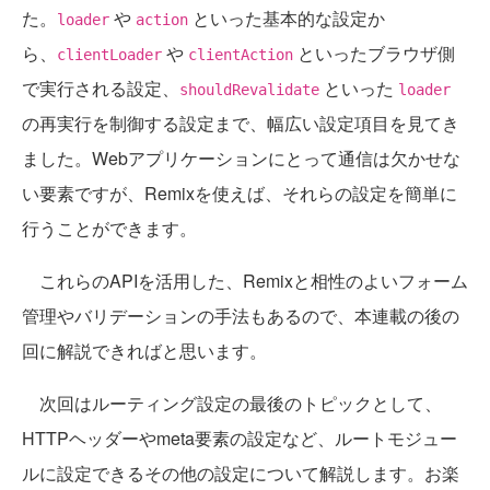
た。
や
といった基本的な設定か
loader
action
ら、
や
といったブラウザ側
clientLoader
clientAction
で実行される設定、
といった
shouldRevalidate
loader
の再実行を制御する設定まで、幅広い設定項目を見てき
ました。Webアプリケーションにとって通信は欠かせな
い要素ですが、Remixを使えば、それらの設定を簡単に
行うことができます。
これらのAPIを活用した、Remixと相性のよいフォーム
管理やバリデーションの手法もあるので、本連載の後の
回に解説できればと思います。
次回はルーティング設定の最後のトピックとして、
HTTPヘッダーやmeta要素の設定など、ルートモジュー
ルに設定できるその他の設定について解説します。お楽