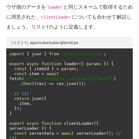
ウザ側のデータを
と同じスキームで取得するため
loader
に用意された、
についても合わせて解説し
clientLoader
ましょう。リスト1のように定義します。
［リスト1］app/routes/loader.$itemId.jsx
import
{
 json 
}
from
'@remix-run/node'
;
export
async
function
 loader
({
params
})
{
const
{
 itemId 
}
=
params
;
const
 item 
=
await
fetch
(
`https://example.com/item/${itemId}`
)
.
then
((
res
)
=>
 res
.
json
());
// (1) 
return
 json
({
    item
,
});
}
export
async
function
 clientLoader
({
serverLoader 
})
{
const
 serverData 
=
await
 serverLoader
();
// 
(3)