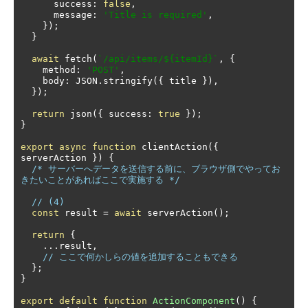
      success
:
false
,
      message
:
'Title is required'
,
});
}
await
 fetch
(
`/api/items/${itemId}`
,
{
    method
:
'POST'
,
    body
:
 JSON
.
stringify
({
 title 
}),
});
return
 json
({
 success
:
true
});
}
export
async
function
 clientAction
({
serverAction 
})
{
/* サーバーへデータを送信する前に、ブラウザ側でやってお
きたいことがあればここで実施する */
// (4)
const
 result 
=
await
 serverAction
();
return
{
...
result
,
// ここで何かしらの値を追加することもできる
};
}
export
default
function
ActionComponent
()
{