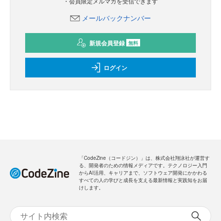
・会員限定メルマガを受信できます
メールバックナンバー
新規会員登録
無料
ログイン
「CodeZine（コードジン）」は、株式会社翔泳社が運営す
る、開発者のための情報メディアです。テクノロジー入門
からAI活用、キャリアまで、ソフトウェア開発にかかわる
すべての人の学びと成長を支える最新情報と実践知をお届
けします。