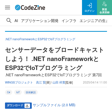
新規
ログイン
会員登録
AI
アプリケーション開発
インフラ
エンジニアの生き
.NET nanoFrameworkとESP32でIoTプログラミング
センサーデータをブロードキャスト
しよう！ .NET nanoFrameworkと
ESP32でIoTプログラミング
.NET nanoFrameworkとESP32でIoTプログラミング 第7回
WINGSプロジェクト 高江 賢
[著] /
山田 祥寛
[監修]
2025/04/14 11:00
C#
IoT
技術解説
サンプルファイル (2.0 MB)
ダウンロード