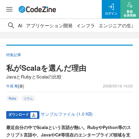
新規
ログイン
会員登録
AI
アプリケーション開発
インフラ
エンジニアの生き
特集記事
私がScalaを選んだ理由
JavaとRubyとScalaの比較
牛尾 剛
[著]
2008/05/16 14:00
Ruby
コラム
サンプルファイル (1.0 KB)
ダウンロード
最近自分の中でScalaという言語が熱い。RubyやPython等のス
クリプト言語や、JavaやC#等現在のエンタープライズ領域を支