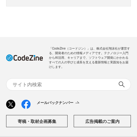
「CodeZine（コードジン）」は、株式会社翔泳社が運営す
る、開発者のための情報メディアです。テクノロジー入門
からAI活用、キャリアまで、ソフトウェア開発にかかわる
すべての人の学びと成長を支える最新情報と実践知をお届
けします。
メールバックナンバー
寄稿・取材企画募集
広告掲載のご案内