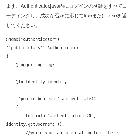
ます。Authenticator.java内にログインの検証をすべてコ
ーディングし、成功か否かに応じてtrueまたはfalseを返
してください。
@Name(
"authenticator"
''
public 
class
''
 Authenticator

{

    @Logger Log log;

    @In Identity identity;

''
public 
boolean
''
 authenticate()

    {

        log.info(
"authenticating #0"
, 
identity.getUsername());

//write your authentication logic here,