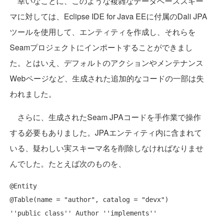
幸いなことに、このような複雑なデータベーススキー
マに対しては、Eclipse IDE for Java EEに付属のDali JPA
ツールを使用して、エンティティを作成し、それらを
Seamプロジェクトにインポートすることができまし
た。とはいえ、デフォルトのアクションやメンテナンス
Webページなど、生成された追加的なコードの一部は失
われました。
さらに、生成されたSeam JPAコードを手作業で操作
する必要もありました。JPAエンティティ内に含まれて
いる、疑わしい実スキーマ名を削除しなければなりませ
んでした。たとえば次のものを、
@Entity

@Table(name = 
"author"
, catalog = 
"devx"
''
public 
class
''
 Author 
''
implements
''