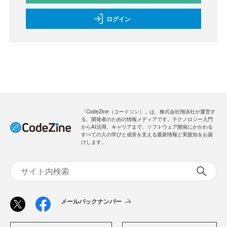
ログイン
「CodeZine（コードジン）」は、株式会社翔泳社が運営す
る、開発者のための情報メディアです。テクノロジー入門
からAI活用、キャリアまで、ソフトウェア開発にかかわる
すべての人の学びと成長を支える最新情報と実践知をお届
けします。
メールバックナンバー