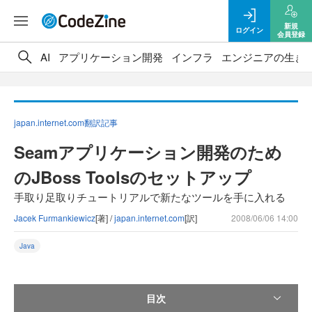
新規
ログイン
会員登録
AI
アプリケーション開発
インフラ
エンジニアの生き
japan.internet.com翻訳記事
Seamアプリケーション開発のため
のJBoss Toolsのセットアップ
手取り足取りチュートリアルで新たなツールを手に入れる
Jacek Furmankiewicz
[著] /
japan.internet.com
[訳]
2008/06/06 14:00
Java
目次