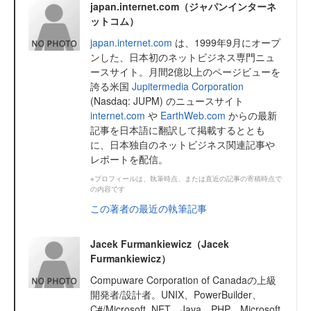
japan.internet.com（ジャパンインターネ
ットコム）
japan.internet.com
は、1999年9月にオープ
ンした、日本初のネットビジネス専門ニュ
ースサイト。月間2億以上のページビューを
誇る米国
Jupitermedia Corporation
(Nasdaq: JUPM) のニュースサイト
internet.com
や
EarthWeb.com
からの最新
記事を日本語に翻訳して掲載するととも
に、日本独自のネットビジネス関連記事や
レポートを配信。
※プロフィールは、執筆時点、または直近の記事の寄稿時点で
の内容です
この著者の最近の執筆記事
Jacek Furmankiewicz（Jacek
Furmankiewicz）
Compuware Corporation of Canadaの上級
開発者/設計者。UNIX、PowerBuilder、
C#/Microsoft .NET、Java、PHP、Microsoft