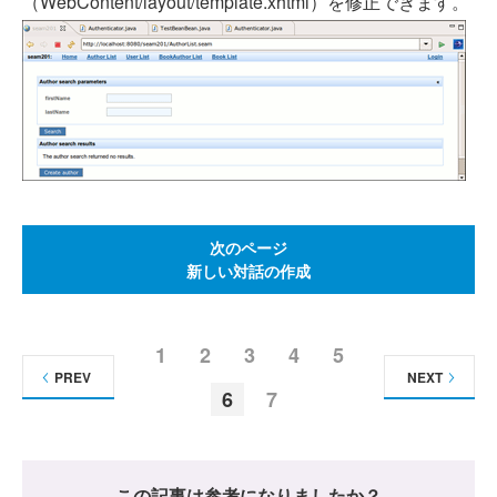
（WebContent/layout/template.xhtml）を修正できます。
次のページ
新しい対話の作成
1
2
3
4
5
PREV
NEXT
6
7
この記事は参考になりましたか？