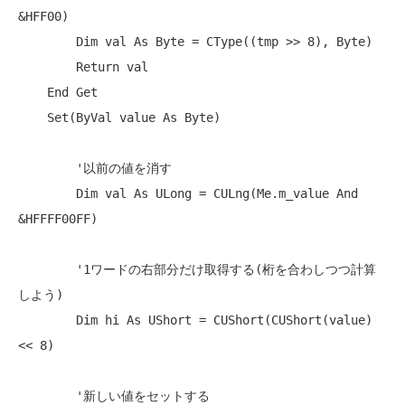
&HFF00)

Dim
 val 
As
Byte
 = 
CType
((tmp >> 8), 
Byte
)

Return
 val

End
Get
Set
(
ByVal
 value 
As
Byte
)

'以前の値を消す
Dim
 val 
As
 ULong = CULng(
Me
.m_value 
And
&HFFFF00FF)

'1ワードの右部分だけ取得する(桁を合わしつつ計算
しよう)
Dim
 hi 
As
 UShort = CUShort(CUShort(value) 
<< 8)

'新しい値をセットする