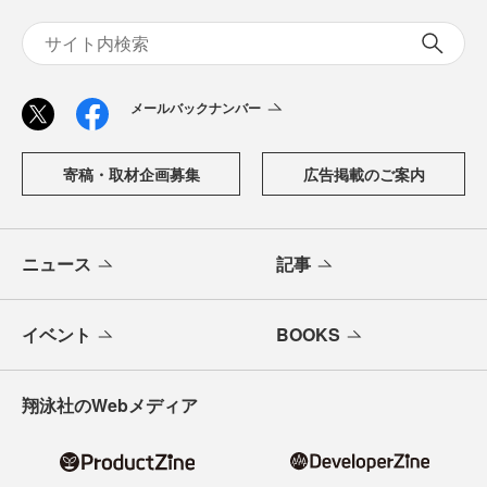
「CodeZine（コードジン）」は、株式会社翔泳社が運営す
る、開発者のための情報メディアです。テクノロジー入門
からAI活用、キャリアまで、ソフトウェア開発にかかわる
すべての人の学びと成長を支える最新情報と実践知をお届
けします。
メールバックナンバー
寄稿・取材企画募集
広告掲載のご案内
ニュース
記事