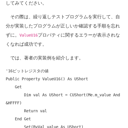
してみてください。
その際は、繰り返しテストプログラムを実行して、自
分が実装したプログラムが正しいか確認する手順を忘れ
ずに。
プロパティに関するエラーが表示されな
ValueU16
くなれば成功です。
では、著者の実装例を紹介します。
'16ビットレジスタの値
Public
Property
 ValueU16() 
As
 UShort

Get
Dim
 val 
As
 UShort = CUShort(
Me
.m_value 
And
&HFFFF)

Return
 val

End
Get
Set
(
ByVal
 value 
As
 UShort)
