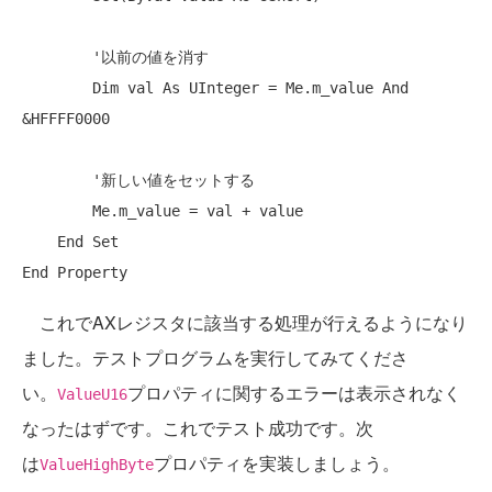
'以前の値を消す
Dim
 val 
As
 UInteger = 
Me
.m_value 
And
&HFFFF0000

'新しい値をセットする
Me
.m_value = val + value

End
Set
End
Property
これでAXレジスタに該当する処理が行えるようになり
ました。テストプログラムを実行してみてくださ
い。
プロパティに関するエラーは表示されなく
ValueU16
なったはずです。これでテスト成功です。次
は
プロパティを実装しましょう。
ValueHighByte