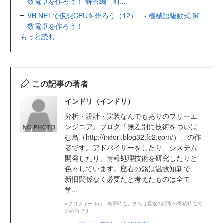
数電卓を作ろう！ 解答編（前...
VB.NETで仮想CPUを作ろう（12） - 機械語駆動式 関
数電卓を作ろう！
もっと読む
この記事の著者
インドリ（インドリ）
分析・設計・実装なんでもありのフリーエ
ンジニア。ブログ「無差別に技術をついば
む鳥（http://indori.blog32.fc2.com/）」の作
者です。アドバイザーをしたり、システム
開発したり、情報処理技術を研究したりと
色々しています。座右の銘は温故知新で、
新旧関係なく必要だと考えたものは全て
学...
※プロフィールは、執筆時点、または直近の記事の寄稿時点で
の内容です