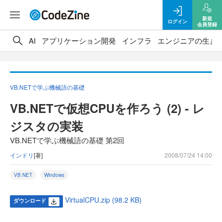
新規
ログイン
会員登録
AI
アプリケーション開発
インフラ
エンジニアの生き
VB.NETで学ぶ機械語の基礎
VB.NETで仮想CPUを作ろう (2) - レ
ジスタの実装
VB.NETで学ぶ機械語の基礎 第2回
インドリ
[著]
2008/07/24 14:00
VB.NET
Windows
VirtualCPU.zip (98.2 KB)
ダウンロード