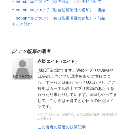
net-snmpについて（v3の設定、パッチについて）
net-snmpについて（独自監視項目の追加） - 後編
net-snmpについて（独自監視項目の追加） - 前編
もっと読む
この記事の著者
赤松 エイト（エイト）
(株)DTSに勤てます。WebアプリやJavaや
LL等の上位アプリ環境を密かに憧れつつ
も、ず～っとLinuxとかHP-UXばかり、ここ
数年はカーネル以上アプリ未満のあたりを
行ったり来たりしています。
mixi
もやってま
して、こちらは子育てとか日々の日記メイ
ンです。
※プロフィールは、執筆時点、または直近の記事の寄稿時点で
の内容です
この著者の最近の執筆記事