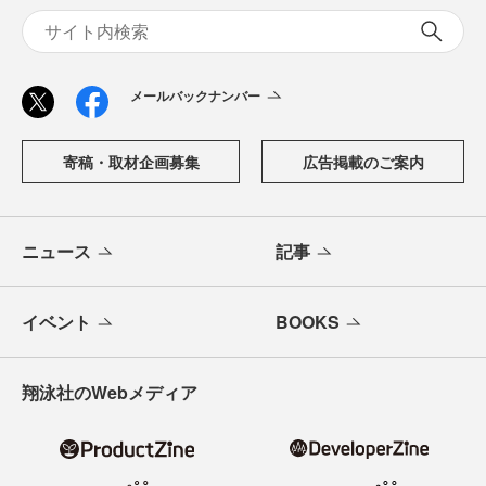
「CodeZine（コードジン）」は、株式会社翔泳社が運営す
る、開発者のための情報メディアです。テクノロジー入門
からAI活用、キャリアまで、ソフトウェア開発にかかわる
すべての人の学びと成長を支える最新情報と実践知をお届
けします。
メールバックナンバー
寄稿・取材企画募集
広告掲載のご案内
ニュース
記事