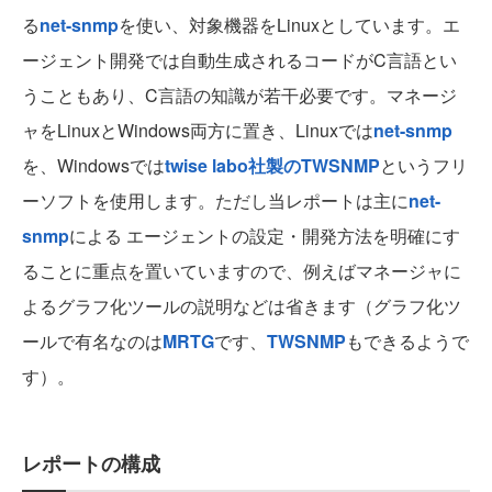
る
net-snmp
を使い、対象機器をLinuxとしています。エ
ージェント開発では自動生成されるコードがC言語とい
うこともあり、C言語の知識が若干必要です。マネージ
ャをLinuxとWindows両方に置き、Linuxでは
net-snmp
を、Windowsでは
twise labo社製のTWSNMP
というフリ
ーソフトを使用します。ただし当レポートは主に
net-
snmp
による エージェントの設定・開発方法を明確にす
ることに重点を置いていますので、例えばマネージャに
よるグラフ化ツールの説明などは省きます（グラフ化ツ
ールで有名なのは
MRTG
です、
TWSNMP
もできるようで
す）。
レポートの構成