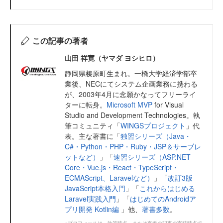
この記事の著者
山田 祥寛（ヤマダ ヨシヒロ）
静岡県榛原町生まれ。一橋大学経済学部卒
業後、NECにてシステム企画業務に携わる
が、2003年4月に念願かなってフリーライ
ターに転身。
Microsoft MVP
for Visual
Studio and Development Technologies。執
筆コミュニティ「
WINGSプロジェクト
」代
表。主な著書に「
独習シリーズ（Java・
C#・Python・PHP・Ruby・JSP＆サーブレ
ットなど）
」「
速習シリーズ（ASP.NET
Core・Vue.js・React・TypeScript・
ECMAScript、Laravelなど）
」「
改訂3版
JavaScript本格入門
」「
これからはじめる
Laravel実践入門
」「
はじめてのAndroidア
プリ開発 Kotlin編
」他、
著書多数
。
※プロフィールは、執筆時点、または直近の記事の寄稿時点で