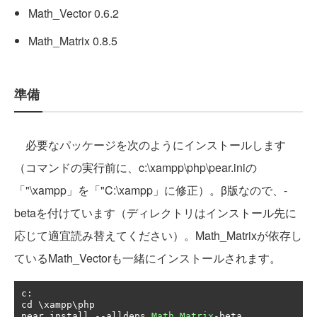
Math_Vector 0.6.2
Math_Matrix 0.8.5
準備
必要なパッケージを次のようにインストールします
（コマンドの実行前に、c:\xampp\php\pear.iniの
「"\xampp」を「"C:\xampp」に修正）。β版なので、-
betaを付けています（ディレクトリはインストール先に
応じて適宜読み替えてください）。Math_Matrixが依存し
ているMath_Vectorも一緒にインストールされます。
c
:
cd \xampp\php

pear install 
--
alldeps 
Math_Matrix
-
beta