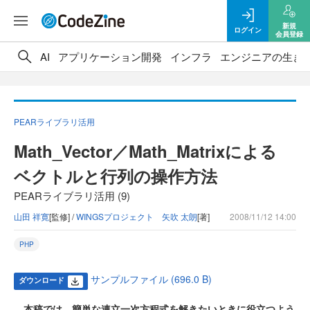
新規
ログイン
会員登録
AI
アプリケーション開発
インフラ
エンジニアの生き
PEARライブラリ活用
Math_Vector／Math_Matrixによる
ベクトルと行列の操作方法
PEARライブラリ活用 (9)
山田 祥寛
[監修] /
WINGSプロジェクト 矢吹 太朗
[著]
2008/11/12 14:00
PHP
サンプルファイル (696.0 B)
ダウンロード
本稿では、簡単な連立一次方程式を解きたいときに役立つよう