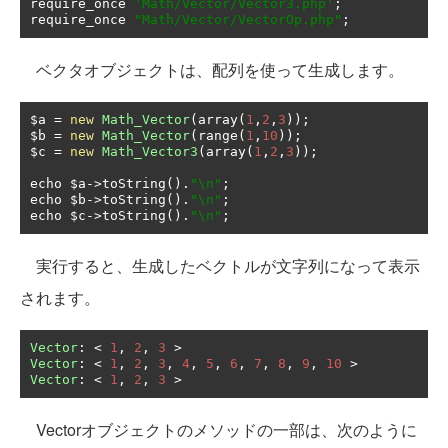
require_once 
'Math/Vector/Vector3.php'
;
require_once 
"Math/Vector/VectorOp.php"
;
ベクタオブジェクトは、配列を使って生成します。
$a 
=
new
Math_Vector
(
array
(
1
,
2
,
3
));
$b 
=
new
Math_Vector
(
range
(
1
,
10
));
$c 
=
new
Math_Vector3
(
array
(
1
,
2
,
3
));
echo $a
->
toString
().
"\n"
;
echo $b
->
toString
().
"\n"
;
echo $c
->
toString
().
"\n"
;
実行すると、生成したベクトルが文字列になって表示
されます。
Vector
:
<
1
,
2
,
3
>
Vector
:
<
1
,
2
,
3
,
4
,
5
,
6
,
7
,
8
,
9
,
10
>
Vector
:
<
1
,
2
,
3
>
Vectorオブジェクトのメソッドの一部は、次のように