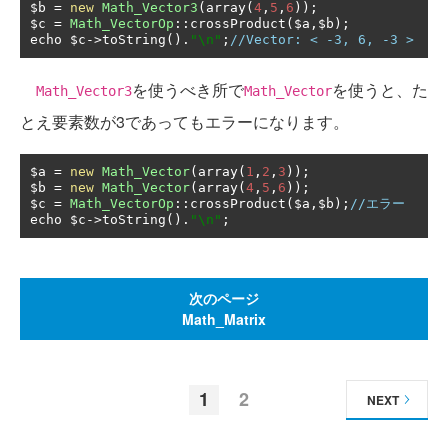
$b 
=
new
Math_Vector3
(
array
(
4
,
5
,
6
));
$c 
=
Math_VectorOp
::
crossProduct
(
$a
,
$b
);
echo $c
->
toString
().
"\n"
;
//Vector: < -3, 6, -3 >
を使うべき所で
を使うと、た
Math_Vector3
Math_Vector
とえ要素数が3であってもエラーになります。
$a 
=
new
Math_Vector
(
array
(
1
,
2
,
3
));
$b 
=
new
Math_Vector
(
array
(
4
,
5
,
6
));
$c 
=
Math_VectorOp
::
crossProduct
(
$a
,
$b
);
//エラー
echo $c
->
toString
().
"\n"
;
次のページ
Math_Matrix
1
2
NEXT