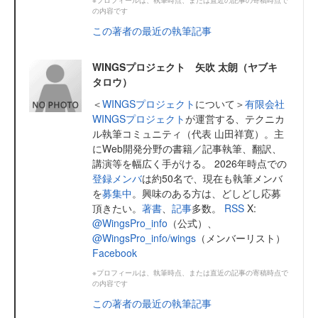
の内容です
この著者の最近の執筆記事
WINGSプロジェクト 矢吹 太朗（ヤブキ
タロウ）
＜
WINGSプロジェクト
について＞
有限会社
WINGSプロジェクト
が運営する、テクニカ
ル執筆コミュニティ（代表 山田祥寛）。主
にWeb開発分野の書籍／記事執筆、翻訳、
講演等を幅広く手がける。 2026年時点での
登録メンバ
は約50名で、現在も執筆メンバ
を
募集中
。興味のある方は、どしどし応募
頂きたい。
著書
、
記事
多数。
RSS
X:
@WingsPro_info
（公式）、
@WingsPro_info/wings
（メンバーリスト）
Facebook
※プロフィールは、執筆時点、または直近の記事の寄稿時点で
の内容です
この著者の最近の執筆記事