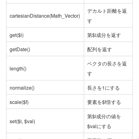
デカルト距離を返
cartesianDistance(Math_Vector)
す
get($i)
第$i成分を返す
getDate()
配列を返す
ベクタの長さを返
length()
す
normalize()
長さを1にする
scale($f)
要素を$f倍する
第$i成分の値を
set($i, $val)
$valにする