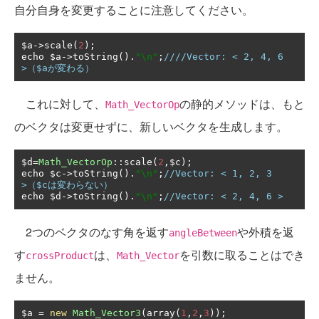
自分自身を変更することに注意してください。
$a
->
scale
(
2
);
echo $a
->
toString
().
"\n"
;
////Vector: < 2, 4, 6 
>（$aが変わる）
これに対して、
の静的メソッドは、もと
Math_VectorOp
のベクタは変更せずに、新しいベクタを生成します。
$d
=
Math_VectorOp
::
scale
(
2
,
$c
);
echo $c
->
toString
().
"\n"
;
//Vector: < 1, 2, 3 
>（$cは変わらない）
echo $d
->
toString
().
"\n"
;
//Vector: < 2, 4, 6 >
2つのベクタのなす角を返す
や外積を返
angleBetween
す
は、
を引数に取ることはでき
crossProduct
Math_Vector
ません。
$a 
=
new
Math_Vector3
(
array
(
1
,
2
,
3
));