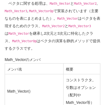
ベクタに関する処理は、
と
,
Math_Vector
Math_Vector2
,
で実装されています（主要
Math_Vector3
Math_VectorOp
なものを表にまとめました）。
はベクタを表
Math_Vector
現するためのクラス、
と
Math_Vector2
Math_Vector3
は
を継承し2次元と3次元に特化したクラ
Math_Vector
ス、
はベクタの演算を静的メソッドで提供
Math_VectorOp
するクラスです。
Math_Vectorのメンバ
メンバ名
概要
コンストラクタ。
引数はオプション
Math_Vector()
（配列や
Math_Vector等）