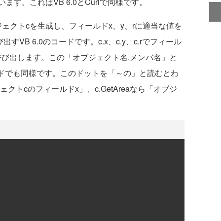
。これはVB 6.0とCurlで同様です。
ブジェクトcを生成し、フィールドx、y、rに適当な値を
すVB 6.0のコードです。c.x、c.y、c.rでフィール
ドを呼び出します。この「オブジェクト名.メンバ名」と
ードでも同様です。このドットを「～の」と読むとわ
クトcのフィールドx」、c.GetAreaなら「オブジ
）