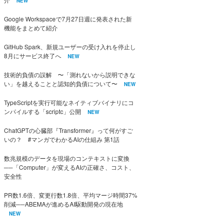
NEW
Google Workspaceで7月27日週に発表された新
機能をまとめて紹介
GitHub Spark、新規ユーザーの受け入れを停止し
8月にサービス終了へ
NEW
技術的負債の誤解 〜「測れないから説明できな
い」を越えることと認知的負債について〜
NEW
TypeScriptを実行可能なネイティブバイナリにコ
ンパイルする「scriptc」公開
NEW
ChatGPTの心臓部『Transformer』って何がすご
いの？ #マンガでわかるAIの仕組み 第1話
数兆規模のデータを現場のコンテキストに変換
──「Computer」が変えるAIの正確さ、コスト、
安全性
PR数1.6倍、変更行数1.8倍、平均マージ時間37%
削減──ABEMAが進めるAI駆動開発の現在地
NEW