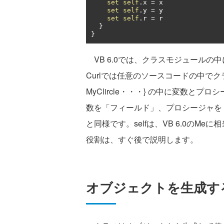
set
self
.
x 
=
 x

set
self
.
y 
=
 y

set
self
.
r 
=
 r

}
}
VB 6.0では、クラスモジュールの
Curlでは任意のソースコードの中でクラスを作
MyClircle・・・} の中に変数
数を「フィールド」、プロシージャを「メ
と同様です。selfは、VB 6.0の
役割は、すぐ後で説明します。
オブジェクトを生成す