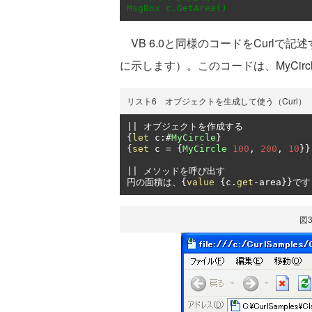
MsgBox c.GetArea()
VB 6.0と同様のコードをCurlで
に示します）。このコードは、MyCir
リスト6 オブジェクトを生成して使う（Curl）
||
オブジェクトを作成する
{
let
 c
:#
MyCircle
}
{
set
 c 
=
{
MyCircle
100
,
200
,
10
}}
||
メソッドを呼び出す
円の面積は、{
value
{
c
.
get
-
area
}}です
図