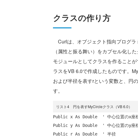
クラスの作り方
Curlは、オブジェクト指向プログ
（属性と振る舞い）をカプセル化したク
モジュールとしてクラスを作ることができ
ラスをVB 6.0で作成したものです。M
および半径を表すrという変数と、円の面
す。
リスト4 円を表すMyCircleクラス（VB 6.0）
Public
 x 
As
Double
' 中心位置のx座
Public
 y 
As
Double
' 中心位置のy座
Public
 r 
As
Double
' 半径