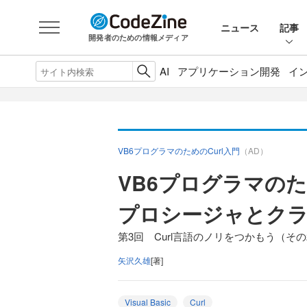
ニュース
記事
開発者のための情報メディア
AI
アプリケーション開発
イ
VB6プログラマのためのCurl入門
（AD）
VB6プログラマのた
プロシージャとク
第3回 Curl言語のノリをつかもう（その
矢沢久雄
[著]
Visual Basic
Curl