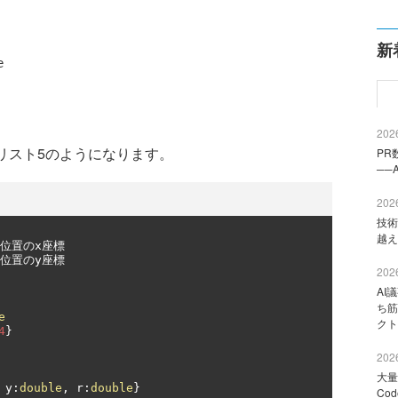
新


2026
リスト5のようになります。
PR
──
2026
技術
越え
位置の
x
座標
位置の
y
座標
2026
AI
ち筋
e
クト
4
}
2026
大量
 y
:
double
,
 r
:
double
}
Co