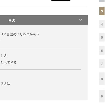
3
目次
4
らCurl言語のノリをつかもう
5
方
6
出し方
こともできる
7
8
する方法
9