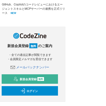
GitHub、Copilotのコードレビューにおけるエー
ジェントスキルとMCPサーバーの連携を正式リリ
ース
NEW
新規会員登録
のご案内
無料
・全ての過去記事が閲覧できます
・会員限定メルマガを受信できます
メールバックナンバー
新規会員登録
無料
ログイン