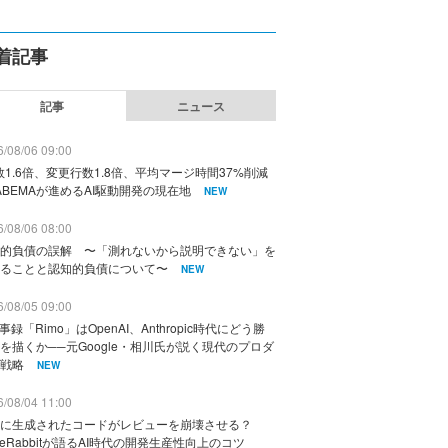
着記事
記事
ニュース
/08/06 09:00
数1.6倍、変更行数1.8倍、平均マージ時間37%削減
ABEMAが進めるAI駆動開発の現在地
NEW
/08/06 08:00
的負債の誤解 〜「測れないから説明できない」を
ることと認知的負債について〜
NEW
/08/05 09:00
議事録「Rimo」はOpenAI、Anthropic時代にどう勝
を描くか──元Google・相川氏が説く現代のプロダ
戦略
NEW
/08/04 11:00
に生成されたコードがレビューを崩壊させる？
deRabbitが語るAI時代の開発生産性向上のコツ