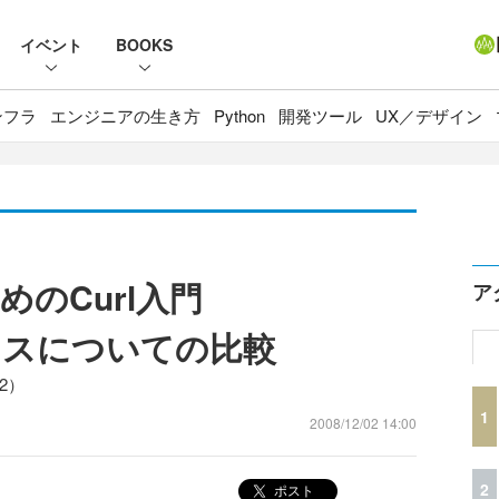
イベント
BOOKS
ンフラ
エンジニアの生き方
Python
開発ツール
UX／デザイン
めのCurl入門
ア
ラスについての比較
2）
1
2008/12/02 14:00
2
ポスト