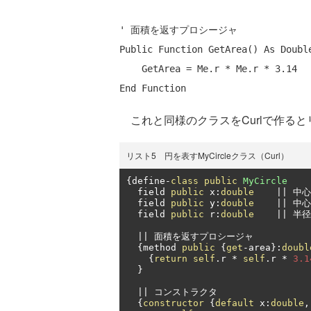
' 面積を返すプロシージャ
Public
Function
 GetArea() 
As
 Double
End
これと同様のクラスをCurlで作ると
リスト5 円を表すMyCircleクラス（Curl）
{
define
-
class
public
MyCircle
  field 
public
 x
:
double
||
中心
  field 
public
 y
:
double
||
中心
  field 
public
 r
:
double
||
半径
||
面積を返すプロシージャ
{
method 
public
{
get
-
area
}:
doubl
{
return
self
.
r 
*
self
.
r 
*
3.1
}
||
コンストラクタ
{
constructor
{
default
 x
:
double
,