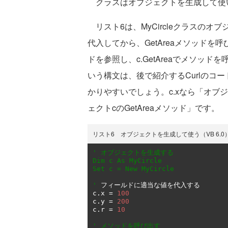
クラスはオブジェクトを生成して使います
リスト6は、MyCircleクラスのオ
代入してから、GetAreaメソッドを呼び出
ドを参照し、c.GetAreaでメソッ
いう構文は、後で紹介するCurlのコ
かりやすいでしょう。c.xなら「オブジェ
ェクトcのGetAreaメソッド」です。
リスト6 オブジェクトを生成して使う（VB 6.0
' オブジェクトを生成する
Dim
 c 
As
Set
 c = 
New
 MyCircle

'
フィールドに適当な値を代入する
c
.
x 
=
100
c
.
y 
=
200
c
.
r 
=
10
' メソッドを呼び出す