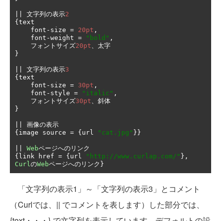
||
文字列の表示
2
{
text

    font
-
size 
=
20pt
,
    font
-
weight 
=
"bold"
,
フォントサイズ
20pt
、太字
}
||
文字列の表示
3
{
text

    font
-
size 
=
30pt
,
    font
-
style 
=
"italic"
,
フォントサイズ
30pt
、斜体
}
||
画像の表示
{
image source 
=
{
url 
"cat.jpg"
}}
||
Web
ページへのリンク
{
link href 
=
{
url 
"http://www.curlap.com/"
},
Curl
の
Web
ページへのリンク}
「文字列の表示1」～「文字列の表示3」とコメント
（Curlでは、|| でコメントを表します）した部分では、
{text・・・} で文字列を表示しています。デフォルトの設