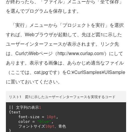
が終わったら、「ファイル」メニューから「全て保存」
を選んでプログラムを保存します。
「実行」メニューから「プロジェクトを実行」を選択
すれば、Webブラウザが起動して、先ほど図1に示した
ユーザーインターフェースが表示されます。リンク先
は、CurlのWebページ（http://www.curlap.com/）にして
あります。表示する画像は、あらかじめ適当なファイル
（ここでは、cat.jpgです）をC:¥CurlSamples¥UISample
に置いておいてください。
リスト1 図1に示したユーザーインターフェースを実現するコード
||
文字列の表示
1
{
text

    font
-
size 
=
10pt
,
    color 
=
"blue"
,
フォントサイズ
10pt
、青色
}