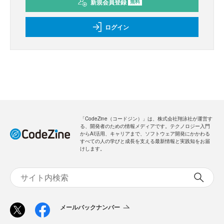
新規会員登録
無料
ログイン
「CodeZine（コードジン）」は、株式会社翔泳社が運営す
る、開発者のための情報メディアです。テクノロジー入門
からAI活用、キャリアまで、ソフトウェア開発にかかわる
すべての人の学びと成長を支える最新情報と実践知をお届
けします。
メールバックナンバー