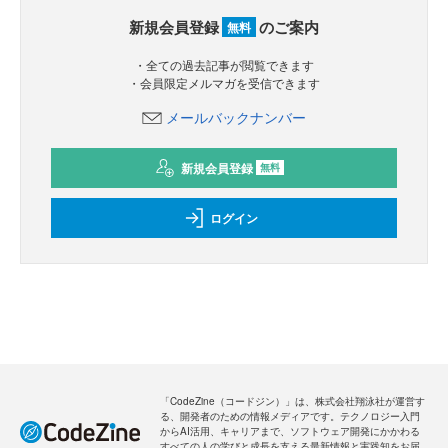
新規会員登録
のご案内
無料
・全ての過去記事が閲覧できます
・会員限定メルマガを受信できます
メールバックナンバー
新規会員登録
無料
ログイン
「CodeZine（コードジン）」は、株式会社翔泳社が運営す
る、開発者のための情報メディアです。テクノロジー入門
からAI活用、キャリアまで、ソフトウェア開発にかかわる
すべての人の学びと成長を支える最新情報と実践知をお届