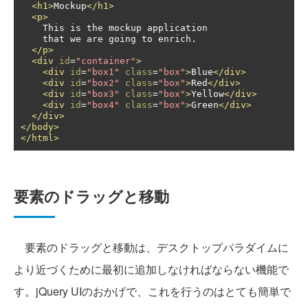
<h1>
Mockup
</h1>
<p>
    This is the mockup application 

    that we are going to enrich.

</p>
<div
id
=
"container"
>
<div
id
=
"box1"
class
=
"box"
>
Blue
</div>
<div
id
=
"box2"
class
=
"box"
>
Red
</div>
<div
id
=
"box3"
class
=
"box"
>
Yellow
</div>
<div
id
=
"box4"
class
=
"box"
>
Green
</div>
</div>
</body>
</html>
要素のドラッグと移動
要素のドラッグと移動は、デスクトップパラダイムに
より近づくために最初に追加しなければならない機能で
す。jQuery UIのおかげで、これを行うのはとても簡単で