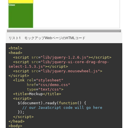
リスト1 モックアップWebページのHTMLコード
<html>
<head>
<script
src
=
"lib/jquery-1.2.6.js"
></script>
<script
src
=
"lib/jquery-ui-core-drag-drop-
select-1.5.3.js"
></script>
<script
src
=
"lib/jquery.mousewheel.js"
>
</script>
<link
rel
=
"stylesheet"
href
=
"css/demo.css"
type
=
"text/css"
>
<title>
Mockup
</title>
<script>
    $
(
document
).
ready
(
function
()
{
// our JavaScript code will go here
});
</script>
</head>
<body>