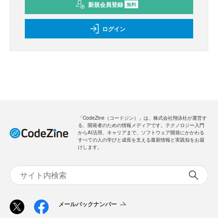
新規会員登録
無料
ログイン
「CodeZine（コードジン）」は、株式会社翔泳社が運営す
る、開発者のための情報メディアです。テクノロジー入門
からAI活用、キャリアまで、ソフトウェア開発にかかわる
すべての人の学びと成長を支える最新情報と実践知をお届
けします。
メールバックナンバー