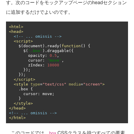
す。次のコードをモックアップページのheadセクション
に追加するだけでよいのです。
<html>
<head>
<!-- ... omissis -->
<script>
    $
(
document
).
ready
(
function
()
{
      $
(
'.box'
).
draggable
({
        opacity
:
0.5
,
        cursor
:
'move'
,
        zIndex
:
10000
});
});
</script>
<style
type
=
"text/css"
media
=
"screen"
>
.
box 
{
      cursor
:
 move
;
}
</style>
</head>
<!-- ... omissis -->
</html>
このコードでは、
CSSクラスを持つすべての要素
box