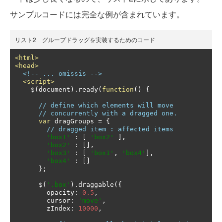
サンプルコードには完全な例が含まれています。
リスト2 グループドラッグを実装するためのコード
<html>
<head>
<!-- ... omissis -->
<script>
    $
(
document
).
ready
(
function
()
{
// define which elements will move 
// concurrently with a dragged one.
var
 dragGroups 
=
{
// dragged item : affected items
'box1'
:
[
'box2'
],
'box2'
:
[],
'box3'
:
[
'box1'
,
'box4'
],
'box4'
:
[]
};
      $
(
'.box'
).
draggable
({
        opacity
:
0.5
,
        cursor
:
'move'
,
        zIndex
:
10000
,