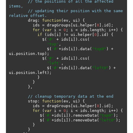
// the positions of all the affected 
items, 
// updating their position with the same 
relative offset.
        drag
:
function
(
ev
,
 ui
)
{
          ids 
=
 dragGroups
[
ui
.
helper
[
0
].
id
];
for
(
var
 i 
=
0
;
 i 
<
 ids
.
length
;
 i
++)
{
if
(
ids
[
i
]
!=
 ui
.
helper
[
0
].
id
)
{
              $
(
'#'
+
 ids
[
i
]).
css
(
'top'
,
                $
(
'#'
+
ids
[
i
]).
data
(
"top0"
)
+
ui
.
position
.
top
);
              $
(
'#'
+
 ids
[
i
]).
css
(
'left'
,
                $
(
'#'
+
ids
[
i
]).
data
(
"left0"
)
+
ui
.
position
.
left
);
}
}
},
// cleanup temporary data at the end
        stop
:
function
(
ev
,
 ui
)
{
          ids 
=
 dragGroups
[
ui
.
helper
[
0
].
id
];
for
(
var
 i 
=
0
;
 i 
<
 ids
.
length
;
 i
++)
{
             $
(
'#'
+
ids
[
i
]).
removeData
(
"top0"
);
             $
(
'#'
+
ids
[
i
]).
removeData
(
"left0"
);
}
}