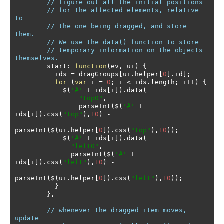
// figure out all the initial positions 
// for the affected elements, relative 
to 
// the one being dragged, and store 
them.
// We use the data() function to store 
// temporary information on the objects 
themselves.
        start
:
function
(
ev
,
 ui
)
{
          ids 
=
 dragGroups
[
ui
.
helper
[
0
].
id
];
for
(
var
 i 
=
0
;
 i 
<
 ids
.
length
;
 i
++)
{
            $
(
'#'
+
 ids
[
i
]).
data
(
"top0"
,
                parseInt
(
$
(
'#'
+
ids
[
i
]).
css
(
"top"
),
10
)
-
parseInt
(
$
(
ui
.
helper
[
0
]).
css
(
"top"
),
10
));
            $
(
'#'
+
 ids
[
i
]).
data
(
"left0"
,
              parseInt
(
$
(
'#'
+
ids
[
i
]).
css
(
"left"
),
10
)
-
parseInt
(
$
(
ui
.
helper
[
0
]).
css
(
"left"
),
10
));
}
},
// whenever the dragged item moves, 
update 