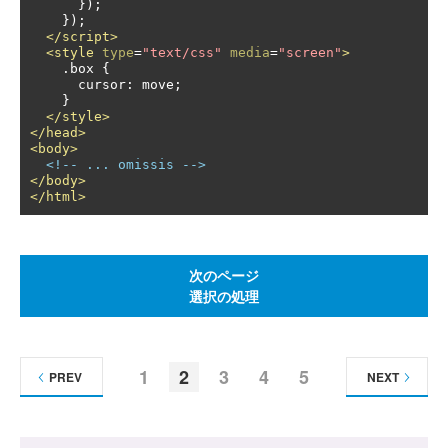
});
});
</script>
<style
type
=
"text/css"
media
=
"screen"
>
.
box 
{
      cursor
:
 move
;
}
</style>
</head>
<body>
<!-- ... omissis -->
</body>
</html>
次のページ
選択の処理
1
2
3
4
5
PREV
NEXT