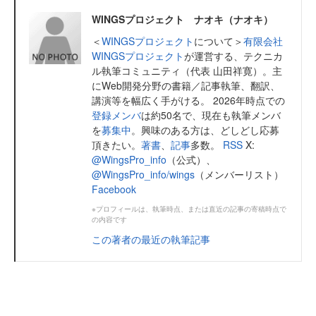
WINGSプロジェクト ナオキ（ナオキ）
＜
WINGSプロジェクト
について＞
有限会社
WINGSプロジェクト
が運営する、テクニカ
ル執筆コミュニティ（代表 山田祥寛）。主
にWeb開発分野の書籍／記事執筆、翻訳、
講演等を幅広く手がける。 2026年時点での
登録メンバ
は約50名で、現在も執筆メンバ
を
募集中
。興味のある方は、どしどし応募
頂きたい。
著書
、
記事
多数。
RSS
X:
@WingsPro_info
（公式）、
@WingsPro_info/wings
（メンバーリスト）
Facebook
※プロフィールは、執筆時点、または直近の記事の寄稿時点で
の内容です
この著者の最近の執筆記事