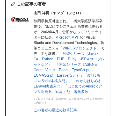
この記事の著者
山田 祥寛（ヤマダ ヨシヒロ）
静岡県榛原町生まれ。一橋大学経済学部卒
業後、NECにてシステム企画業務に携わる
が、2003年4月に念願かなってフリーライ
ターに転身。
Microsoft MVP
for Visual
Studio and Development Technologies。執
筆コミュニティ「
WINGSプロジェクト
」代
表。主な著書に「
独習シリーズ（Java・
C#・Python・PHP・Ruby・JSP＆サーブレ
ットなど）
」「
速習シリーズ（ASP.NET
Core・Vue.js・React・TypeScript・
ECMAScript、Laravelなど）
」「
改訂3版
JavaScript本格入門
」「
これからはじめる
Laravel実践入門
」「
はじめてのAndroidア
プリ開発 Kotlin編
」他、
著書多数
。
※プロフィールは、執筆時点、または直近の記事の寄稿時点で
の内容です
この著者の最近の執筆記事