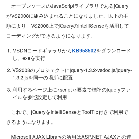
オープンソースのJavaScriptライブラリであるjQuery
がVS2008に組み込まれることになりました。以下の手
順により、VS2008上でjQueryのIntelliSenseを活用して
コーディングができるようになります。
MSDNコードギャラリから
KB958502
をダウンロード
し、exeを実行
VS2008のプロジェクトにjquery-1.3.2-vsdoc.js/jquery-
1.3.2.jsを同一の場所に配置
利用するページ上に<script />要素で標準のjqueryファ
イルを参照設定して利用
これで、jQueryをIntelliSenseとToolTip付きで利用で
きるようになります。
Microsoft AJAX Libraryの活用はASP.NET AJAXとの連