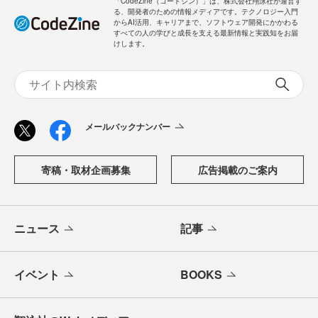
「CodeZine（コードジン）」は、株式会社翔泳社が運営す
る、開発者のための情報メディアです。テクノロジー入門
からAI活用、キャリアまで、ソフトウェア開発にかかわる
すべての人の学びと成長を支える最新情報と実践知をお届
けします。
メールバックナンバー
寄稿・取材企画募集
広告掲載のご案内
ニュース
記事
イベント
BOOKS