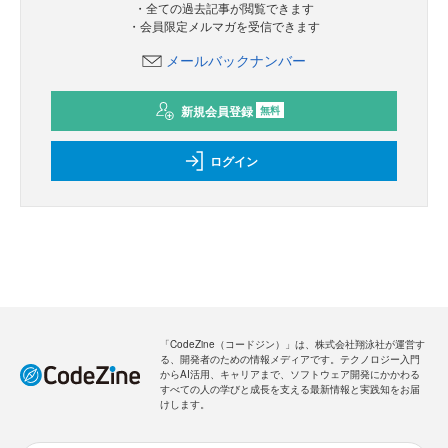
・全ての過去記事が閲覧できます
・会員限定メルマガを受信できます
メールバックナンバー
新規会員登録
無料
ログイン
「CodeZine（コードジン）」は、株式会社翔泳社が運営す
る、開発者のための情報メディアです。テクノロジー入門
からAI活用、キャリアまで、ソフトウェア開発にかかわる
すべての人の学びと成長を支える最新情報と実践知をお届
けします。