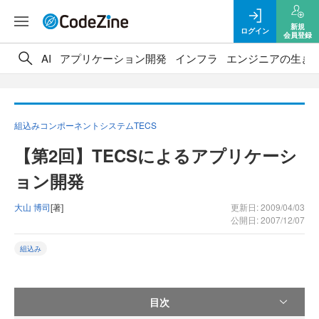
新規
ログイン
会員登録
AI
アプリケーション開発
インフラ
エンジニアの生き
組込みコンポーネントシステムTECS
【第2回】TECSによるアプリケーシ
ョン開発
大山 博司
[著]
更新日: 2009/04/03
公開日: 2007/12/07
組込み
目次