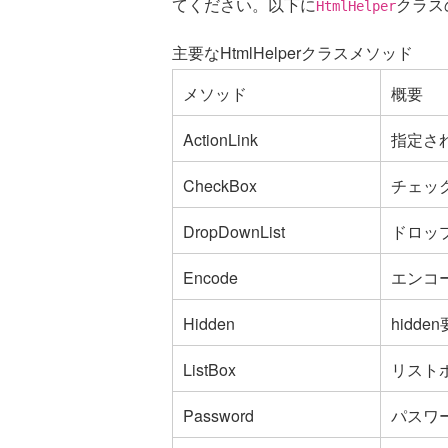
てください。以下に
クラス
HtmlHelper
主要なHtmlHelperクラスメソッド
メソッド
概要
ActionLink
指定され
CheckBox
チェッ
DropDownList
ドロッ
Encode
エンコ
Hidden
hidd
ListBox
リスト
Password
パスワ