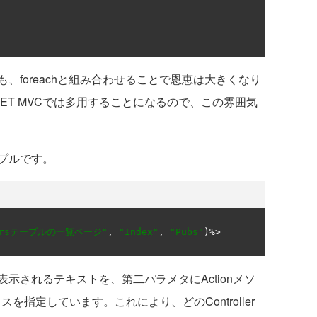
foreachと組み合わせることで恩恵は大きくなり
P.NET MVCでは多用することになるので、この雰囲気
プルです。
hersテーブルの一覧ページ"
,
"Index"
,
"Pubs"
)
されるテキストを、第二パラメタにActionメソ
ラスを指定しています。これにより、どのController