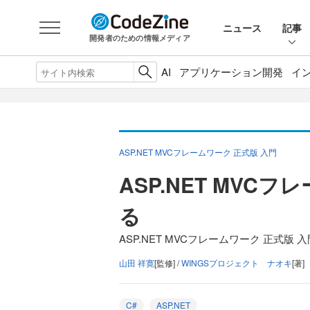
ニュース
記事
開発者のための情報メディア
AI
アプリケーション開発
イ
ASP.NET MVCフレームワーク 正式版 入門
ASP.NET MV
る
ASP.NET MVCフレームワーク 正式版 
山田 祥寛
[監修] /
WINGSプロジェクト ナオキ
[著]
C#
ASP.NET