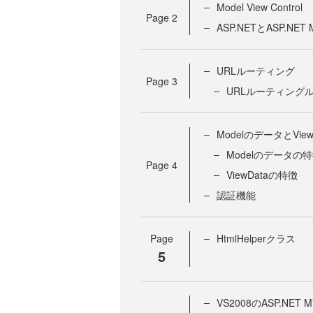
Model View Control
Page
2
ASP.NETとASP.NE
URLルーティング
Page
3
URLルーティング
ModelのデータとVie
Modelのデータの
Page
4
ViewDataの特徴
認証機能
Page
HtmlHelperクラス
5
VS2008のASP.NE