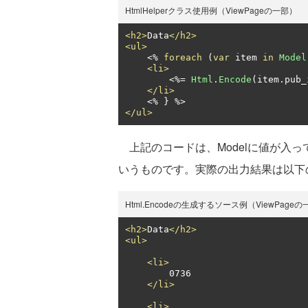
HtmlHelperクラス使用例（ViewPageの一部）
<h2>
Data
</h2>
<ul>
<%
foreach
(
var
 item 
in
Model
<li>
<%=
Html
.
Encode
(
item
.
pub_
</li>
<%
}
</ul>
上記のコードは、Modelに値が入って
いうものです。実際の出力結果は以下
Html.Encodeの生成するソース例（ViewPage
<h2>
Data
</h2>
<ul>
<li>
        0736

</li>
<li>