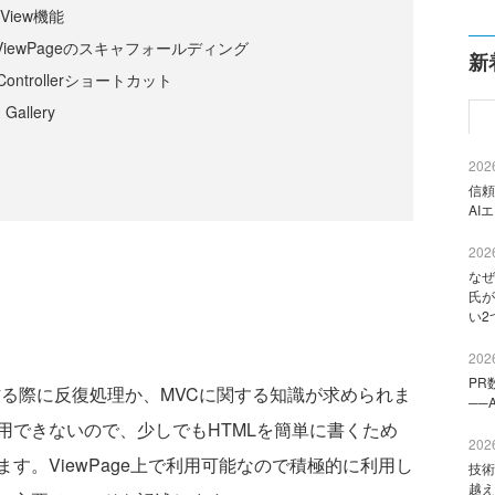
d View機能
スとViewPageのスキャフォールディング
新
o Controllerショートカット
Gallery
2026
信頼
AI
2026
なぜ
氏が
い2
2026
PR
geを作る際に反復処理か、MVCに関する知識が求められま
──
用できないので、少しでもHTMLを簡単に書くため
2026
す。ViewPage上で利用可能なので積極的に利用し
技術
越え