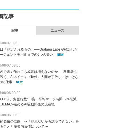
着記事
記事
ニュース
/08/07 09:00
は「測定されるもの」──Grafana Labsが検証した
エージェント実用化までの6つの疑い
NEW
/08/07 08:00
AIで速く作れても成果は増えないのか──及川卓也
説く、AIネイティブ時代に人間が手放してはいけな
つの仕事
NEW
/08/06 09:00
数1.6倍、変更行数1.8倍、平均マージ時間37%削減
ABEMAが進めるAI駆動開発の現在地
/08/06 08:00
的負債の誤解 〜「測れないから説明できない」を
ることと認知的負債について〜