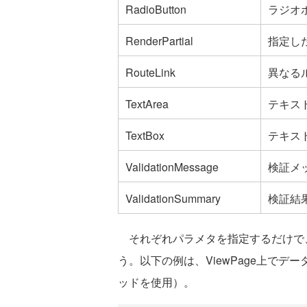
RadioButton
ラジオ
RenderPartial
指定し
RouteLink
異なる
TextArea
テキス
TextBox
テキス
ValidationMessage
検証メ
ValidationSummary
検証結
それぞれパラメタを指定するだけで、
う。以下の例は、ViewPage上で
ッドを使用）。