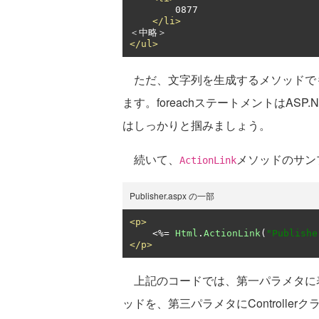
        0877

</li>
</ul>
ただ、文字列を生成するメソッドでも、
ます。foreachステートメントはAS
はしっかりと掴みましょう。
続いて、
メソッドのサン
ActionLink
Publisher.aspx の一部
<p>
<%=
Html
.
ActionLink
(
"Publis
</p>
上記のコードでは、第一パラメタに表示
ッドを、第三パラメタにControllerク