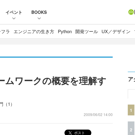
イベント
BOOKS
ンフラ
エンジニアの生き方
Python
開発ツール
UX／デザイン
Cフレームワークの概要を理解す
ア
入門（1）
1
2009/06/02 14:00
2
ポスト