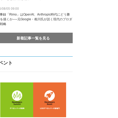
/08/05 09:00
議事録「Rimo」はOpenAI、Anthropic時代にどう勝
を描くか──元Google・相川氏が説く現代のプロダ
戦略
新着記事一覧を見る
ベント