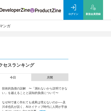
ログイン
新規
会員登録
マンガ
クセスランキング
今日
月間
技術的負債の誤解 〜「測れないから説明できな
い」を越えることと認知的負債について〜
なぜAIで速く作れても成果は増えないのか──及
川卓也氏が説く、AIネイティブ時代に人間が手放
してはいけない2つの仕事