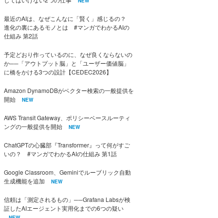
NEW
最近のAIは、なぜこんなに「賢く」感じるの？
進化の裏にあるモノとは #マンガでわかるAIの
仕組み 第2話
予定どおり作っているのに、なぜ良くならないの
か──「アウトプット脳」と「ユーザー価値脳」
に橋をかける3つの設計【CEDEC2026】
Amazon DynamoDBがベクター検索の一般提供を
開始
NEW
AWS Transit Gateway、ポリシーベースルーティ
ングの一般提供を開始
NEW
ChatGPTの心臓部『Transformer』って何がすご
いの？ #マンガでわかるAIの仕組み 第1話
Google Classroom、Geminiでルーブリック自動
生成機能を追加
NEW
信頼は「測定されるもの」──Grafana Labsが検
証したAIエージェント実用化までの6つの疑い
NEW