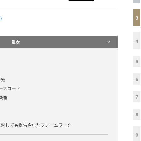
3
)
4
目次
5
6
手先
のソースコード
7
つ機能
8
に対しても提供されたフレームワーク
9