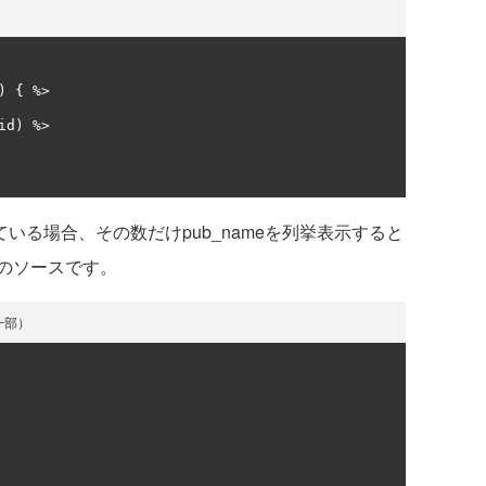
)
{
 %>

id
)
 %>

いる場合、その数だけpub_nameを列挙表示すると
のソースです。
の一部）