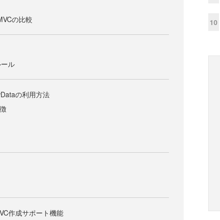
T MVCの比較
10
ルール
wDataの利用方法
特徴
T MVC作成サポート機能