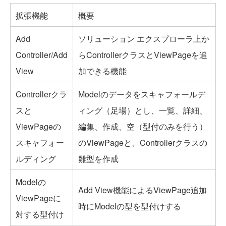
拡張機能
概要
Add
ソリューション エクスプローラ上か
Controller/Add
らControllerクラスとViewPageを追
View
加できる機能
Controllerクラ
Modelのデータをスキャフォールデ
スと
ィング（足場）とし、一覧、詳細、
ViewPageの
編集、作成、空（型付のみを行う）
スキャフォー
のViewPageと、Controllerクラスの
ルディング
雛型を作成
Modelの
Add View機能によるViewPage追加
ViewPageに
時にModelの型を型付けする
対する型付け