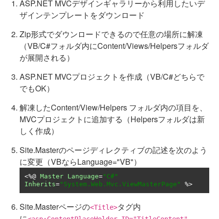
ASP.NET MVCデザインギャラリーから利用したいデ
ザインテンプレートをダウンロード
Zip形式でダウンロードできるので任意の場所に解凍
（VB/C#フォルダ内にContent/Views/Helpersフォルダ
が展開される）
ASP.NET MVCプロジェクトを作成（VB/C#どちらで
でもOK）
解凍したContent/View/Helpers フォルダ内の項目を、
MVCプロジェクトに追加する（Helpersフォルダは新
しく作成）
Site.Masterのページディレクティブの記述を次のよう
に変更（VBならLanguage="VB"）
<%@
Master
Language
=
"C#"
Inherits
=
"System.Web.Mvc.ViewMasterPage"
 %>
Site.Masterページの
タグ内
<Title>
に
<asp:ContentPlaceHolder ID="TitleContent"