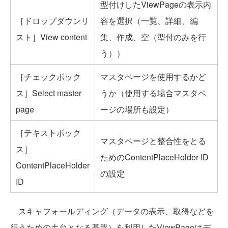
型付けしたViewPageの表示内
［ドロップダウンリ
容を選択（一覧、詳細、編
スト］View content
集、作成、空（型付のみを行
う））
［チェックボック
マスタページを使用するかど
ス］Select master
うか（使用する場合マスタペ
page
ージの場所も設定）
［テキストボック
マスタページと整合性をとる
ス］
ためのContentPlaceHolder ID
ContentPlaceHolder
の設定
ID
スキャフォールディング（データの表示、取得などを
行うための土台となる基盤）を利用したViewPageはデ