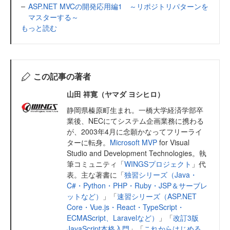
ASP.NET MVCの開発応用編1 ～リポジトリパターンを
マスターする～
もっと読む
この記事の著者
山田 祥寛（ヤマダ ヨシヒロ）
静岡県榛原町生まれ。一橋大学経済学部卒
業後、NECにてシステム企画業務に携わる
が、2003年4月に念願かなってフリーライ
ターに転身。
Microsoft MVP
for Visual
Studio and Development Technologies。執
筆コミュニティ「
WINGSプロジェクト
」代
表。主な著書に「
独習シリーズ（Java・
C#・Python・PHP・Ruby・JSP＆サーブレ
ットなど）
」「
速習シリーズ（ASP.NET
Core・Vue.js・React・TypeScript・
ECMAScript、Laravelなど）
」「
改訂3版
JavaScript本格入門
」「
これからはじめる