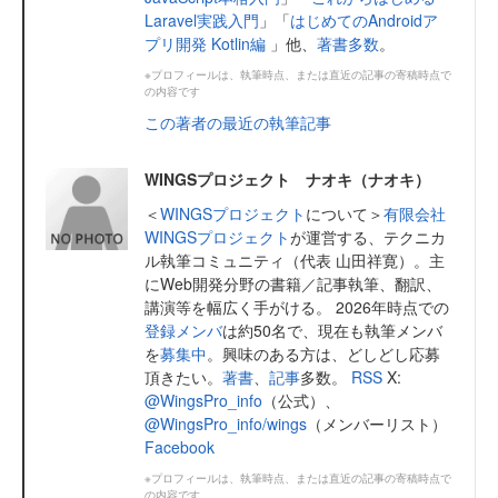
Laravel実践入門
」「
はじめてのAndroidア
プリ開発 Kotlin編
」他、
著書多数
。
※プロフィールは、執筆時点、または直近の記事の寄稿時点で
の内容です
この著者の最近の執筆記事
WINGSプロジェクト ナオキ（ナオキ）
＜
WINGSプロジェクト
について＞
有限会社
WINGSプロジェクト
が運営する、テクニカ
ル執筆コミュニティ（代表 山田祥寛）。主
にWeb開発分野の書籍／記事執筆、翻訳、
講演等を幅広く手がける。 2026年時点での
登録メンバ
は約50名で、現在も執筆メンバ
を
募集中
。興味のある方は、どしどし応募
頂きたい。
著書
、
記事
多数。
RSS
X:
@WingsPro_info
（公式）、
@WingsPro_info/wings
（メンバーリスト）
Facebook
※プロフィールは、執筆時点、または直近の記事の寄稿時点で
の内容です