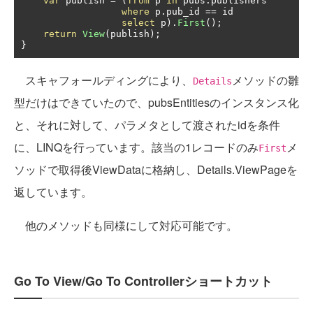
var
 publish 
=
(
from
 p 
in
 pubs
.
publishers

where
 p
.
pub_id 
==
 id

select
 p
).
First
();
return
View
(
publish
);
}
スキャフォールディングにより、
メソッドの雛
Details
型だけはできていたので、pubsEntitiesのインスタンス化
と、それに対して、パラメタとして渡されたidを条件
に、LINQを行っています。該当の1レコードのみ
メ
First
ソッドで取得後ViewDataに格納し、Details.ViewPageを
返しています。
他のメソッドも同様にして対応可能です。
Go To View/Go To Controllerショートカット