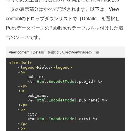
ータの表示部分はすべて記述されます。以下は、View
contentのドロップダウンリストで［Details］を選択し、
PubsデータベースのPublishersテーブルを型付けした場
合のソースです。
View content［Details］を選択した時のViewPageの一部
<fieldset>
<legend>
Fields
</legend>
<p>
        pub_id:

<%=
Html
.
Encode
(
Model
.
pub_id
)
 %>

</p>
<p>
        pub_name:

<%=
Html
.
Encode
(
Model
.
pub_name
)
 %>

</p>
<p>
        city:

<%=
Html
.
Encode
(
Model
.
city
)
 %>

</p>
<p>