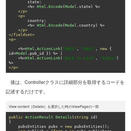
        state:

<%=
Html
.
Encode
(
Model
.
state
)
 %>

</p>
<p>
        country:

<%=
Html
.
Encode
(
Model
.
country
)
 %>

</p>
</fieldset>
<p>
<%=
Html
.
ActionLink
(
"Edit"
,
"Edit"
,
new
{
id
=
Model
.
pub_id 
})
 %> |

<%=
Html
.
ActionLink
(
"Back to List"
,
"Index"
)
</p>
後は、Controllerクラスに詳細部分を取得するコードを
記述するだけです。
View content［Details］を選択した時のViewPageの一部
public
ActionResult
Details
(
string
 id
)
{
    pubsEntities pubs 
=
new
 pubsEntities
();