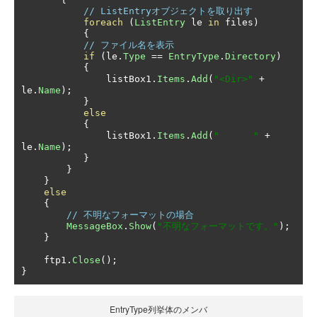
// ListEntryオブジェクトを取り出す
foreach
(
ListEntry
 le 
in
 files
)
{
// ファイル名を表示
if
(
le
.
Type
==
EntryType
.
Directory
)
{
               listBox1
.
Items
.
Add
(
"<Dir>"
+
le
.
Name
);
}
else
{
               listBox1
.
Items
.
Add
(
"      "
+
le
.
Name
);
}
}
}
else
{
// 不明なフォーマットの場合
MessageBox
.
Show
(
"不明なフォーマットです。"
);
}
    ftp1
.
Close
();
}
EntryType列挙体のメンバ