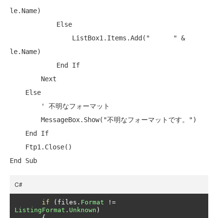
le.Name)

Else
                ListBox1.Items.Add(
"      "
 & 
le.Name)

End
If
Next
Else
' 不明なフォーマット
        MessageBox.Show(
"不明なフォーマットです。"
)

End
If
End
Sub
C#
if
(
files
.
Format
!=
ListingFormat
.
Unknown
)
{