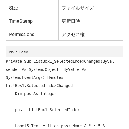
Size
ファイルサイズ
TimeStamp
更新日時
Permissions
アクセス権
Visual Basic
Private
Sub
 ListBox1_SelectedIndexChanged(
ByVal
sender 
As
 System.Object, 
ByVal
 e 
As
System.EventArgs) 
Handles
ListBox1.SelectedIndexChanged

Dim
 pos 
As
Integer
    pos = ListBox1.SelectedIndex

    Label5.Text = files(pos).Name & 
" : "
 & _
