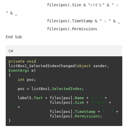
                  files(pos).Size & 
"バイト"
 & 
" : 
"
 & _

                  files(pos).TimeStamp & 
" : "
 & _

End
Sub
C#
private
void
listBox1_SelectedIndexChanged
(
object
 sender
,
EventArgs
 e
)
{
int
 pos
;
    pos 
=
 listBox1
.
SelectedIndex
;
    label5
.
Text
=
 files
[
pos
].
Name
+
" : "
+
                  files
[
pos
].
Size
+
"バイト"
+
" 
: "
+
                  files
[
pos
].
TimeStamp
+
" : "
+
                  files
[
pos
].
Permissions
;
}