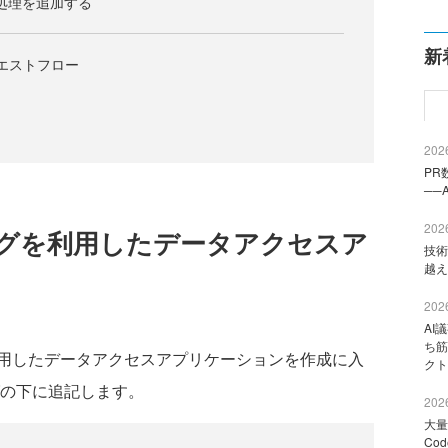
スに処理を追加する
新
リクエストフロー
2026
PR
──
2026
グを利用したデータアクセスア
技術
越え
2026
AI
ち筋
用したデータアクセスアプリケーションを作成に入
クト
グの下に追記します。
2026
大量
Co