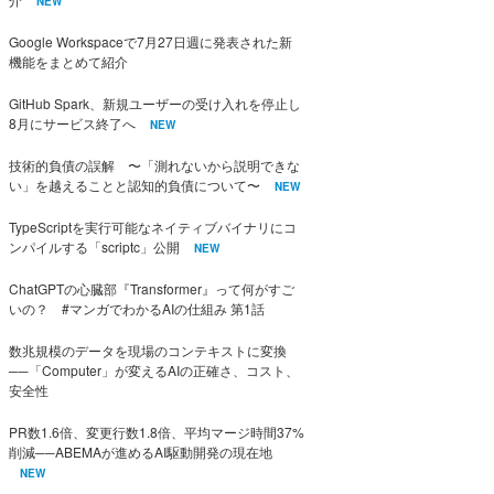
NEW
Google Workspaceで7月27日週に発表された新
機能をまとめて紹介
GitHub Spark、新規ユーザーの受け入れを停止し
8月にサービス終了へ
NEW
技術的負債の誤解 〜「測れないから説明できな
い」を越えることと認知的負債について〜
NEW
TypeScriptを実行可能なネイティブバイナリにコ
ンパイルする「scriptc」公開
NEW
ChatGPTの心臓部『Transformer』って何がすご
いの？ #マンガでわかるAIの仕組み 第1話
数兆規模のデータを現場のコンテキストに変換
──「Computer」が変えるAIの正確さ、コスト、
安全性
PR数1.6倍、変更行数1.8倍、平均マージ時間37%
削減──ABEMAが進めるAI駆動開発の現在地
NEW