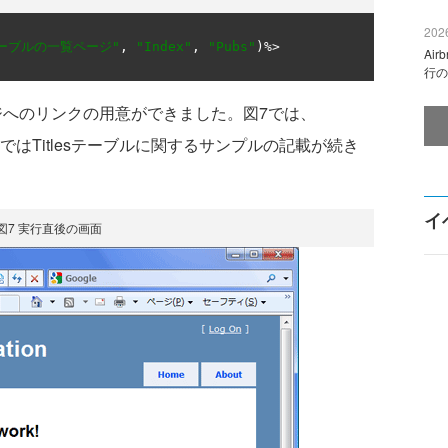
2026
sテーブルの一覧ページ"
,
"Index"
,
"Pubs"
)
Ai
行の
ージへのリンクの用意ができました。図7では、
以降ではTitlesテーブルに関するサンプルの記載が続き
イ
図7 実行直後の画面