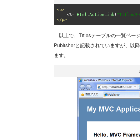
<p>
<%=
Html
.
ActionLink
(
"Title
</p>
以上で、Titlesテーブルの一覧ペ
Publisherと記載されていますが、
ます。