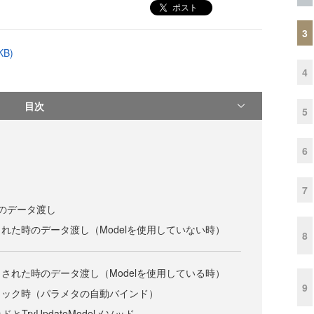
ポスト
3
B)
4
目次
5
6
7
erへのデータ渡し
れた時のデータ渡し（Modelを使用していない時）
8
された時のデータ渡し（Modelを使用している時）
9
リック時（パラメタの自動バインド）
ッドとTryUpdateModelメソッド