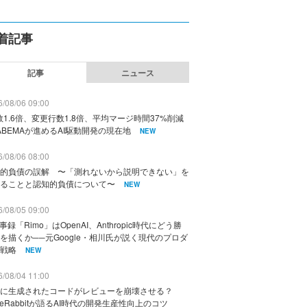
着記事
記事
ニュース
/08/06 09:00
数1.6倍、変更行数1.8倍、平均マージ時間37%削減
ABEMAが進めるAI駆動開発の現在地
NEW
/08/06 08:00
的負債の誤解 〜「測れないから説明できない」を
ることと認知的負債について〜
NEW
/08/05 09:00
議事録「Rimo」はOpenAI、Anthropic時代にどう勝
を描くか──元Google・相川氏が説く現代のプロダ
戦略
NEW
/08/04 11:00
に生成されたコードがレビューを崩壊させる？
deRabbitが語るAI時代の開発生産性向上のコツ