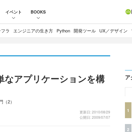
イベント
BOOKS
ンフラ
エンジニアの生き方
Python
開発ツール
UX／デザイン
Cで簡単なアプリケーションを構
ア
入門（2）
1
更新日: 2010/08/29
公開日: 2009/07/07
2