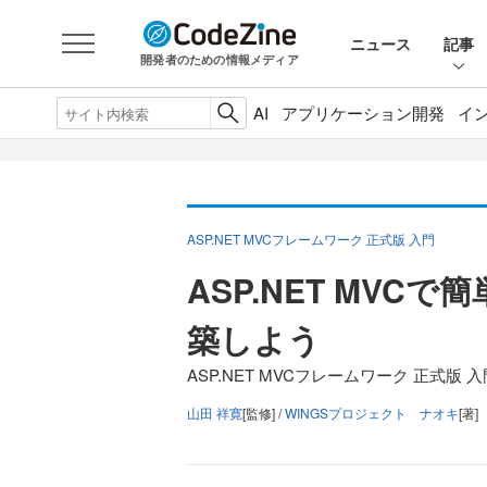
ニュース
記事
開発者のための情報メディア
AI
アプリケーション開発
イ
ASP.NET MVCフレームワーク 正式版 入門
ASP.NET MV
築しよう
ASP.NET MVCフレームワーク 正式版 
山田 祥寛
[監修] /
WINGSプロジェクト ナオキ
[著]