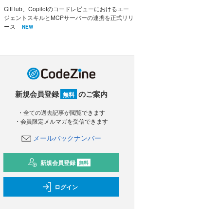
GitHub、Copilotのコードレビューにおけるエー
ジェントスキルとMCPサーバーの連携を正式リリ
ース
NEW
新規会員登録
のご案内
無料
・全ての過去記事が閲覧できます
・会員限定メルマガを受信できます
メールバックナンバー
新規会員登録
無料
ログイン