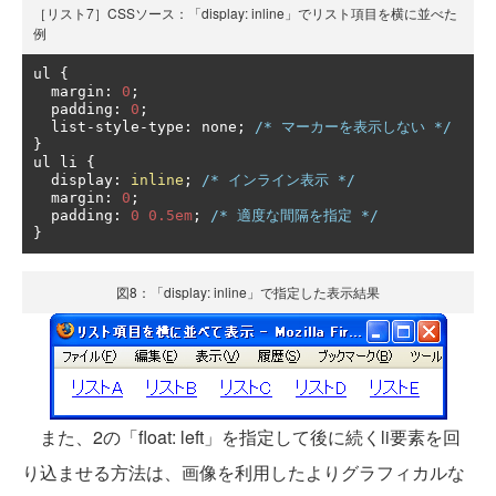
［リスト7］CSSソース：「display: inline」でリスト項目を横に並べた
例
ul 
{
  margin
:
0
;
  padding
:
0
;
  list
-
style
-
type
:
 none
;
/* マーカーを表示しない */
}
ul li 
{
  display
:
inline
;
/* インライン表示 */
  margin
:
0
;
  padding
:
0
0.5em
;
/* 適度な間隔を指定 */
}
図8：「display: inline」で指定した表示結果
また、2の「float: left」を指定して後に続くli要素を回
り込ませる方法は、画像を利用したよりグラフィカルな