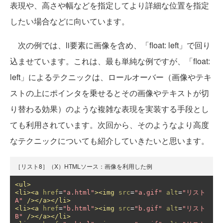
表現や、高さや幅などを指定してより詳細な位置を指定
したい場合などに向いています。
次の例では、li要素に画像を含め、「float: left」で回り
込ませています。これは、最も単純な例ですが、「float:
left」によるテクニックは、ロールオーバー（画像やテキ
ストの上にポインタを乗せるとその画像やテキストが切
り替わる効果）のような複雑な表現を実装する手段とし
ても利用されています。次回から、そのようなより高度
なテクニックについても紹介していきたいと思います。
［リスト8］（X）HTMLソース：画像を利用した例
<ul>
<li><a
href
=
"a.html"
><img
src
=
"a.gif"
alt
=
"リスト
A"
/></a></li>
<li><a
href
=
"b.html"
><img
src
=
"b.gif"
alt
=
"リスト
B"
/></a></li>