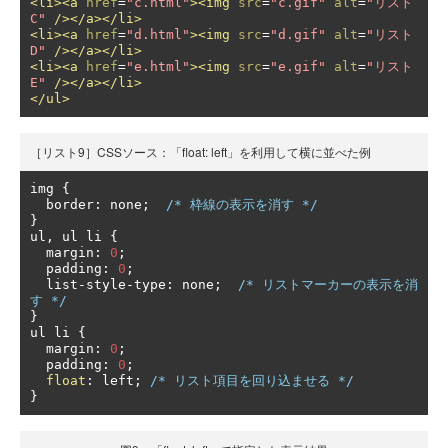
<li><a
href
=
"c.html"
><img
src
=
"c.gif"
alt
=
"リスト
C"
/></a></li>
<li><a
href
=
"d.html"
><img
src
=
"d.gif"
alt
=
"リスト
D"
/></a></li>
<li><a
href
=
"e.html"
><img
src
=
"e.gif"
alt
=
"リスト
E"
/></a></li>
</ul>
［リスト9］CSSソース：「float: left」を利用して横に並べた例
img 
{
  border
:
 none
;
/* 枠線の表示を消す */
}
ul
,
 ul li 
{
  margin
:
0
;
  padding
:
0
;
  list
-
style
-
type
:
 none
;
/* リストマーカーの表示を消
す */
}
ul li 
{
  margin
:
0
;
  padding
:
0
;
float
:
 left
;
/* リスト項目を回り込ませる */
}