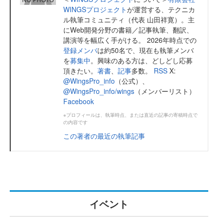
WINGSプロジェクト
が運営する、テクニカ
ル執筆コミュニティ（代表 山田祥寛）。主
にWeb開発分野の書籍／記事執筆、翻訳、
講演等を幅広く手がける。 2026年時点での
登録メンバ
は約50名で、現在も執筆メンバ
を
募集中
。興味のある方は、どしどし応募
頂きたい。
著書
、
記事
多数。
RSS
X:
@WingsPro_info
（公式）、
@WingsPro_info/wings
（メンバーリスト）
Facebook
※プロフィールは、執筆時点、または直近の記事の寄稿時点で
の内容です
この著者の最近の執筆記事
イベント