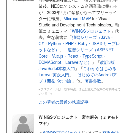
業後、NECにてシステム企画業務に携わる
が、2003年4月に念願かなってフリーライ
ターに転身。
Microsoft MVP
for Visual
Studio and Development Technologies。執
筆コミュニティ「
WINGSプロジェクト
」代
表。主な著書に「
独習シリーズ（Java・
C#・Python・PHP・Ruby・JSP＆サーブレ
ットなど）
」「
速習シリーズ（ASP.NET
Core・Vue.js・React・TypeScript・
ECMAScript、Laravelなど）
」「
改訂3版
JavaScript本格入門
」「
これからはじめる
Laravel実践入門
」「
はじめてのAndroidア
プリ開発 Kotlin編
」他、
著書多数
。
※プロフィールは、執筆時点、または直近の記事の寄稿時点で
の内容です
この著者の最近の執筆記事
WINGSプロジェクト 宮本麻矢（ミヤモト
マヤ）
＜
WINGSプロジェクト
について＞
有限会社