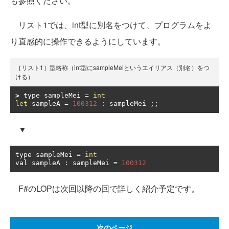
も参照ください。
リスト1では、int型に別名をつけて、プログラムをよ
り直感的に操作できるようにしています。
［リスト1］型略称（int型にsampleMeiというエイリアス（別名）をつ
ける）
>
type sampleMei 
=
int
let
 sampleA 
=
100312
:
 sampleMei 
;;
▼
type sampleMei 
=
int
val sampleA 
:
 sampleMei 
=
100312
F#のLOPは次回以降の回で詳しく紹介予定です。
次のページ