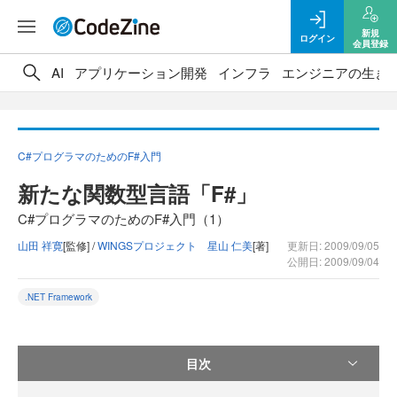
新規
ログイン
会員登録
AI
アプリケーション開発
インフラ
エンジニアの生き
C#プログラマのためのF#入門
新たな関数型言語「F#」
C#プログラマのためのF#入門（1）
山田 祥寛
[監修] /
WINGSプロジェクト 星山 仁美
[著]
更新日: 2009/09/05
公開日: 2009/09/04
.NET Framework
目次