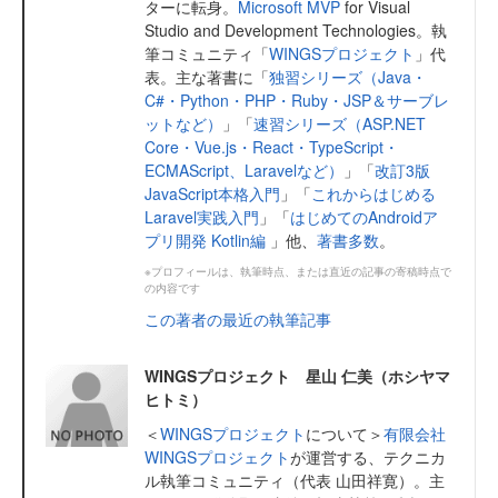
ターに転身。
Microsoft MVP
for Visual
Studio and Development Technologies。執
筆コミュニティ「
WINGSプロジェクト
」代
表。主な著書に「
独習シリーズ（Java・
C#・Python・PHP・Ruby・JSP＆サーブレ
ットなど）
」「
速習シリーズ（ASP.NET
Core・Vue.js・React・TypeScript・
ECMAScript、Laravelなど）
」「
改訂3版
JavaScript本格入門
」「
これからはじめる
Laravel実践入門
」「
はじめてのAndroidア
プリ開発 Kotlin編
」他、
著書多数
。
※プロフィールは、執筆時点、または直近の記事の寄稿時点で
の内容です
この著者の最近の執筆記事
WINGSプロジェクト 星山 仁美（ホシヤマ
ヒトミ）
＜
WINGSプロジェクト
について＞
有限会社
WINGSプロジェクト
が運営する、テクニカ
ル執筆コミュニティ（代表 山田祥寛）。主