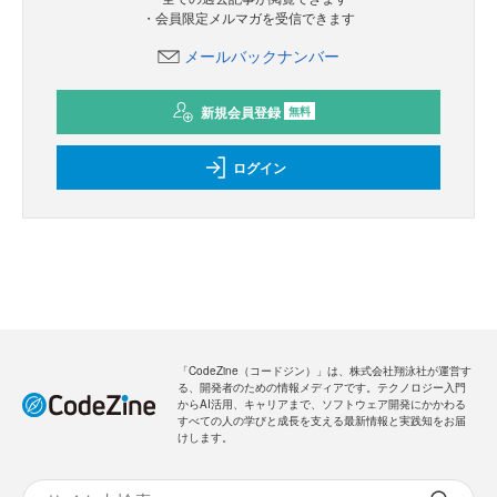
・会員限定メルマガを受信できます
メールバックナンバー
新規会員登録
無料
ログイン
「CodeZine（コードジン）」は、株式会社翔泳社が運営す
る、開発者のための情報メディアです。テクノロジー入門
からAI活用、キャリアまで、ソフトウェア開発にかかわる
すべての人の学びと成長を支える最新情報と実践知をお届
けします。