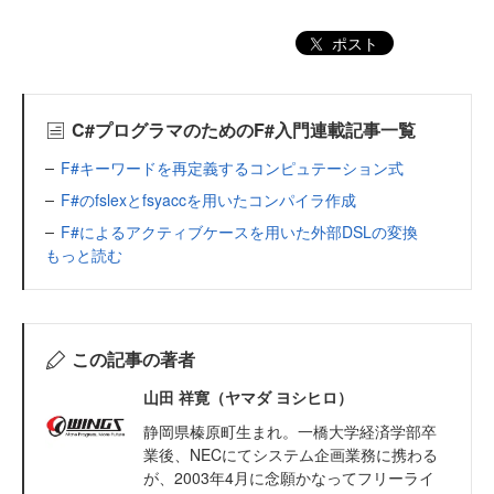
ポスト
C#プログラマのためのF#入門連載記事一覧
F#キーワードを再定義するコンピュテーション式
F#のfslexとfsyaccを用いたコンパイラ作成
F#によるアクティブケースを用いた外部DSLの変換
もっと読む
この記事の著者
山田 祥寛（ヤマダ ヨシヒロ）
静岡県榛原町生まれ。一橋大学経済学部卒
業後、NECにてシステム企画業務に携わる
が、2003年4月に念願かなってフリーライ