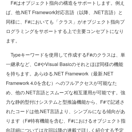
F#はオブジェクト指向の構造をサポートします。例え
ば、他.NET Framework対応言語（以降、.NET言語）と
同様に、F#においても「クラス」がオブジェクト指向プ
ログラミングをサポートする上で主要コンセプトになり
ます。
Typeキーワードを使用して作成するF#のクラスは、単
一継承など、C#やVisual Basicのそれとほぼ同様の機能
を持ちます。あらゆる.NET Framework（最新.NET
Framework 4.0を含む）へのフルアクセスが可能なた
め、他の.NET言語とスムーズな相互運用が可能です。強
力な静的型付けシステムと型推論機能から、F#で記述さ
れたコードは他.NET言語より、シンプルになる傾向があ
ります（F#特有機能を含む、F#におけるオブジェクト指
向詳細については次回以降の連載で詳しく紹介する予定