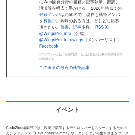
にWeb開発分野の書籍／記事執筆、翻訳、
講演等を幅広く手がける。 2026年時点での
登録メンバ
は約50名で、現在も執筆メンバ
を
募集中
。興味のある方は、どしどし応募
頂きたい。
著書
、
記事
多数。
RSS
X:
@WingsPro_info
（公式）、
@WingsPro_info/wings
（メンバーリスト）
Facebook
※プロフィールは、執筆時点、または直近の記事の寄稿時点で
の内容です
この著者の最近の執筆記事
イベント
CodeZine編集部では、現場で活躍するデベロッパーをスターにするための
カンファレンス「Developers Summit」や、エンジニアの生きざまをブース