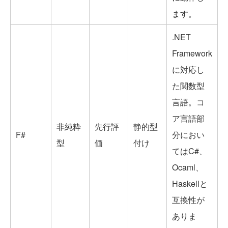
ます。
.NET
Framework
に対応し
た関数型
言語。コ
ア言語部
非純粋
先行評
静的型
F#
分におい
型
価
付け
てはC#、
Ocaml、
Haskellと
互換性が
ありま