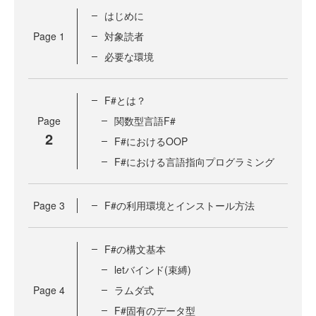
はじめに
Page
1
対象読者
必要な環境
F#とは？
Page
関数型言語F#
2
F#におけるOOP
F#における言語指向プログラミング
Page
3
F#の利用環境とインストール方法
F#の構文基本
letバインド(束縛)
Page
4
ラムダ式
F#固有のデータ型