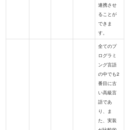
連携させ
ることが
できま
す。
全てのプ
ログラミ
ング言語
の中でも2
番目に古
い高級言
語であ
り、ま
た、実装
が比較的