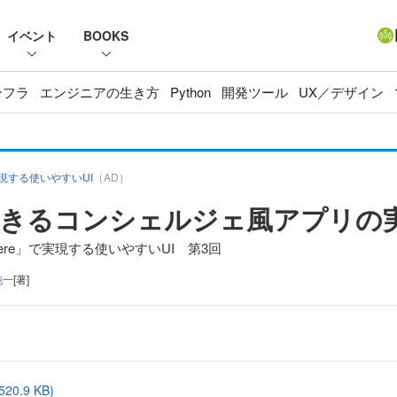
イベント
BOOKS
ンフラ
エンジニアの生き方
Python
開発ツール
UX／デザイン
で実現する使いやすいUI
（AD）
できるコンシェルジェ風アプリの
here」で実現する使いやすいUI 第3回
純一
[著]
.9 KB)