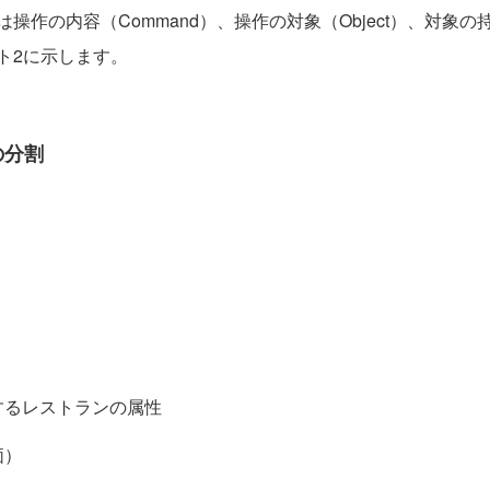
作の内容（Command）、操作の対象（Object）、対象の持
ト2に示します。
の分割
とするレストランの属性
価）