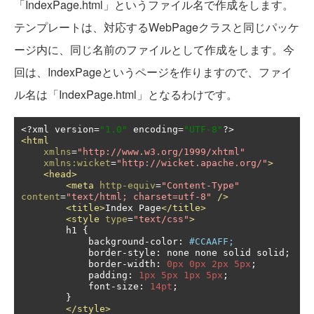
「IndexPage.html」というファイル名で作成をします。
テンプレートは、対応するWebPageクラスと同じパッケ
ージ内に、同じ名前のファイルとして作成をします。今
回は、IndexPageというページを作りますので、ファイ
ル名は「IndexPage.html」となるわけです。
<?
xml version
=
"1.0"
 encoding
=
"UTF-8"
?>
<html
xmlns
=
"http://www.w3.org/1999/xhtml"
xmlns:wicket
=
"http://wicket.apache.org/"
>
<head>
<meta
http-equiv
=
"Content-Type"
content
=
"text/html; charset=utf-8"
/>
<title>
Index Page
</title>
<style
type
=
"text/css"
>
        h1 
{
            background
-
color
:
#CCAAFF;
            border
-
style
:
 none none solid solid
;
            border
-
width
:
0px
0px
2px
5px
;
            padding
:
1px
5px
1px
5px
;
            font
-
size
:
14pt
;
}
</style>