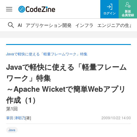
新規
ログイン
会員登録
AI
アプリケーション開発
インフラ
エンジニアの生き
Javaで軽快に使える「軽量フレームワーク」特集
Javaで軽快に使える「軽量フレーム
ワーク」特集
～Apache Wicketで簡単Webアプリ
作成（1）
第1回
掌田 津耶乃
[著]
2009/10/22 14:00
Java