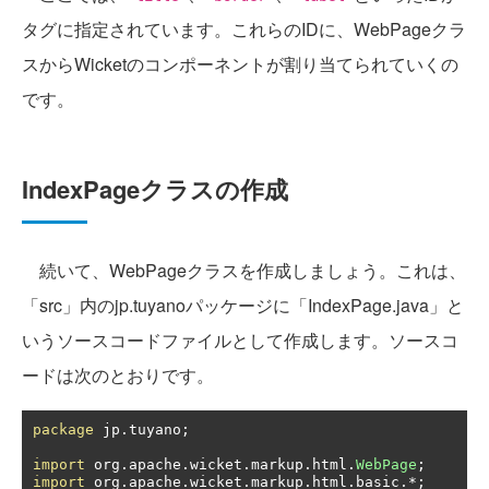
タグに指定されています。これらのIDに、WebPageクラ
スからWicketのコンポーネントが割り当てられていくの
です。
IndexPageクラスの作成
続いて、WebPageクラスを作成しましょう。これは、
「src」内のjp.tuyanoパッケージに「IndexPage.java」と
いうソースコードファイルとして作成します。ソースコ
ードは次のとおりです。
package
 jp
.
tuyano
;
import
 org
.
apache
.
wicket
.
markup
.
html
.
WebPage
;
import
 org
.
apache
.
wicket
.
markup
.
html
.
basic
.*;