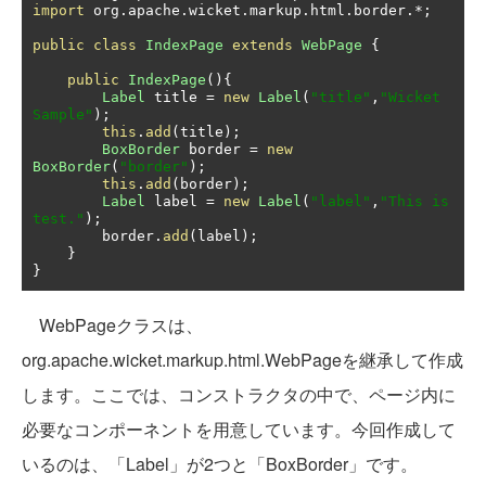
import
 org
.
apache
.
wicket
.
markup
.
html
.
border
.*;
public
class
IndexPage
extends
WebPage
{
public
IndexPage
(){
Label
 title 
=
new
Label
(
"title"
,
"Wicket 
Sample"
);
this
.
add
(
title
);
BoxBorder
 border 
=
new
BoxBorder
(
"border"
);
this
.
add
(
border
);
Label
 label 
=
new
Label
(
"label"
,
"This is 
test."
);
        border
.
add
(
label
);
}
}
WebPageクラスは、
org.apache.wicket.markup.html.WebPageを継承して作成
します。ここでは、コンストラクタの中で、ページ内に
必要なコンポーネントを用意しています。今回作成して
いるのは、「Label」が2つと「BoxBorder」です。