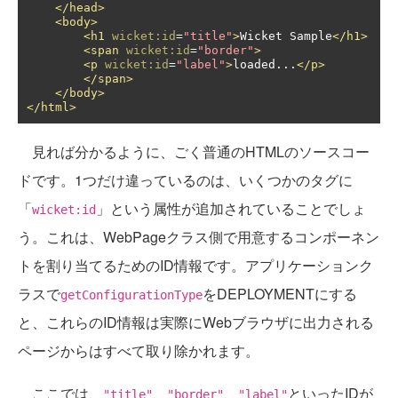
</head>
<body>
<h1
wicket:id
=
"title"
>
Wicket Sample
</h1>
<span
wicket:id
=
"border"
>
<p
wicket:id
=
"label"
>
loaded...
</p>
</span>
</body>
</html>
見れば分かるように、ごく普通のHTMLのソースコー
ドです。1つだけ違っているのは、いくつかのタグに
「
」という属性が追加されていることでしょ
wicket:id
う。これは、WebPageクラス側で用意するコンポーネン
トを割り当てるためのID情報です。アプリケーションク
ラスで
をDEPLOYMENTにする
getConfigurationType
と、これらのID情報は実際にWebブラウザに出力される
ページからはすべて取り除かれます。
ここでは、
、
、
といったIDが
"title"
"border"
"label"