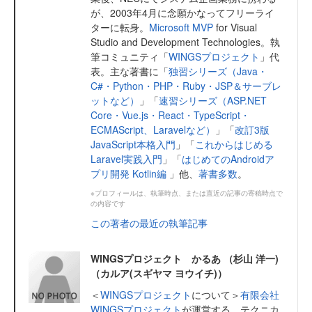
が、2003年4月に念願かなってフリーライ
ターに転身。
Microsoft MVP
for Visual
Studio and Development Technologies。執
筆コミュニティ「
WINGSプロジェクト
」代
表。主な著書に「
独習シリーズ（Java・
C#・Python・PHP・Ruby・JSP＆サーブレ
ットなど）
」「
速習シリーズ（ASP.NET
Core・Vue.js・React・TypeScript・
ECMAScript、Laravelなど）
」「
改訂3版
JavaScript本格入門
」「
これからはじめる
Laravel実践入門
」「
はじめてのAndroidア
プリ開発 Kotlin編
」他、
著書多数
。
※プロフィールは、執筆時点、または直近の記事の寄稿時点で
の内容です
この著者の最近の執筆記事
WINGSプロジェクト かるあ （杉山 洋一)
（カルア(スギヤマ ヨウイチ)）
＜
WINGSプロジェクト
について＞
有限会社
WINGSプロジェクト
が運営する、テクニカ