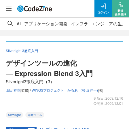
新規
ログイン
会員登録
AI
アプリケーション開発
インフラ
エンジニアの生き
Silverlight 3徹底入門
デザインツールの進化
― Expression Blend 3入門
Silverlight3徹底入門（3）
山田 祥寛
[監修] /
WINGSプロジェクト かるあ （杉山 洋一)
[著]
更新日: 2009/12/16
公開日: 2009/12/01
Silverlight
開発ツール