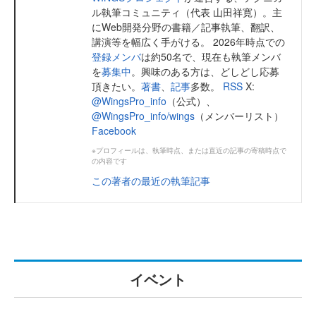
ル執筆コミュニティ（代表 山田祥寛）。主
にWeb開発分野の書籍／記事執筆、翻訳、
講演等を幅広く手がける。 2026年時点での
登録メンバ
は約50名で、現在も執筆メンバ
を
募集中
。興味のある方は、どしどし応募
頂きたい。
著書
、
記事
多数。
RSS
X:
@WingsPro_info
（公式）、
@WingsPro_info/wings
（メンバーリスト）
Facebook
※プロフィールは、執筆時点、または直近の記事の寄稿時点で
の内容です
この著者の最近の執筆記事
イベント