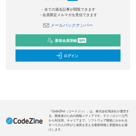
・全ての過去記事が閲覧できます
・会員限定メルマガを受信できます
メールバックナンバー
新規会員登録
無料
ログイン
「CodeZine（コードジン）」は、株式会社翔泳社が運営す
る、開発者のための情報メディアです。テクノロジー入門
からAI活用、キャリアまで、ソフトウェア開発にかかわる
すべての人の学びと成長を支える最新情報と実践知をお届
けします。