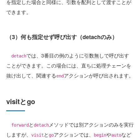
を指定した場合と同様に、引数を配列として渡すことが
できます。
（3）何も指定せず呼び出す（detachのみ）
では、3番目の例のように引数無しで呼び出す
detach
ことができます。この場合には、直ちに処理チェーンを
抜け出して、関連する
アクションが呼び出されます。
end
visitとgo
と
メソッドでは別アクションのみを実行
forward
detach
しますが、
と
アクションでは、
や
など
visit
go
begin
auto