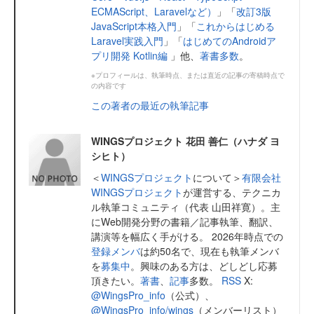
ECMAScript、Laravelなど）
」「
改訂3版
JavaScript本格入門
」「
これからはじめる
Laravel実践入門
」「
はじめてのAndroidア
プリ開発 Kotlin編
」他、
著書多数
。
※プロフィールは、執筆時点、または直近の記事の寄稿時点で
の内容です
この著者の最近の執筆記事
WINGSプロジェクト 花田 善仁（ハナダ ヨ
シヒト）
＜
WINGSプロジェクト
について＞
有限会社
WINGSプロジェクト
が運営する、テクニカ
ル執筆コミュニティ（代表 山田祥寛）。主
にWeb開発分野の書籍／記事執筆、翻訳、
講演等を幅広く手がける。 2026年時点での
登録メンバ
は約50名で、現在も執筆メンバ
を
募集中
。興味のある方は、どしどし応募
頂きたい。
著書
、
記事
多数。
RSS
X:
@WingsPro_info
（公式）、
@WingsPro_info/wings
（メンバーリスト）