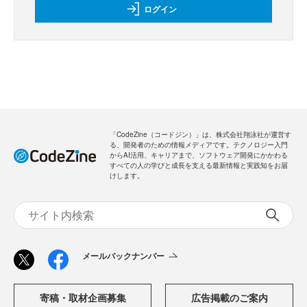
ログイン
「CodeZine（コードジン）」は、株式会社翔泳社が運営す
る、開発者のための情報メディアです。テクノロジー入門
からAI活用、キャリアまで、ソフトウェア開発にかかわる
すべての人の学びと成長を支える最新情報と実践知をお届
けします。
メールバックナンバー
寄稿・取材企画募集
広告掲載のご案内