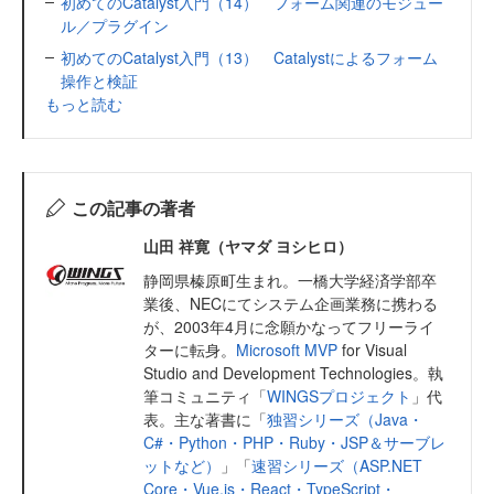
初めてのCatalyst入門（14） フォーム関連のモジュー
ル／プラグイン
初めてのCatalyst入門（13） Catalystによるフォーム
操作と検証
もっと読む
この記事の著者
山田 祥寛（ヤマダ ヨシヒロ）
静岡県榛原町生まれ。一橋大学経済学部卒
業後、NECにてシステム企画業務に携わる
が、2003年4月に念願かなってフリーライ
ターに転身。
Microsoft MVP
for Visual
Studio and Development Technologies。執
筆コミュニティ「
WINGSプロジェクト
」代
表。主な著書に「
独習シリーズ（Java・
C#・Python・PHP・Ruby・JSP＆サーブレ
ットなど）
」「
速習シリーズ（ASP.NET
Core・Vue.js・React・TypeScript・