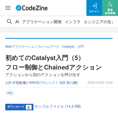
新規
ログイン
会員登録
AI
アプリケーション開発
インフラ
エンジニアの生き
Webアプリケーションフレームワーク「Catalyst」入門
初めてのCatalyst入門（5）
フロー制御とChainedアクション
アクションから別のアクションを呼び出す
山田 祥寛
[監修] /
WINGSプロジェクト 花田 善仁
[著]
2009/12/29 14:00
Perl
サンプルファイル (14.2 KB)
ダウンロード