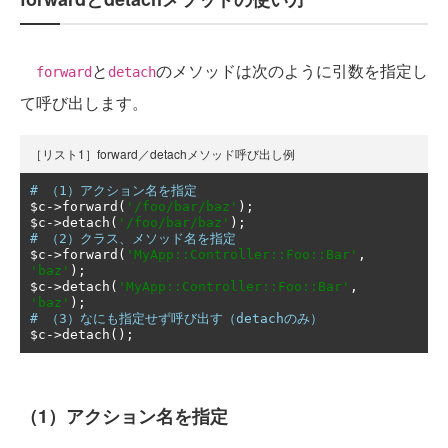
と
のメソッドは次のように引数を指定し
forward
detach
て呼び出します。
［リスト1］forward／detachメソッド呼び出し例
# （1）アクション名を指定
$c
->
forward
(
'/foo/bar/baz'
);
$c
->
detach
(
'/foo/bar/baz'
);
# （2）クラス、メソッド名を指定
$c
->
forward
(
'MyApp::Controller::Foo::Bar'
,
'baz'
);
$c
->
detach
(
'MyApp::Controller::Foo::Bar'
,
'baz'
);
# （3）なにも指定せず呼び出す（detachのみ）
$c
->
detach
();
（1）アクション名を指定