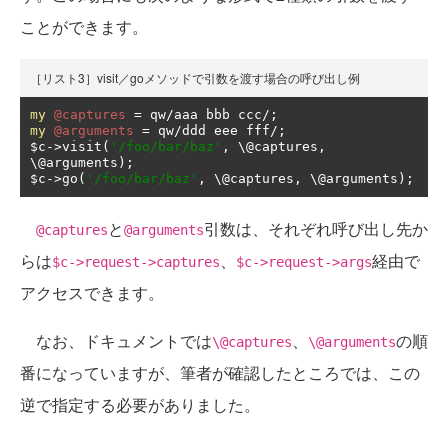
ことができます。
［リスト3］visit／goメソッドで引数を渡す場合の呼び出し例
my
@captures
=
 qw
/
aaa bbb ccc
/;
my
@arguments
=
 qw
/
ddd eee fff
/;
$c
->
visit
(
'/foo/bar/baz'
,
 \@captures
,
\@arguments
);
$c
->
go
(
'/foo/bar/baz'
,
 \@captures
,
 \@arguments
);
と
引数は、それぞれ呼び出し先か
@captures
@arguments
らは
、
経由で
$c->request->captures
$c->request->args
アクセスできます。
なお、ドキュメントでは
、
の順
\@captures
\@arguments
番になっていますが、筆者が確認したところでは、この
逆で指定する必要がありました。