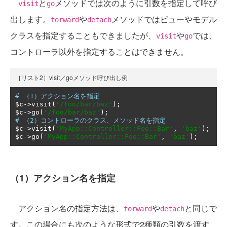
と
メソッドでは次のように引数を指定して呼び
visit
go
出します。
や
メソッドではビューやモデル
forward
detach
クラスを指定することもできましたが、
や
では、
visit
go
コントローラ以外を指定することはできません。
［リスト2］visit／goメソッド呼び出し例
# （1）アクション名を指定
$c
->
visit
(
'/foo/bar/baz'
);
$c
->
go
(
'/foo/bar/baz'
);
# （2）コントローラのクラス、メソッド名を指定
$c
->
visit
(
'MyApp::Controller::Foo::Bar'
,
'baz'
);
$c
->
go
(
'MyApp::Controller::Foo::Bar'
,
'baz'
);
（1）アクション名を指定
アクション名の指定方法は、
や
と同じで
forward
detach
す。この場合にも次のような形式で2種類の引数を渡す